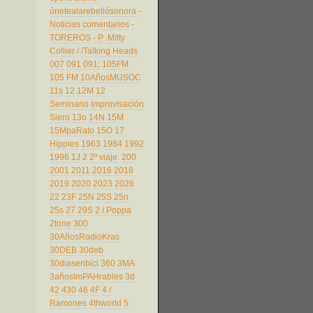
únetealarebeliósonora
-
Noticias comentarios
-
TOREROS
- P
.Mitty
Collier
/
/Talking Heads
007
091
091;
105FM
105 FM
10AñosMUSOC
11s
12
12M
12
Seminario Improvisación
Siero
13o
14N
15M
15MpaRato
15O
17
Hippies
1963
1984
1992
1996
1J
2
2º viaje.
200
2001
2011
2016
2018
2019
2020
2023
2026
22
23F
25N
25S
25n
25s
27
29S
2 / Poppa
2tone
300
30AñosRadioKras
30DEB
30deb
30diasenbici
360
3MA
3añosImPAHrables
3d
42
430
46
4F
4 /
Ramones
4thworld
5