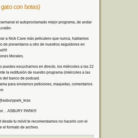
 gato con botas)
a semanal el autoproclamado mejor programa, de andar
Yucatán.
har a Nick Cave más peliculero que nunca, hablamos
to de presentaros a otro de nuestros seguidores en
l!!!!
eones Morales.
o puedes escucharnos en directo, los miércoles a las 22
te la redifusión de nuestro programa (miércoles a las
és del banco de podcast.
rama para enviarnos peticiones, maquetas, comentarios
om
: @asburypark_kras
a por… ASBURY PARK!!!
st desde tu móvil te recomendamos no hacerlo con el
 el formato de archivo.