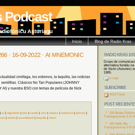
s Podcast
adiofónicu Asturianu
Inicio
Blog de Radio Kras
 266 · 16-09-2022 · AI MNEMONIC
RADIO KRAS 10
Grupu de comunicac
alternativa fundáu na
de Xixón (Asturies) e
1985.
ualidad cinéfaga, los estrenos, la taquilla, las noticias
e-mail
 seriéfilas. Clásicos No Tan Populares (JOHNNY
SUBSCRIBE
) y nuestra BSO con temas de película de Nick
RSS Feed
POST RECIENTE
SN Beata Dolore
|
ai
|
algoritmo
|
bso
|
carab
|
cine
|
clasico
|
estrenos
|
johnny
|
Transgresoras 6-8-2
kras
|
series
|
soundtrack
|
taquilla
|
xixon
SN Nelly Bly
Transgresoras 6-8-2
RELIEVES SN 6-