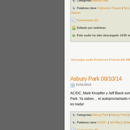
Categorias
Asbury Park
Palabras clave
Catherine Popper
|
Nick
Daysel
Comentarios (0)
Editado por radiokras
Este audio ha sido descargado 1636 v
Descargar audio Enhanced Podcast (60 MB 
Asbury Park 08/10/14
21/01/2015
AC/DC, Mark Knopfler y Jeff Black son
Park. Ya sabes… el autoproclamado me
es nada!
Categorias
Asbury Park
|
Asbury Park
|
Palabras clave
AC/DC;
|
Jeff Black;
|
Ma
Comentarios (0)