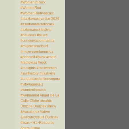
#WomenInRock
#WomenRiot
#WomenRiotPodcast
#alazkenaseva
#arf2026
#asaltomataradiorock
#azkenarockfestival
#ballenas
#blues
#conservacionmarina
#mujeresenelsurf
#mujeresenlamusica
#podcast
#punk
#radio
#radiokras
#rock
#rockgirls
#rockwomen
#surfhistory
#trashville
#unetealarebelionsonora
#vitoriagasteiz
#womeninmusic
#womenriot
Ángel De La
Calle
Ölafur arnalds
Úrszula Dudziak
áfrica
&Aacute;lex Valero
&Uacute;rszula Dudziak
éticas
<H1>Resource
ópera
último