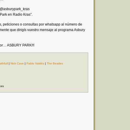
: @asburypark_kras
Park en Radio Kras”.
, peticiones o consultas por whatsapp al número de
mente que dirigís vuestro mensaje al programa Asbury
a por… ASBURY PARK!!!
thfull
|
Nick Cave
|
Pablo Valdés
|
The Beatles
ces