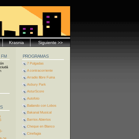
Krasnia
Siguiente >>
5 FM
PROGRAMAS
ión
7 Pulgadas
 ciudá
A contracorriente
n
Arradio llibre Fuina
Asbury Park
AsturScore
Autofoto
Bailando con Lobos
S
Bakanal Musical
s
Barrios Abiertos
6
Cheque en Blanco
6-
Cinefagia
8-26