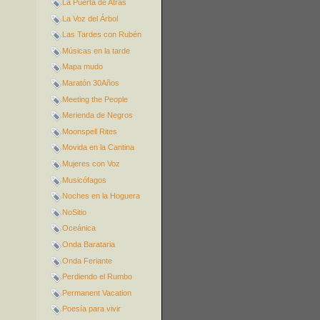
La Puerta de Atrás
La Voz del Árbol
Las Tardes con Rubén
Músicas en la tarde
Mapa mudo
Maratón 30Años
Meeting the People
Merienda de Negros
Moonspell Rites
Movida en la Cantina
Mujeres con Voz
Musicófagos
Noches en la Hoguera
NoSitio
Oceánica
Onda Barataria
Onda Feriante
Perdiendo el Rumbo
Permanent Vacation
Poesía para vivir