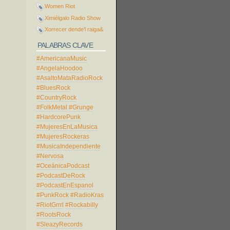
Women Riot
Ximiélgalo Radio Show
Xorrecer dende'l raiga&
PALABRAS CLAVE
#AmericanaMusic
#AngelaHoodoo
#AsaltoMataRadioRock
#BluesRock
#CountryRock
#FolkMetal
#Grunge
#HardcorePunk
#MujeresEnLaMusica
#MujeresRockeras
#MusicaIndependiente
#Nervosa
#OceánicaPodcast
#PodcastDeRock
#PodcastEnEspanol
#PunkRock
#RadioKras
#RiotGrrrl
#Rockabilly
#RootsRock
#SleazyRecords