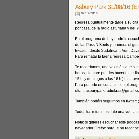
Asbury Park 31/08/16 (El
02/09/2016
Regresa puntualmente tarde a su cit
por casa, de la radio asturiana y del 
En el programa de hoy podréis escuc
de las Puss N Boots y tenemos el gus
twitter… desde Sudafrica… Vern Dayse
Para rematar la faena regresa Camp
Te recordamos, una vez más, que si n
horas, siempre puedes hacerlo median
15 h. y domingos a las 18 h.) o a trav
Para ponerte en contacto con el prog
etc…: asburypark.radiokras@gmail.c
También podéis seguirnos en tiwtter
Todos los miércoles date una vuelt
Nota: si quieres escuchar este podca
navegador Firefox porque no reconoce