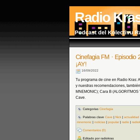
Radio Kra
Podcast del Kolectivu R
Cinefagia FM · Episodio
¡AY!
16/09/2022
Tu programa de cine en Radio Kras: Act
y nuestras recomendaciones, también
MNEMONIC); Cara B (ALGORITMOS Y AI
Cave.
Categorias
Cinefagia
Palabras clave
Cave
|
Nick
|
actualidad
mnemonic
|
noticias
|
popular
|
radio
|
radio
Comentarios (0)
Editado por radiokras