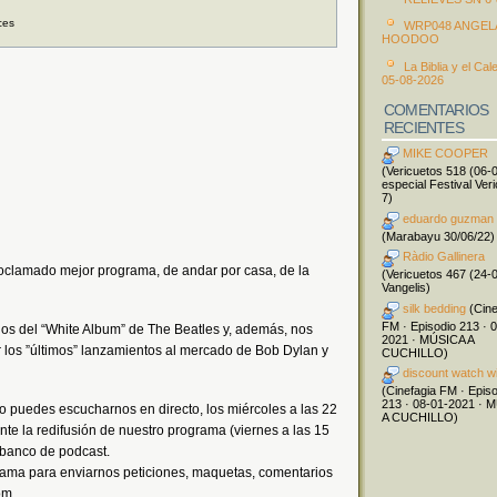
ces
WRP048 ANGEL
HOODOO
La Biblia y el Cal
05-08-2026
COMENTARIOS
RECIENTES
MIKE COOPER
(Vericuetos 518 (06-
especial Festival Ver
7)
eduardo guzman
(Marabayu 30/06/22)
Ràdio Gallinera
proclamado mejor programa, de andar por casa, de la
(Vericuetos 467 (24-
Vangelis)
silk bedding
(Cine
FM · Episodio 213 · 
os del “White Album” de The Beatles y, además, nos
2021 · MÚSICA A
r los ”últimos” lanzamientos al mercado de Bob Dylan y
CUCHILLO)
discount watch w
(Cinefagia FM · Epis
213 · 08-01-2021 · 
o puedes escucharnos en directo, los miércoles a las 22
A CUCHILLO)
te la redifusión de nuestro programa (viernes a las 15
l banco de podcast.
rama para enviarnos peticiones, maquetas, comentarios
om