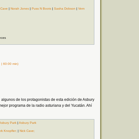
 Cave
|
Norah Jones
|
Puss N Boots
|
Sasha Dobson
|
Vern
eces
| 60:00 min)
 algunos de los protagonistas de esta edición de Asbury
jor programa de la radio asturiana y del Yucatán. Ahí
Asbury Park
|
Asbury Park
rk Knopfler;
|
Nick Cave;