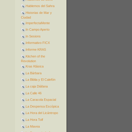
Hablemos del Sahra
Historias de Mar y
Ciudad
ImperfectaMente
In Campo Aperto
In Sesions
Informativo FICX
Informe KRAS
Kitchen of the
Revolution
Kras Klásica
La Bárbara
La Biblia y El Calefón
La caja Diáfana
La Calle 46
La Caracola Espacial
La Despensa Escópica
La Hora del Licántropo
La Hora Tolf
La Mavea