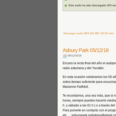
Este audio ha sido descargado 403 ve
Descargar audio MP3 (60 MB | 60:00 min)
Asbury Park 05/12/18
08/12/2018
Encara la recta final del año el auto
radio asturiana y del Yucatán.
En esta ocasión celebramos los 50 añ
sobra tiempo suficiente para escucha
Marianne Faithfull.
Te recordamos, una vez más, que si n
horas, siempre puedes hacerlo median
h. y sábado a las 01 h.) o a través de
Para ponerte en contacto con el prog
etc…: asburypark.radiokras@gmail.c