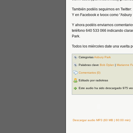
También podéis seguirnos en Twitter
Y en Facebook e Ivoox como “Asbury 
Y ahora podéis enviarnos comentarios
teléfono 640 533 066 indicando clara
Park.
Todos los miércoles date una vuelt
Categorias
Asbury Park
Palabras clave
Bob Dylan
|
Marianne Fai
Comentarios (0)
Editado por radiokras
Este audio ha sido descargado 975 ve
Descargar audio MP3 (60 MB | 60:00 min)