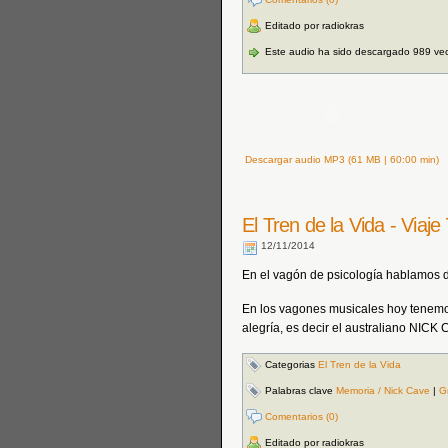
Editado por radiokras
Este audio ha sido descargado 989 ve
Descargar audio MP3 (61 MB | 60:00 min)
El Tren de la Vida - Viaj
12/11/2014
En el vagón de psicología hablam
En los vagones musicales hoy tenemos la
alegría, es decir el australiano N
Categorias
El Tren de la Vida
Palabras clave
Memoria / Nick Cave
|
G
Comentarios (0)
Editado por radiokras