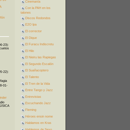
Cinemanía
A
Con la PAH en los
talones
efón
Discos Redondos
E2O lpa
El corrector
El Dique
El Furacu Indiscretu
06-23):
icuetos
El Hilo
El Nieiru las Rapiegas
El Segundo Escalón
El Suañacoptero
05-22):
El Talento
fagia
El Tren de la Vida
08-01-
Entre Tango y Jazz
Entrevistas
inder
odio
Escuchando Jazz
MÚSICA
Fleming
Héroes ensin nome
Hablamos en Kras
Hablemos de Sexo