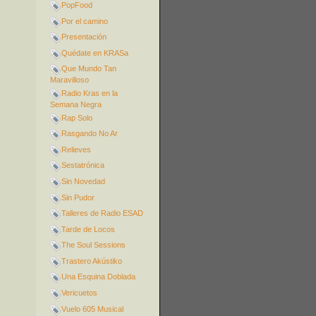
PopFood
Por el camino
Presentación
Quédate en KRASa
Que Mundo Tan
Maravilloso
Radio Kras en la
Semana Negra
Rap Solo
Rasgando No Ar
Relieves
Sestatrónica
Sin Novedad
Sin Pudor
Talleres de Radio ESAD
Tarde de Locos
The Soul Sessions
Trastero Akústiko
Una Esquina Doblada
Vericuetos
Vuelo 605 Musical