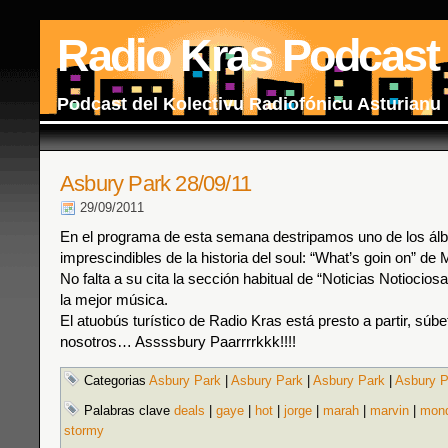
Radio Kras Podcast
Podcast del Kolectivu Radiofónicu Asturianu
Asbury Park 28/09/11
29/09/2011
En el programa de esta semana destripamos uno de los á
imprescindibles de la historia del soul: “What’s goin on” de
No falta a su cita la sección habitual de “Noticias Notiocio
la mejor música.
El atuobús turístico de Radio Kras está presto a partir, súb
nosotros… Assssbury Paarrrrkkk!!!!
Categorias
Asbury Park
|
Asbury Park
|
Asbury Park
|
Asbury P
Palabras clave
deals
|
gaye
|
hot
|
jorge
|
marah
|
marvin
|
mon
stormy