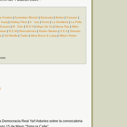
a Positiva
|
Australian Blonde
|
Barricada
|
Boikot
|
Caravan
|
 Kaaij
|
Holiday Fleet
|
K ´ tulu
|
Koma
|
La Destilería
|
La Polla
 Suaves
|
M . Clan
|
M D H
|
Mago De Oz
|
Manta Ray
|
Miles
retas
|
R E M
|
Reincidentes
|
Rubén Blades
|
S K A
|
Sinestro
ie
|
Toli Morilla
|
Trailer
|
West Bruce & Laing
|
Wilson Picket
eces
)
 Democracia Real Ya!! Asturies sobre la convocatoria
ngo 15 de Mayo “Toma la Calle”.