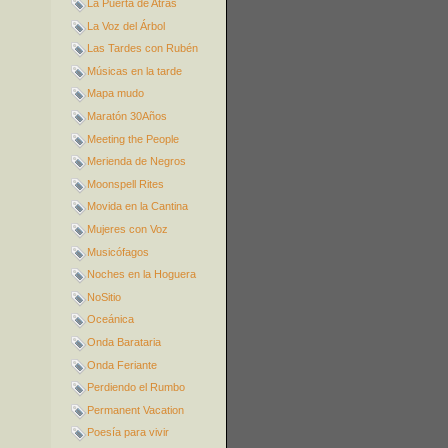
La Puerta de Atrás
La Voz del Árbol
Las Tardes con Rubén
Músicas en la tarde
Mapa mudo
Maratón 30Años
Meeting the People
Merienda de Negros
Moonspell Rites
Movida en la Cantina
Mujeres con Voz
Musicófagos
Noches en la Hoguera
NoSitio
Oceánica
Onda Barataria
Onda Feriante
Perdiendo el Rumbo
Permanent Vacation
Poesía para vivir