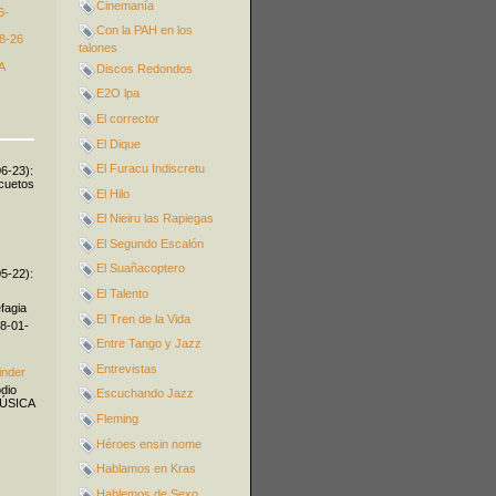
Cinemanía
6-
Con la PAH en los
8-26
talones
A
Discos Redondos
E2O lpa
El corrector
El Dique
El Furacu Indiscretu
06-23):
icuetos
El Hilo
El Nieiru las Rapiegas
El Segundo Escalón
El Suañacoptero
05-22):
El Talento
fagia
El Tren de la Vida
08-01-
Entre Tango y Jazz
Entrevistas
inder
odio
Escuchando Jazz
MÚSICA
Fleming
Héroes ensin nome
Hablamos en Kras
Hablemos de Sexo