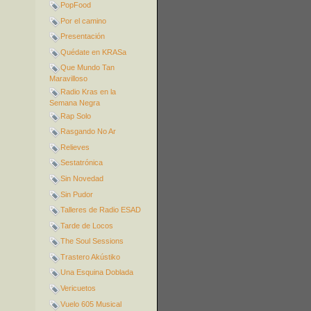
PopFood
Por el camino
Presentación
Quédate en KRASa
Que Mundo Tan
Maravilloso
Radio Kras en la
Semana Negra
Rap Solo
Rasgando No Ar
Relieves
Sestatrónica
Sin Novedad
Sin Pudor
Talleres de Radio ESAD
Tarde de Locos
The Soul Sessions
Trastero Akústiko
Una Esquina Doblada
Vericuetos
Vuelo 605 Musical