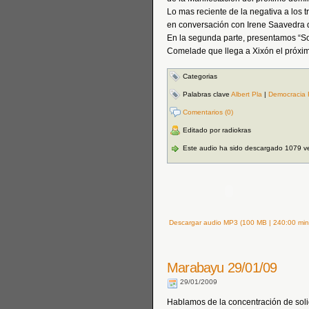
Lo mas reciente de la negativa a los t
en conversación con Irene Saavedra 
En la segunda parte, presentamos “Som
Comelade que llega a Xixón el próxi
Categorias
Palabras clave
Albert Pla
|
Democracia 
Comentarios (0)
Editado por radiokras
Este audio ha sido descargado 1079 v
Descargar audio MP3 (100 MB | 240:00 min
Marabayu 29/01/09
29/01/2009
Hablamos de la concentración de solid