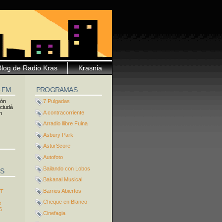
Blog de Radio Kras
Krasnia
5 FM
PROGRAMAS
ión
7 Pulgadas
 ciudá
A contracorriente
n
Arradio llibre Fuina
Asbury Park
AsturScore
Autofoto
Bailando con Lobos
S
Bakanal Musical
Barrios Abiertos
ST
Cheque en Blanco
s
6
Cinefagia