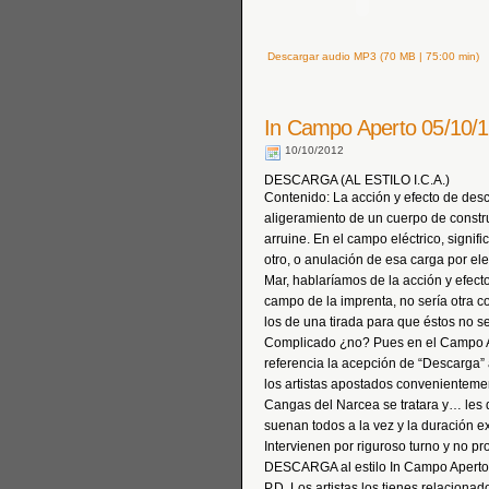
Descargar audio MP3 (70 MB | 75:00 min)
In Campo Aperto 05/10/
10/10/2012
DESCARGA (AL ESTILO I.C.A.)
Contenido: La acción y efecto de desc
aligeramiento de un cuerpo de constr
arruine. En el campo eléctrico, signif
otro, o anulación de esa carga por ele
Mar, hablaríamos de la acción y efecto
campo de la imprenta, no sería otra c
los de una tirada para que éstos no 
Complicado ¿no? Pues en el Campo A
referencia la acepción de “Descarga”
los artistas apostados convenientemen
Cangas del Narcea se tratara y… les d
suenan todos a la vez y la duración e
Intervienen por riguroso turno y no p
DESCARGA al estilo In Campo Aperto. 
P.D. Los artistas los tienes relaciona