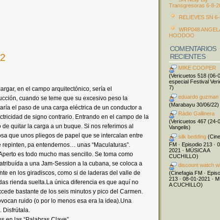
Transgresoras 6-8-2
RELIEVES SN 6-
WRP048 ANGEL
HOODOO
COMENTARIOS
12
RECIENTES
MIKE COOPER
(Vericuetos 518 (06-
especial Festival Ver
7)
argar, en el campo arquitectónico, sería el
eduardo guzman
ucción, cuando se teme que su excesivo peso la
(Marabayu 30/06/22)
icaría el paso de una carga eléctrica de un conductor a
Ràdio Gallinera
ctricidad de signo contrario. Entrando en el campo de la
(Vericuetos 467 (24-
 de quitar la carga a un buque. Si nos referimos al
Vangelis)
osa que unos pliegos de papel que se intercalan entre
silk bedding
(Cine
FM · Episodio 213 · 
se repinten, pa entendernos… unas “Maculaturas”.
2021 · MÚSICA A
perto es todo mucho mas sencillo. Se toma como
CUCHILLO)
 atribuída a una Jam-Session a la cubana, se coloca a
discount watch w
te en los giradiscos, como si de laderas del valle de
(Cinefagia FM · Epis
213 · 08-01-2021 · 
as rienda suelta.La única diferencia es que aquí no
A CUCHILLO)
xcede bastante de los seis minutos y pico del Carmen.
rovocan ruido (o por lo menos esa era la idea).Una
Disfrútala.
dos en las “Palabras Clave”.