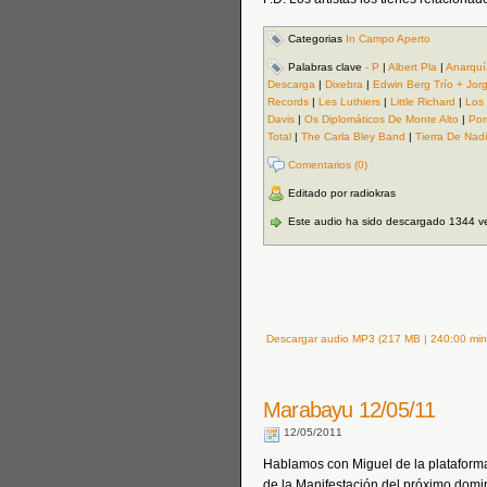
Categorias
In Campo Aperto
Palabras clave
- P
|
Albert Pla
|
Anarquí
Descarga
|
Dixebra
|
Edwin Berg Trío + Jorg
Records
|
Les Luthiers
|
Little Richard
|
Los
Davis
|
Os Diplomáticos De Monte Alto
|
Por
Total
|
The Carla Bley Band
|
Tierra De Nad
Comentarios (0)
Editado por radiokras
Este audio ha sido descargado 1344 v
Descargar audio MP3 (217 MB | 240:00 min
Marabayu 12/05/11
12/05/2011
Hablamos con Miguel de la plataforma
de la Manifestación del próximo domi