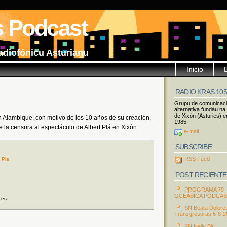
s Podcast
adiofónicu Asturianu
Inicio
RADIO KRAS 10
Grupu de comunicac
alternativa fundáu na
de Xixón (Asturies) e
 Alambique, con motivo de los 10 años de su creación,
1985.
e la censura al espectáculo de Albert Plá en Xixón.
e-mail
SUBSCRIBE
RSS Feed
 Pla
POST RECIENTE
PROGRAMA 79
OCEÁBICA PODCA
ces
SN Beata Dolore
Transgresoras 6-8-2
SN Nelly Bly