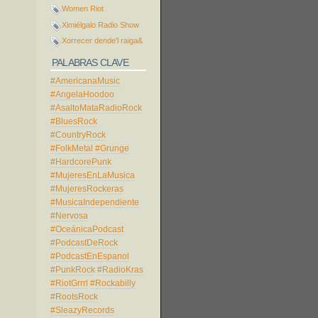
Women Riot
Ximiélgalo Radio Show
Xorrecer dende'l raiga&
PALABRAS CLAVE
#AmericanaMusic
#AngelaHoodoo
#AsaltoMataRadioRock
#BluesRock
#CountryRock
#FolkMetal
#Grunge
#HardcorePunk
#MujeresEnLaMusica
#MujeresRockeras
#MusicaIndependiente
#Nervosa
#OceánicaPodcast
#PodcastDeRock
#PodcastEnEspanol
#PunkRock
#RadioKras
#RiotGrrrl
#Rockabilly
#RootsRock
#SleazyRecords