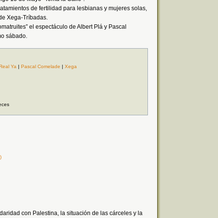
ratamientos de fertilidad para lesbianas y mujeres solas,
de Xega-Tríbadas.
atruites” el espectáculo de Albert Plá y Pascal
mo sábado.
Real Ya
|
Pascal Comelade
|
Xega
eces
)
aridad con Palestina, la situación de las cárceles y la