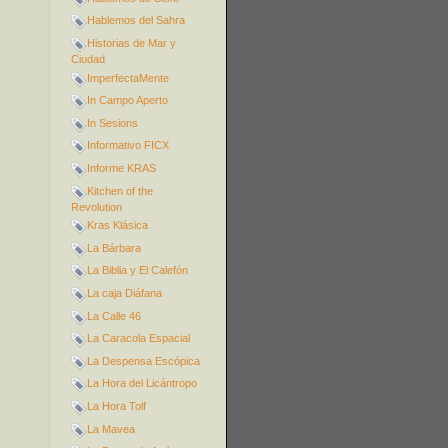
Hablemos del Sahra
Historias de Mar y
Ciudad
ImperfectaMente
In Campo Aperto
In Sesions
Informativo FICX
Informe KRAS
Kitchen of the
Revolution
Kras Klásica
La Bárbara
La Biblia y El Calefón
La caja Diáfana
La Calle 46
La Caracola Espacial
La Despensa Escópica
La Hora del Licántropo
La Hora Tolf
La Mavea