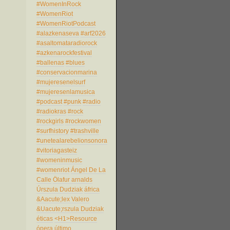
#WomenInRock
#WomenRiot
#WomenRiotPodcast
#alazkenaseva
#arf2026
#asaltomataradiorock
#azkenarockfestival
#ballenas
#blues
#conservacionmarina
#mujeresenelsurf
#mujeresenlamusica
#podcast
#punk
#radio
#radiokras
#rock
#rockgirls
#rockwomen
#surfhistory
#trashville
#unetealarebelionsonora
#vitoriagasteiz
#womeninmusic
#womenriot
Ángel De La
Calle
Ölafur arnalds
Úrszula Dudziak
áfrica
&Aacute;lex Valero
&Uacute;rszula Dudziak
éticas
<H1>Resource
ópera
último