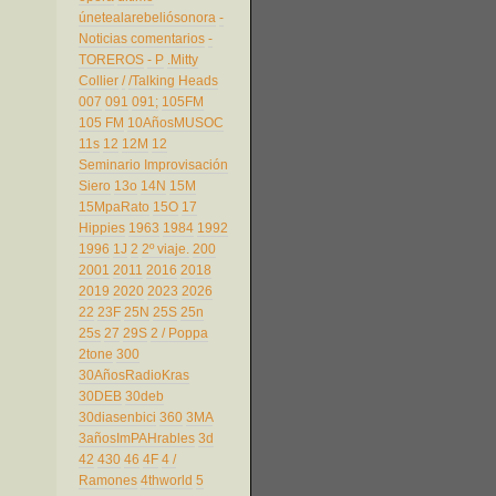
únetealarebeliósonora
-
Noticias comentarios
-
TOREROS
- P
.Mitty
Collier
/
/Talking Heads
007
091
091;
105FM
105 FM
10AñosMUSOC
11s
12
12M
12
Seminario Improvisación
Siero
13o
14N
15M
15MpaRato
15O
17
Hippies
1963
1984
1992
1996
1J
2
2º viaje.
200
2001
2011
2016
2018
2019
2020
2023
2026
22
23F
25N
25S
25n
25s
27
29S
2 / Poppa
2tone
300
30AñosRadioKras
30DEB
30deb
30diasenbici
360
3MA
3añosImPAHrables
3d
42
430
46
4F
4 /
Ramones
4thworld
5