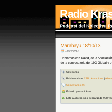
Radio Kra
Podcast del Kolectivu R
Marabayu 18/10/13
18/10/2013
Hablamos con David, de la Asociación
de la convocatoria del 19O Global y d
Categorias
Palabras clave
15M
|
Alambique
|
Albert
Comentarios (0)
Editado por radiokras
Este audio ha sido descargado 988 ve