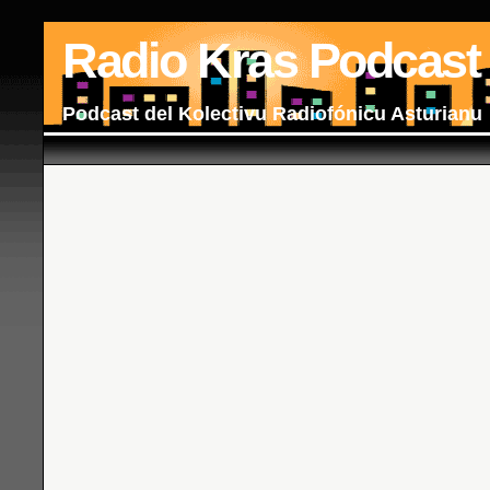
Radio Kras Podcast
Podcast del Kolectivu Radiofónicu Asturianu