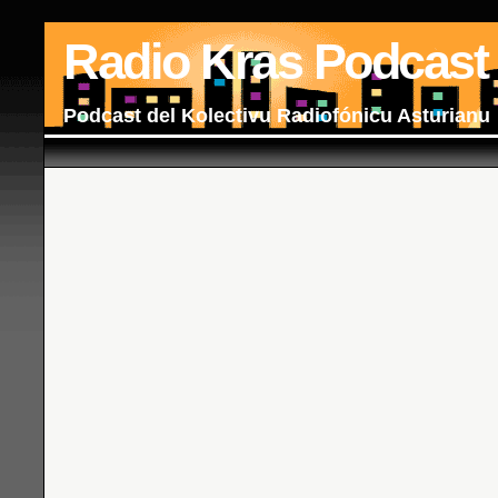
Radio Kras Podcast
Podcast del Kolectivu Radiofónicu Asturianu