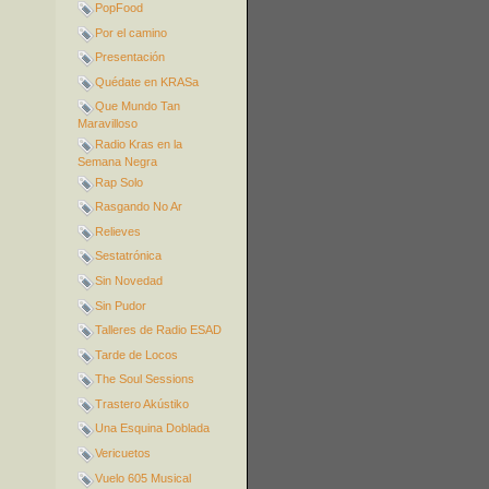
PopFood
Por el camino
Presentación
Quédate en KRASa
Que Mundo Tan
Maravilloso
Radio Kras en la
Semana Negra
Rap Solo
Rasgando No Ar
Relieves
Sestatrónica
Sin Novedad
Sin Pudor
Talleres de Radio ESAD
Tarde de Locos
The Soul Sessions
Trastero Akústiko
Una Esquina Doblada
Vericuetos
Vuelo 605 Musical