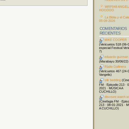
WRP048 ANGEL
HOODOO
La Biblia y el Cal
05-08-2026
COMENTARIOS
RECIENTES
MIKE COOPER
(Vericuetos 518 (06-
especial Festival Ver
7)
eduardo guzman
(Marabayu 30/06/22)
Ràdio Gallinera
(Vericuetos 467 (24-
Vangelis)
silk bedding
(Cine
FM · Episodio 213 · 
2021 · MÚSICA A
CUCHILLO)
discount watch w
(Cinefagia FM · Epis
213 · 08-01-2021 · 
A CUCHILLO)