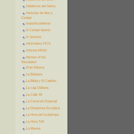
Hablemos del Sahra
Historias de Mar y
Ciudad
ImperfectaMente
In Campo Aperto
In Sesions
Informativo FICX
Informe KRAS
Kitchen of the
Revolution
Kras Klásica
La Bárbara
La Biblia y El Calefón
La caja Diáfana
La Calle 46
La Caracola Espacial
La Despensa Escópica
La Hora del Licántropo
La Hora Tolf
La Mavea