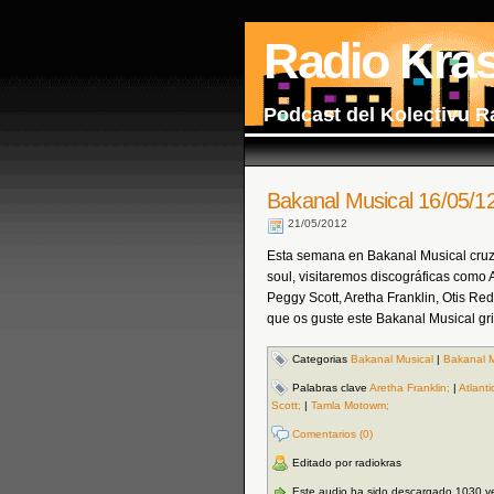
Radio Kra
Podcast del Kolectivu R
Bakanal Musical 16/05/1
21/05/2012
Esta semana en Bakanal Musical cruz
soul, visitaremos discográficas como 
Peggy Scott, Aretha Franklin, Otis Red
que os guste este Bakanal Musical grit
Categorias
Bakanal Musical
|
Bakanal M
Palabras clave
Aretha Franklin;
|
Atlanti
Scott;
|
Tamla Motowm;
Comentarios (0)
Editado por radiokras
Este audio ha sido descargado 1030 v