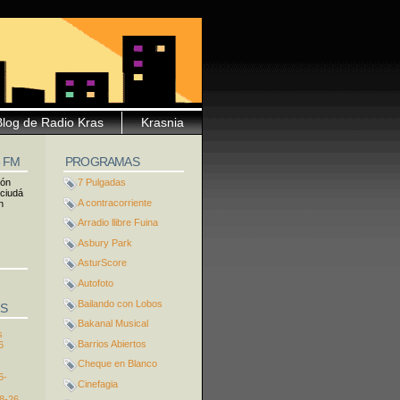
Blog de Radio Kras
Krasnia
5 FM
PROGRAMAS
ión
7 Pulgadas
 ciudá
A contracorriente
n
Arradio llibre Fuina
Asbury Park
AsturScore
Autofoto
Bailando con Lobos
S
Bakanal Musical
s
Barrios Abiertos
6
Cheque en Blanco
6-
Cinefagia
8-26