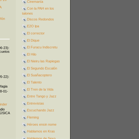
Cinemanía
A
Con la PAH en los
talones
efón
Discos Redondos
E2O lpa
El corrector
El Dique
El Furacu Indiscretu
06-23):
icuetos
El Hilo
El Nieiru las Rapiegas
El Segundo Escalón
El Suañacoptero
05-22):
El Talento
fagia
El Tren de la Vida
08-01-
Entre Tango y Jazz
Entrevistas
inder
odio
Escuchando Jazz
MÚSICA
Fleming
Héroes ensin nome
Hablamos en Kras
Hablemos de Sexo