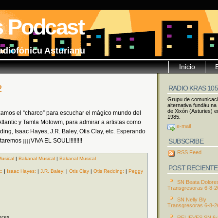
s Podcast
adiofónicu Asturianu
Inicio
2
RADIO KRAS 10
Grupu de comunicac
alternativa fundáu na
de Xixón (Asturies) e
amos el “charco” para escuchar el mágico mundo del
1985.
Atlantic y Tamla Motowm, para admirar a artistas como
e-mail
ding, Isaac Hayes, J.R. Baley, Otis Clay, etc. Esperando
SUBSCRIBE
aremos ¡¡¡¡VIVA EL SOUL!!!!!!!!!
RSS Feed
usical
|
Bakanal Musical
|
Bakanal Musical
POST RECIENTE
c;
|
Isaac Hayes;
|
J.R. Baley;
|
Otis Clay
|
Otis Redding;
|
Peggy
SN Beata Dolore
Transgresoras 6-8-2
SN Nelly Bly
Transgresoras 6-8-2
eces
RELIEVES SN 6-