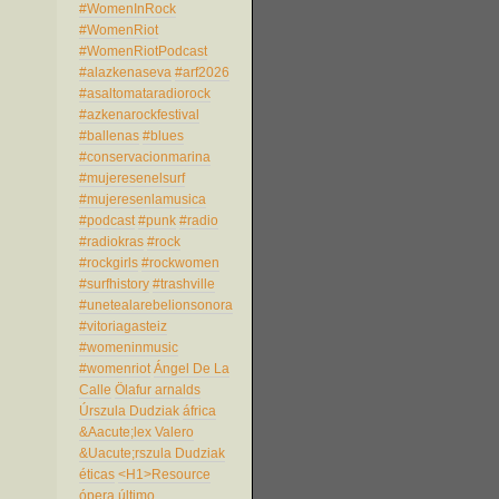
#WomenInRock
#WomenRiot
#WomenRiotPodcast
#alazkenaseva
#arf2026
#asaltomataradiorock
#azkenarockfestival
#ballenas
#blues
#conservacionmarina
#mujeresenelsurf
#mujeresenlamusica
#podcast
#punk
#radio
#radiokras
#rock
#rockgirls
#rockwomen
#surfhistory
#trashville
#unetealarebelionsonora
#vitoriagasteiz
#womeninmusic
#womenriot
Ángel De La
Calle
Ölafur arnalds
Úrszula Dudziak
áfrica
&Aacute;lex Valero
&Uacute;rszula Dudziak
éticas
<H1>Resource
ópera
último