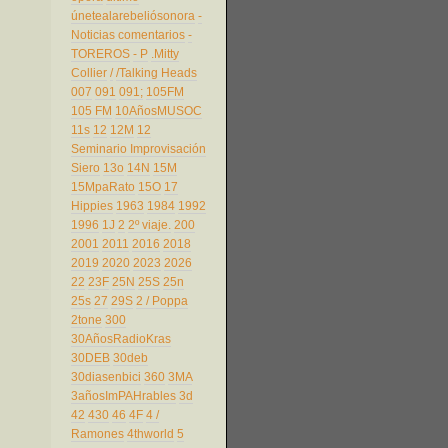
únetealarebeliósonora
-
Noticias comentarios
-
TOREROS
- P
.Mitty
Collier
/
/Talking Heads
007
091
091;
105FM
105 FM
10AñosMUSOC
11s
12
12M
12
Seminario Improvisación
Siero
13o
14N
15M
15MpaRato
15O
17
Hippies
1963
1984
1992
1996
1J
2
2º viaje.
200
2001
2011
2016
2018
2019
2020
2023
2026
22
23F
25N
25S
25n
25s
27
29S
2 / Poppa
2tone
300
30AñosRadioKras
30DEB
30deb
30diasenbici
360
3MA
3añosImPAHrables
3d
42
430
46
4F
4 /
Ramones
4thworld
5