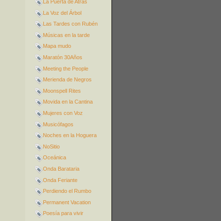
La Puerta de Atrás
La Voz del Árbol
Las Tardes con Rubén
Músicas en la tarde
Mapa mudo
Maratón 30Años
Meeting the People
Merienda de Negros
Moonspell Rites
Movida en la Cantina
Mujeres con Voz
Musicófagos
Noches en la Hoguera
NoSitio
Oceánica
Onda Barataria
Onda Feriante
Perdiendo el Rumbo
Permanent Vacation
Poesía para vivir