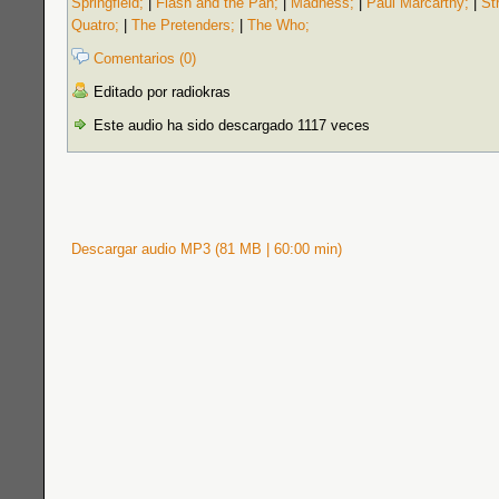
Springfield;
|
Flash and the Pan;
|
Madness;
|
Paul Marcarthy;
|
St
Quatro;
|
The Pretenders;
|
The Who;
Comentarios (0)
Editado por radiokras
Este audio ha sido descargado 1117 veces
Descargar audio MP3 (81 MB | 60:00 min)