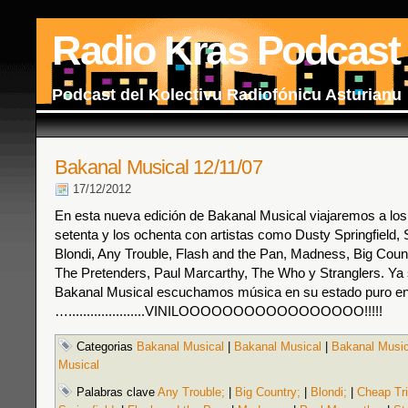
Radio Kras Podcast
Podcast del Kolectivu Radiofónicu Asturianu
Bakanal Musical 12/11/07
17/12/2012
En esta nueva edición de Bakanal Musical viajaremos a los
setenta y los ochenta con artistas como Dusty Springfield, 
Blondi, Any Trouble, Flash and the Pan, Madness, Big Count
The Pretenders, Paul Marcarthy, The Who y Stranglers. Ya
Bakanal Musical escuchamos música en su estado puro e
….....................VINILOOOOOOOOOOOOOOOOO!!!!!
Categorias
Bakanal Musical
|
Bakanal Musical
|
Bakanal Music
Musical
Palabras clave
Any Trouble;
|
Big Country;
|
Blondi;
|
Cheap Tri