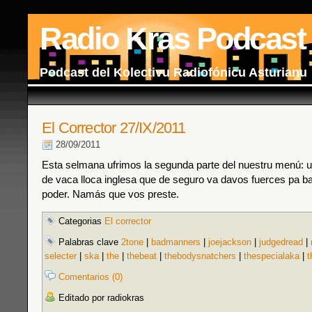
Radio Kras Podcast
Podcast del Kolectivu Radiofónicu Asturianu
El Corrector 27/IX/2011
28/09/2011
Esta selmana ufrimos la segunda parte del nuestru menú: 
de vaca lloca inglesa que de seguro va davos fuerces pa b
poder. Namás que vos preste.
Categorias
El corrector
Palabras clave
2tone
|
badmanners
|
joejackson
|
judgedread
|
selecter
|
ska
|
the
|
thebeat
|
thebodysnatchers
|
thespecialaka
|
t
Comentarios (0)
Editado por radiokras