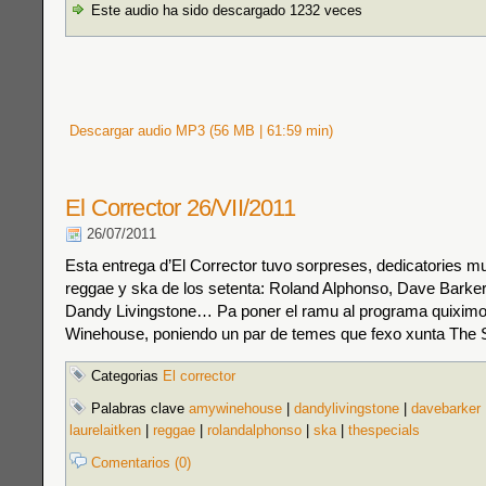
Este audio ha sido descargado 1232 veces
Descargar audio MP3 (56 MB | 61:59 min)
El Corrector 26/VII/2011
26/07/2011
Esta entrega d’El Corrector tuvo sorpreses, dedicatories mu
reggae y ska de los setenta: Roland Alphonso, Dave Barke
Dandy Livingstone… Pa poner el ramu al programa quixim
Winehouse, poniendo un par de temes que fexo xunta The S
Categorias
El corrector
Palabras clave
amywinehouse
|
dandylivingstone
|
davebarker
laurelaitken
|
reggae
|
rolandalphonso
|
ska
|
thespecials
Comentarios (0)