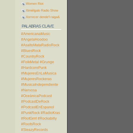
Women Riot
Ximiélgalo Radio Show
Xorrecer dende'l raiga&
PALABRAS CLAVE
#AmericanaMusic
#AngelaHoodoo
#AsaltoMataRadioRock
#BluesRock
#CountryRock
#FolkMetal
#Grunge
#HardcorePunk
#MujeresEnLaMusica
#MujeresRockeras
#MusicaIndependiente
#Nervosa
#OceánicaPodcast
#PodcastDeRock
#PodcastEnEspanol
#PunkRock
#RadioKras
#RiotGrrrl
#Rockabilly
#RootsRock
#SleazyRecords