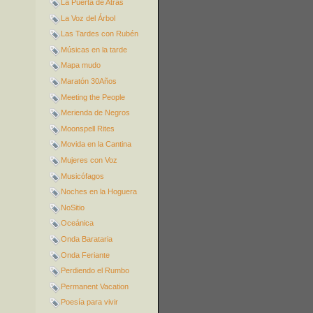
La Puerta de Atrás
La Voz del Árbol
Las Tardes con Rubén
Músicas en la tarde
Mapa mudo
Maratón 30Años
Meeting the People
Merienda de Negros
Moonspell Rites
Movida en la Cantina
Mujeres con Voz
Musicófagos
Noches en la Hoguera
NoSitio
Oceánica
Onda Barataria
Onda Feriante
Perdiendo el Rumbo
Permanent Vacation
Poesía para vivir