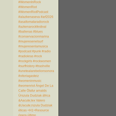
#WomenInRock
#WomenRiot
#WomenRiotPodcast
#alazkenaseva
#arf2026
#asaltomataradiorock
#azkenarockfestival
#ballenas
#blues
#conservacionmarina
#mujeresenelsurf
#mujeresenlamusica
#podcast
#punk
#radio
#radiokras
#rock
#rockgirls
#rockwomen
#surfhistory
#trashville
#unetealarebelionsonora
#vitoriagasteiz
#womeninmusic
#womenriot
Ángel De La
Calle
Ölafur arnalds
Úrszula Dudziak
áfrica
&Aacute;lex Valero
&Uacute;rszula Dudziak
éticas
<H1>Resource
ópera
último