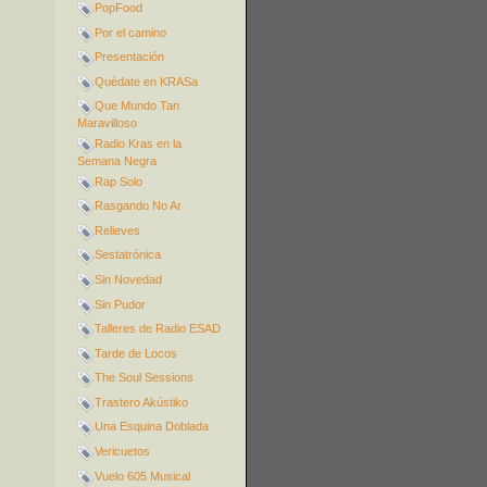
PopFood
Por el camino
Presentación
Quédate en KRASa
Que Mundo Tan
Maravilloso
Radio Kras en la
Semana Negra
Rap Solo
Rasgando No Ar
Relieves
Sestatrónica
Sin Novedad
Sin Pudor
Talleres de Radio ESAD
Tarde de Locos
The Soul Sessions
Trastero Akústiko
Una Esquina Doblada
Vericuetos
Vuelo 605 Musical