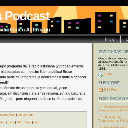
s Podcast
adiofónicu Asturianu
Inicio
RADIO KRAS 10
Grupu de comunicac
alternativa fundáu na
de Xixón (Asturies) e
jor programa de la radio asturiana (y probablemente
1985.
relacionadas con nuestro lider espiritual Bruce
e-mail
unda parte del programa la dedicamos a darte a conocer
SUBSCRIBE
rett!!
el término de uso popular y coloquial, y con
RSS Feed
r, sin distinción clara entre religión, etnia o cultura; a
POST RECIENTE
o Magreb… pero ninguno te ofrece la oferta musical de…
SN Beata Dolore
Transgresoras 6-8-2
Asbury Park
|
Asbury Park
SN Nelly Bly
Transgresoras 6-8-2
erett
|
Jace
|
Mill;
|
Steel
|
Wilco;
RELIEVES SN 6-