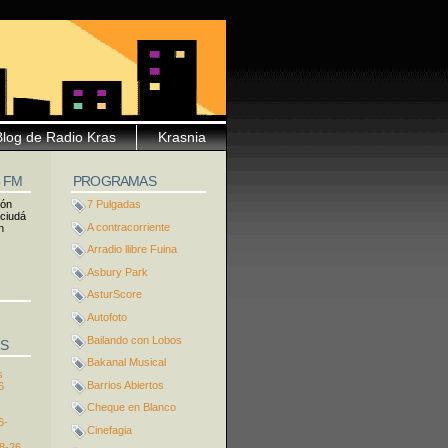
Blog de Radio Kras
Krasnia
5 FM
PROGRAMAS
ión
7 Pulgadas
 ciudá
A contracorriente
n
Arradio llibre Fuina
Asbury Park
AsturScore
Autofoto
Bailando con Lobos
S
Bakanal Musical
s
Barrios Abiertos
6
Cheque en Blanco
6-
Cinefagia
8-26