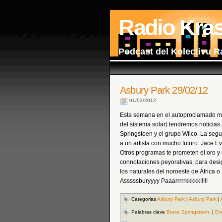
Radio Kra
Podcast del Kolectivu R
Asbury Park 29/02/12
01/03/2012
Esta semana en el autoproclamado me
del sistema solar) tendremos noticias 
Springsteen y el grupo Wilco. La seg
a un artista con mucho futuro: Jace Eve
Otros programas te prometen el oro y 
connotaciones peyorativas, para designa
los naturales del noroeste de África 
Asssssburyyyy Paaarrrrrkkkkk!!!!!
Categorias
Asbury Park
|
Asbury Park
|
Palabras clave
Bruce Springsteen;
|
Ev