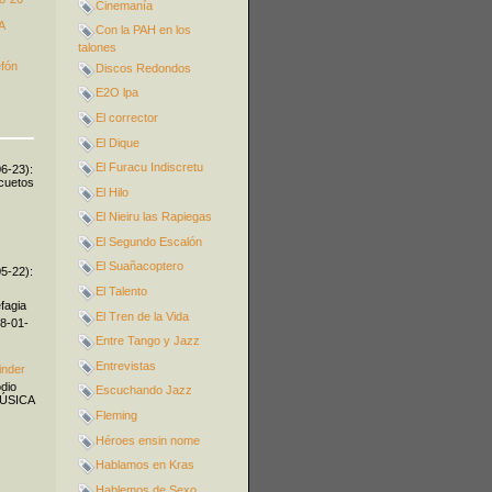
Cinemanía
A
Con la PAH en los
talones
efón
Discos Redondos
E2O lpa
El corrector
El Dique
El Furacu Indiscretu
06-23):
icuetos
El Hilo
El Nieiru las Rapiegas
El Segundo Escalón
El Suañacoptero
05-22):
El Talento
fagia
El Tren de la Vida
08-01-
Entre Tango y Jazz
Entrevistas
inder
odio
Escuchando Jazz
MÚSICA
Fleming
Héroes ensin nome
Hablamos en Kras
Hablemos de Sexo