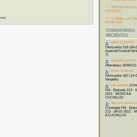
WRP048 ANGEL
HOODOO
eces
La Biblia y el Cal
05-08-2026
COMENTARIOS
RECIENTES
MIKE COOPER
(Vericuetos 518 (06-
especial Festival Ver
7)
eduardo guzman
(Marabayu 30/06/22)
Ràdio Gallinera
(Vericuetos 467 (24-
Vangelis)
silk bedding
(Cine
FM · Episodio 213 · 
2021 · MÚSICA A
CUCHILLO)
discount watch w
(Cinefagia FM · Epis
213 · 08-01-2021 · 
A CUCHILLO)