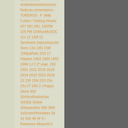
únetealarebeliósonora
-
Noticias comentarios
-
TOREROS
- P
.Mitty
Collier
/
/Talking Heads
007
091
091;
105FM
105 FM
10AñosMUSOC
11s
12
12M
12
Seminario Improvisación
Siero
13o
14N
15M
15MpaRato
15O
17
Hippies
1963
1984
1992
1996
1J
2
2º viaje.
200
2001
2011
2016
2018
2019
2020
2023
2026
22
23F
25N
25S
25n
25s
27
29S
2 / Poppa
2tone
300
30AñosRadioKras
30DEB
30deb
30diasenbici
360
3MA
3añosImPAHrables
3d
42
430
46
4F
4 /
Ramones
4thworld
5