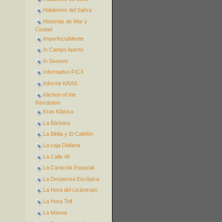
Hablemos del Sahra
Historias de Mar y
Ciudad
ImperfectaMente
In Campo Aperto
In Sesions
Informativo FICX
Informe KRAS
Kitchen of the
Revolution
Kras Klásica
La Bárbara
La Biblia y El Calefón
La caja Diáfana
La Calle 46
La Caracola Espacial
La Despensa Escópica
La Hora del Licántropo
La Hora Tolf
La Mavea