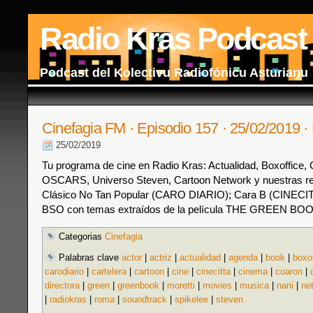
Radio Kras Podcast
Podcast del Kolectivu Radiofónicu Asturianu
Cinefagia FM · Episodio 157 · 25/02/2019
25/02/2019
Tu programa de cine en Radio Kras: Actualidad, Boxoffice, C
OSCARS, Universo Steven, Cartoon Network y nuestras 
Clásico No Tan Popular (CARO DIARIO); Cara B (CINECIT
BSO con temas extraídos de la película THE GREEN BO
Categorias
Cinefagia
Palabras clave
actor
|
actriz
|
actualidad
|
agenda
|
book
|
boxo
carodiario
|
cartelera
|
cartoon
|
cine
|
cinecitta
|
cinema
|
cuaron
|
directora
|
green
|
greenbook
|
moretti
|
movies
|
musica
|
nani
|
ne
|
radiokras
|
roma
|
soundtrack
|
spikelee
|
steven