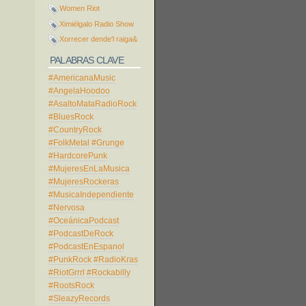
Women Riot
Ximiélgalo Radio Show
Xorrecer dende'l raiga&
PALABRAS CLAVE
#AmericanaMusic
#AngelaHoodoo
#AsaltoMataRadioRock
#BluesRock
#CountryRock
#FolkMetal
#Grunge
#HardcorePunk
#MujeresEnLaMusica
#MujeresRockeras
#MusicaIndependiente
#Nervosa
#OceánicaPodcast
#PodcastDeRock
#PodcastEnEspanol
#PunkRock
#RadioKras
#RiotGrrrl
#Rockabilly
#RootsRock
#SleazyRecords