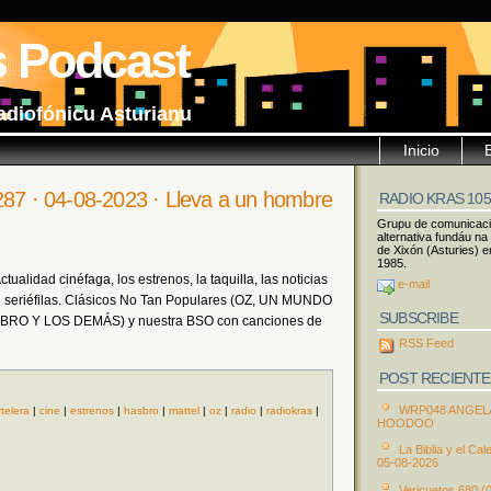
s Podcast
adiofónicu Asturianu
Inicio
287 · 04-08-2023 · Lleva a un hombre
RADIO KRAS 10
Grupu de comunicac
alternativa fundáu na
de Xixón (Asturies) e
1985.
ualidad cinéfaga, los estrenos, la taquilla, las noticias
e-mail
 seriéfilas. Clásicos No Tan Populares (OZ, UN MUNDO
SUBSCRIBE
BRO Y LOS DEMÁS) y nuestra BSO con canciones de
RSS Feed
POST RECIENTE
WRP048 ANGEL
rtelera
|
cine
|
estrenos
|
hasbro
|
mattel
|
oz
|
radio
|
radiokras
|
HOODOO
La Biblia y el Cal
05-08-2026
Vericuetos 680 (