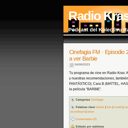
Radio Kra
Podcast del Kolectivu R
Cinefagia FM · Episodio 
a ver Barbie
04/08/2023
Tu programa de cine en Radio Kras: Act
y nuestras recomendaciones, también
FANTÁSTICO); Cara B (MATTEL, HAS
la película “BARBIE”.
Categorias
Cinefagia
Palabras clave
barbie
|
bso
|
carab
|
ca
soundtrack
|
xixon
Comentarios (0)
Editado por radiokras