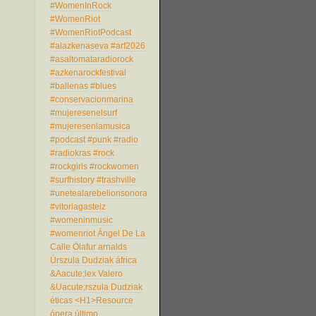
#WomenInRock
#WomenRiot
#WomenRiotPodcast
#alazkenaseva
#arf2026
#asaltomataradiorock
#azkenarockfestival
#ballenas
#blues
#conservacionmarina
#mujeresenelsurf
#mujeresenlamusica
#podcast
#punk
#radio
#radiokras
#rock
#rockgirls
#rockwomen
#surfhistory
#trashville
#unetealarebelionsonora
#vitoriagasteiz
#womeninmusic
#womenriot
Ángel De La
Calle
Ölafur arnalds
Úrszula Dudziak
áfrica
&Aacute;lex Valero
&Uacute;rszula Dudziak
éticas
<H1>Resource
ópera
último