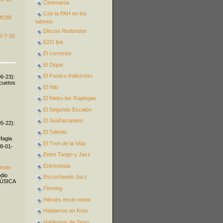
Cinemanía
Con la PAH en los
 #188
talones
Discos Redondos
9-7-26
E2O lpa
El corrector
El Dique
El Furacu Indiscretu
06-23):
icuetos
El Hilo
El Nieiru las Rapiegas
El Segundo Escalón
El Suañacoptero
05-22):
El Talento
fagia
El Tren de la Vida
08-01-
Entre Tango y Jazz
Entrevistas
inder
odio
Escuchando Jazz
MÚSICA
Fleming
Héroes ensin nome
Hablamos en Kras
Hablemos de Sexo