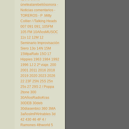
únetealarebeliósonora
-
Noticias comentarios
-
TOREROS
- P
.Mitty
Collier
/
/Talking Heads
007
091
091;
105FM
105 FM
10AñosMUSOC
11s
12
12M
12
Seminario Improvisación
Siero
13o
14N
15M
15MpaRato
15O
17
Hippies
1963
1984
1992
1996
1J
2
2º viaje.
200
2001
2011
2016
2018
2019
2020
2023
2026
22
23F
25N
25S
25n
25s
27
29S
2 / Poppa
2tone
300
30AñosRadioKras
30DEB
30deb
30diasenbici
360
3MA
3añosImPAHrables
3d
42
430
46
4F
4 /
Ramones
4thworld
5