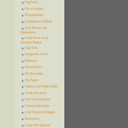
PopFood
Por el camino
Presentación
Quédate en KRASa
Que Mundo Tan
Maravilloso
Radio Kras en la
Semana Negra
Rap Solo
Rasgando No Ar
Relieves
Sestatrónica
Sin Novedad
Sin Pudor
Talleres de Radio ESAD
Tarde de Locos
The Soul Sessions
Trastero Akústiko
Una Esquina Doblada
Vericuetos
Vuelo 605 Musical