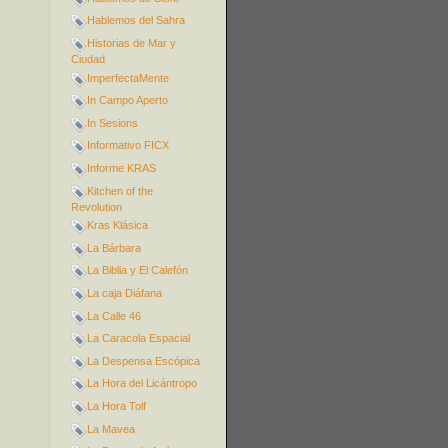
Hablemos del Sahra
Historias de Mar y
Ciudad
ImperfectaMente
In Campo Aperto
In Sesions
Informativo FICX
Informe KRAS
Kitchen of the
Revolution
Kras Klásica
La Bárbara
La Biblia y El Calefón
La caja Diáfana
La Calle 46
La Caracola Espacial
La Despensa Escópica
La Hora del Licántropo
La Hora Tolf
La Mavea