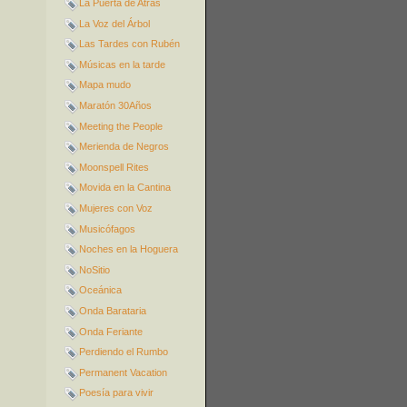
La Puerta de Atrás
La Voz del Árbol
Las Tardes con Rubén
Músicas en la tarde
Mapa mudo
Maratón 30Años
Meeting the People
Merienda de Negros
Moonspell Rites
Movida en la Cantina
Mujeres con Voz
Musicófagos
Noches en la Hoguera
NoSitio
Oceánica
Onda Barataria
Onda Feriante
Perdiendo el Rumbo
Permanent Vacation
Poesía para vivir