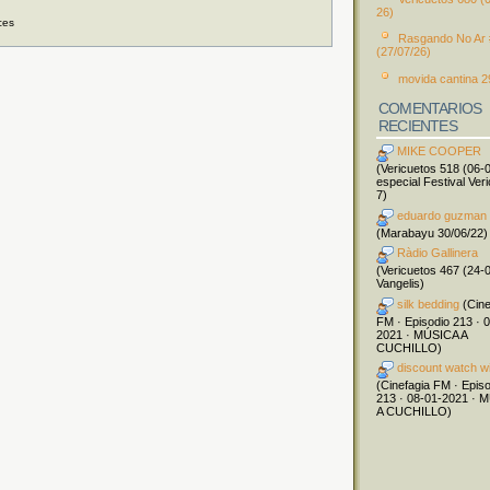
26)
ces
Rasgando No Ar
(27/07/26)
movida cantina 2
COMENTARIOS
RECIENTES
MIKE COOPER
(Vericuetos 518 (06-
especial Festival Ver
7)
eduardo guzman
(Marabayu 30/06/22)
Ràdio Gallinera
(Vericuetos 467 (24-
Vangelis)
silk bedding
(Cine
FM · Episodio 213 · 
2021 · MÚSICA A
CUCHILLO)
discount watch w
(Cinefagia FM · Epis
213 · 08-01-2021 · 
A CUCHILLO)