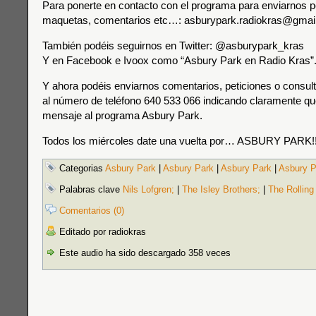
Para ponerte en contacto con el programa para enviarnos p
maquetas, comentarios etc…: asburypark.radiokras@gmai
También podéis seguirnos en Twitter: @asburypark_kras
Y en Facebook e Ivoox como “Asbury Park en Radio Kras”
Y ahora podéis enviarnos comentarios, peticiones o consul
al número de teléfono 640 533 066 indicando claramente que
mensaje al programa Asbury Park.
Todos los miércoles date una vuelta por… ASBURY PARK!!
Categorias
Asbury Park
|
Asbury Park
|
Asbury Park
|
Asbury P
Palabras clave
Nils Lofgren;
|
The Isley Brothers;
|
The Rolling
Comentarios (0)
Editado por radiokras
Este audio ha sido descargado 358 veces