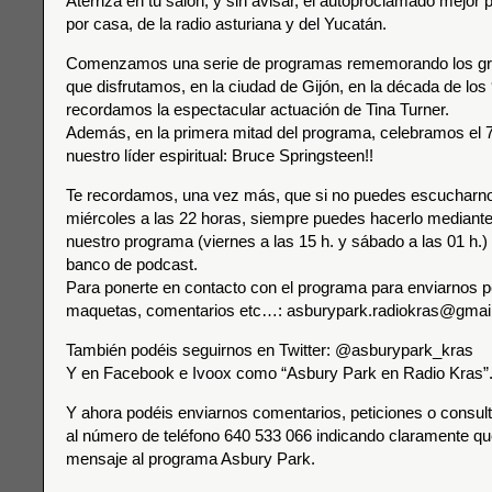
Aterriza en tu salón, y sin avisar, el autoproclamado mejor
por casa, de la radio asturiana y del Yucatán.
Comenzamos una serie de programas rememorando los gr
que disfrutamos, en la ciudad de Gijón, en la década de los
recordamos la espectacular actuación de Tina Turner.
Además, en la primera mitad del programa, celebramos el
nuestro líder espiritual: Bruce Springsteen!!
Te recordamos, una vez más, que si no puedes escucharnos
miércoles a las 22 horas, siempre puedes hacerlo mediante 
nuestro programa (viernes a las 15 h. y sábado a las 01 h.) 
banco de podcast.
Para ponerte en contacto con el programa para enviarnos p
maquetas, comentarios etc…: asburypark.radiokras@gmai
También podéis seguirnos en Twitter: @asburypark_kras
Y en Facebook e Ivoox como “Asbury Park en Radio Kras”
Y ahora podéis enviarnos comentarios, peticiones o consul
al número de teléfono 640 533 066 indicando claramente que
mensaje al programa Asbury Park.