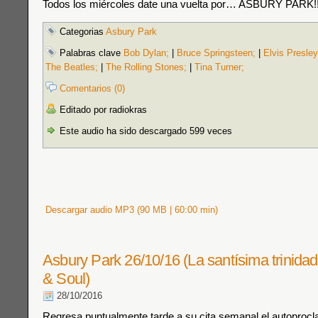
Todos los miércoles date una vuelta por… ASBURY PARK!!
Categorias
Asbury Park
Palabras clave
Bob Dylan;
|
Bruce Springsteen;
|
Elvis Presley
The Beatles;
|
The Rolling Stones;
|
Tina Turner;
Comentarios (0)
Editado por radiokras
Este audio ha sido descargado 599 veces
Descargar audio MP3 (90 MB | 60:00 min)
Asbury Park 26/10/16 (La santísima trinida
& Soul)
28/10/2016
Regresa puntualmente tarde a su cita semanal el autoproc