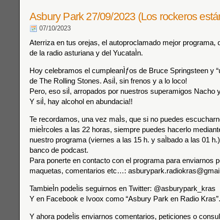
Asbury Park 27/09/2023 (Los rockeros está
07/10/2023
Aterriza en tus orejas, el autoproclamado mejor programa, 
de la radio asturiana y del YucataÌn.
Hoy celebramos el cumpleanÌƒos de Bruce Springsteen y “
de The Rolling Stones. AsiÌ, sin frenos y a lo loco!
Pero, eso siÌ, arropados por nuestros superamigos Nacho y
Y siÌ, hay alcohol en abundacia!!
Te recordamos, una vez maÌs, que si no puedes escucharno
mieÌrcoles a las 22 horas, siempre puedes hacerlo mediante 
nuestro programa (viernes a las 15 h. y saÌbado a las 01 h.) 
banco de podcast.
Para ponerte en contacto con el programa para enviarnos p
maquetas, comentarios etc…: asburypark.radiokras@gmai
TambieÌn podeÌis seguirnos en Twitter: @asburypark_kras
Y en Facebook e Ivoox como “Asbury Park en Radio Kras”
Y ahora podeÌis enviarnos comentarios, peticiones o consu