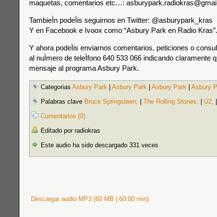
maquetas, comentarios etc…: asburypark.radiokras@gmai
TambieÌn podeÌis seguirnos en Twitter: @asburypark_kras
Y en Facebook e Ivoox como “Asbury Park en Radio Kras”
Y ahora podeÌis enviarnos comentarios, peticiones o consu
al nuÌmero de teleÌfono 640 533 066 indicando claramente qu
mensaje al programa Asbury Park.
Categorias
Asbury Park
|
Asbury Park
|
Asbury Park
|
Asbury P
Palabras clave
Bruce Springsteen;
|
The Rolling Stones;
|
U2;
Comentarios (0)
Editado por radiokras
Este audio ha sido descargado 331 veces
Descargar audio MP3 (60 MB | 60:00 min)