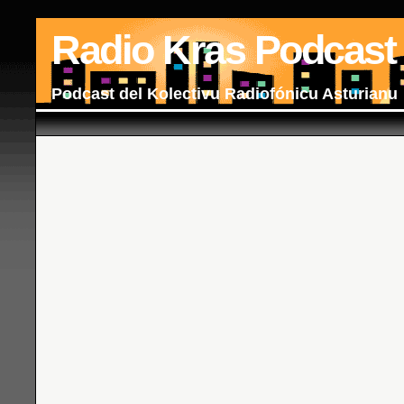
Radio Kras Podcast
Podcast del Kolectivu Radiofónicu Asturianu