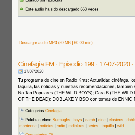
Editado por radiokras
Este audio ha sido descargado 663 veces
Descargar audio MP3 (80 MB | 60:00 min)
Cinefagia FM · Episodio 199 · 17-07-2020 ·
17/07/2020
Tu programa de cine en Radio Kras: Actualidad cinéfaga, los
taquilla, las noticias y nuestras recomendaciones, también s
No Tan Populares (THE WILD BOYS); Cara B (THE WIL
OF THE DEAD); DOBLAXE Y BSO con temas de ENNI
Categorias
Cinefagia
Palabras clave
Burroughs
|
boys
|
carab
|
cine
|
clasicos
|
dobl
morricone
|
noticias
|
radio
|
radiokras
|
series
|
taquilla
|
wild
Comentarios (0)