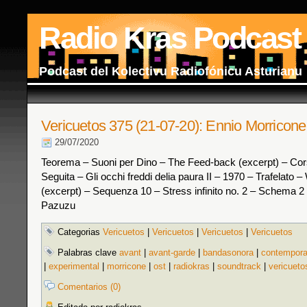
Radio Kras Podcast
Podcast del Kolectivu Radiofónicu Asturianu
Vericuetos 375 (21-07-20): Ennio Morricone
29/07/2020
Teorema – Suoni per Dino – The Feed-back (excerpt) – Corsa
Seguita – Gli occhi freddi delia paura II – 1970 – Trafelato
(excerpt) – Sequenza 10 – Stress infinito no. 2 – Schema 2 
Pazuzu
Categorias
Vericuetos
|
Vericuetos
|
Vericuetos
|
Vericuetos
Palabras clave
avant
|
avant-garde
|
bandasonora
|
contempor
|
experimental
|
morricone
|
ost
|
radiokras
|
soundtrack
|
vericueto
Comentarios (0)