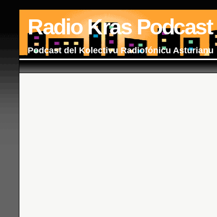
Radio Kras Podcast
Podcast del Kolectivu Radiofónicu Asturianu