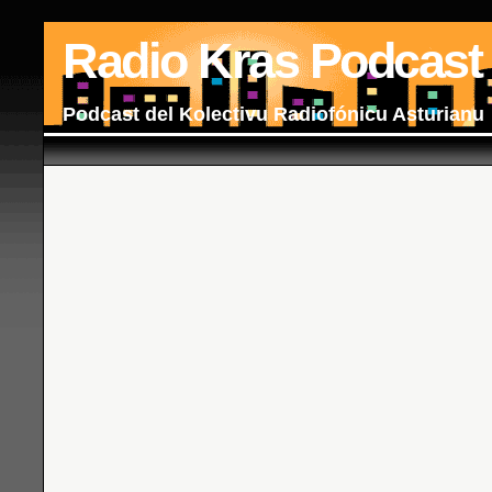
Radio Kras Podcast
Podcast del Kolectivu Radiofónicu Asturianu