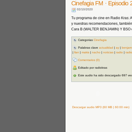
Cinefagia FM · Episodio 2
02/10/2020
Tu programa de cine en Radio Kras: Act
y nuestras recomendaciones, también
Cara B (WALTER BENJAMIN) Y BSO con
Categorias
Cinefagia
Palabras clave
actualidad
|
ay
|
benjam
|
llan
|
makis
|
nacho
|
noticias
|
radio
|
radi
Comentarios (0)
Editado por radiokras
Este audio ha sido descargado 697 ve
Descargar audio MP3 (60 MB | 60:00 min)