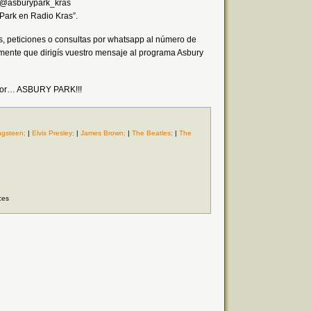
: @asburypark_kras
Park en Radio Kras”.
, peticiones o consultas por whatsapp al número de
mente que dirigís vuestro mensaje al programa Asbury
a por… ASBURY PARK!!!
ngsteen;
|
Elvis Presley;
|
James Brown;
|
The Beatles;
|
The
ces