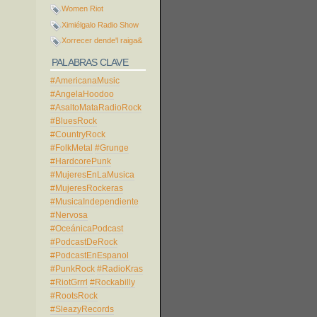
Women Riot
Ximiélgalo Radio Show
Xorrecer dende'l raiga&
PALABRAS CLAVE
#AmericanaMusic
#AngelaHoodoo
#AsaltoMataRadioRock
#BluesRock
#CountryRock
#FolkMetal
#Grunge
#HardcorePunk
#MujeresEnLaMusica
#MujeresRockeras
#MusicaIndependiente
#Nervosa
#OceánicaPodcast
#PodcastDeRock
#PodcastEnEspanol
#PunkRock
#RadioKras
#RiotGrrrl
#Rockabilly
#RootsRock
#SleazyRecords