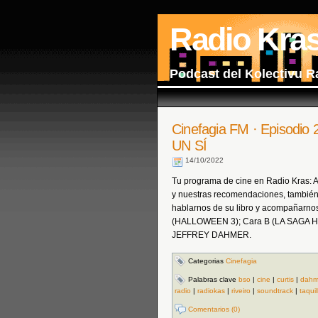
Radio Kra
Podcast del Kolectivu R
Cinefagia FM · Episodio
UN SÍ
14/10/2022
Tu programa de cine en Radio Kras: Act
y nuestras recomendaciones, también s
hablarnos de su libro y acompañarnos
(HALLOWEEN 3); Cara B (LA SAGA HA
JEFFREY DAHMER.
Categorias
Cinefagia
Palabras clave
bso
|
cine
|
curtis
|
dahm
radio
|
radiokas
|
riveiro
|
soundtrack
|
taquil
Comentarios (0)