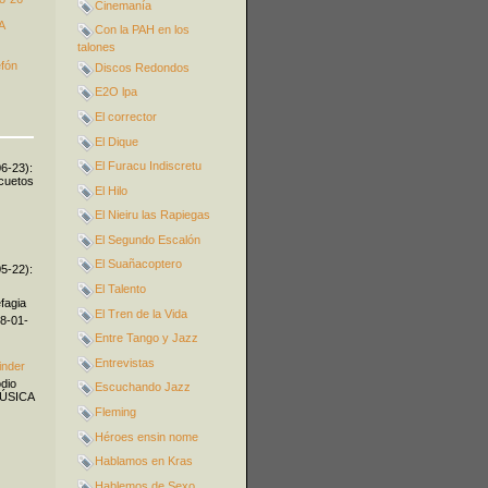
Cinemanía
A
Con la PAH en los
talones
efón
Discos Redondos
E2O lpa
El corrector
El Dique
El Furacu Indiscretu
06-23):
icuetos
El Hilo
El Nieiru las Rapiegas
El Segundo Escalón
El Suañacoptero
05-22):
El Talento
fagia
El Tren de la Vida
08-01-
Entre Tango y Jazz
Entrevistas
inder
odio
Escuchando Jazz
MÚSICA
Fleming
Héroes ensin nome
Hablamos en Kras
Hablemos de Sexo