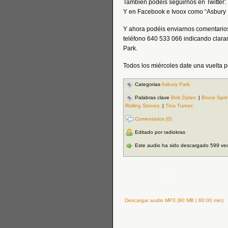
También podéis seguirnos en Twitter
Y en Facebook e Ivoox como “Asbury 
Y ahora podéis enviarnos comentarios
teléfono 640 533 066 indicando clara
Park.
Todos los miércoles date una vuelt
Categorias
Asbury Park
Palabras clave
Bob Dylan;
|
Bruce Spri
Rolling Stones;
|
Tina Turner;
Comentarios (0)
Editado por radiokras
Este audio ha sido descargado 599 ve
Descargar audio MP3 (90 MB | 60:00 min)