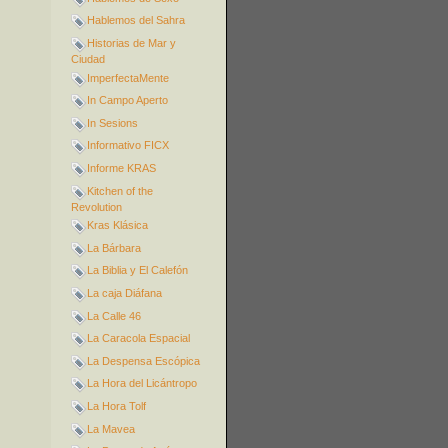
Hablemos del Sahra
Historias de Mar y
Ciudad
ImperfectaMente
In Campo Aperto
In Sesions
Informativo FICX
Informe KRAS
Kitchen of the
Revolution
Kras Klásica
La Bárbara
La Biblia y El Calefón
La caja Diáfana
La Calle 46
La Caracola Espacial
La Despensa Escópica
La Hora del Licántropo
La Hora Tolf
La Mavea