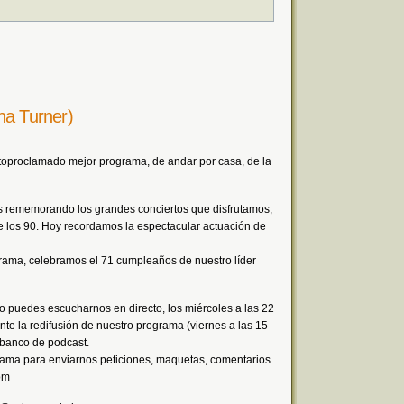
na Turner)
 autoproclamado mejor programa, de andar por casa, de la
rememorando los grandes conciertos que disfrutamos,
e los 90. Hoy recordamos la espectacular actuación de
rama, celebramos el 71 cumpleaños de nuestro líder
o puedes escucharnos en directo, los miércoles a las 22
te la redifusión de nuestro programa (viernes a las 15
l banco de podcast.
rama para enviarnos peticiones, maquetas, comentarios
om