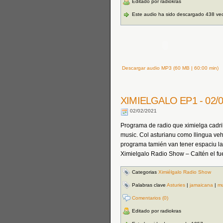
Editado por radiokras
Este audio ha sido descargado 438 ve
Descargar audio MP3 (60 MB | 60:00 min)
XIMIELGALO EP1 - 02/0
02/02/2021
Programa de radio que ximielga cadril
music. Col asturianu como llingua veh
programa tamién van tener espaciu la re
Ximielgalo Radio Show – Caltén el f
Categorias
Ximiélgalo Radio Show
Palabras clave
Asturies
|
jamaicana
|
mu
Comentarios (0)
Editado por radiokras