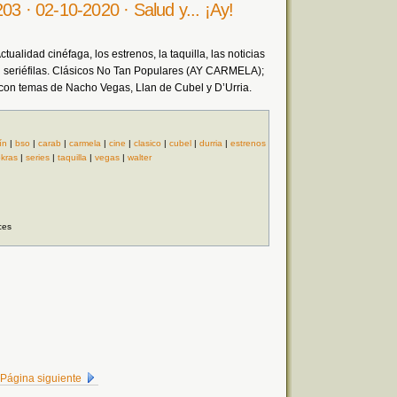
03 · 02-10-2020 · Salud y... ¡Ay!
ualidad cinéfaga, los estrenos, la taquilla, las noticias
 seriéfilas. Clásicos No Tan Populares (AY CARMELA);
 temas de Nacho Vegas, Llan de Cubel y D’Urria.
ín
|
bso
|
carab
|
carmela
|
cine
|
clasico
|
cubel
|
durria
|
estrenos
okras
|
series
|
taquilla
|
vegas
|
walter
ces
Página siguiente