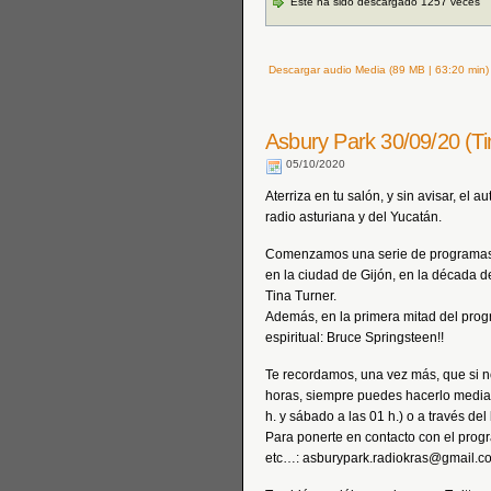
Este ha sido descargado 1257 veces
Descargar audio Media (89 MB | 63:20 min)
Asbury Park 30/09/20 (Ti
05/10/2020
Aterriza en tu salón, y sin avisar, el
radio asturiana y del Yucatán.
Comenzamos una serie de programas 
en la ciudad de Gijón, en la década d
Tina Turner.
Además, en la primera mitad del prog
espiritual: Bruce Springsteen!!
Te recordamos, una vez más, que si n
horas, siempre puedes hacerlo median
h. y sábado a las 01 h.) o a través de
Para ponerte en contacto con el prog
etc…: asburypark.radiokras@gmail.c