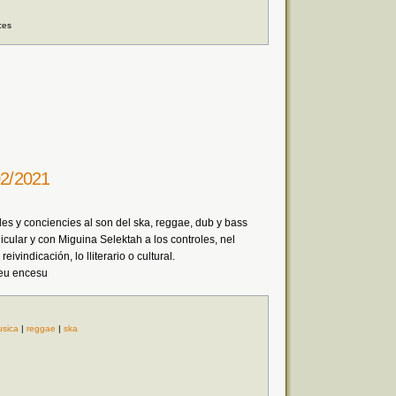
ces
2/2021
es y conciencies al son del ska, reggae, dub y bass
icular y con Miguina Selektah a los controles, nel
ivindicación, lo lliterario o cultural.
ueu encesu
sica
|
reggae
|
ska