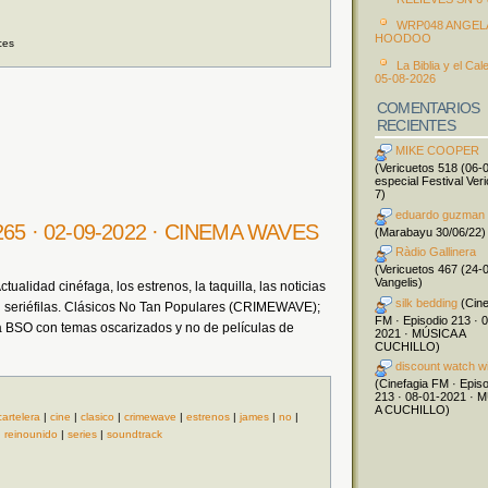
WRP048 ANGEL
HOODOO
ces
La Biblia y el Cal
05-08-2026
COMENTARIOS
RECIENTES
MIKE COOPER
(Vericuetos 518 (06-
especial Festival Ver
7)
eduardo guzman
o 265 · 02-09-2022 · CINEMA WAVES
(Marabayu 30/06/22)
Ràdio Gallinera
(Vericuetos 467 (24-
Vangelis)
ualidad cinéfaga, los estrenos, la taquilla, las noticias
silk bedding
(Cine
 seriéfilas. Clásicos No Tan Populares (CRIMEWAVE);
FM · Episodio 213 · 
 BSO con temas oscarizados y no de películas de
2021 · MÚSICA A
CUCHILLO)
discount watch w
(Cinefagia FM · Epis
213 · 08-01-2021 · 
A CUCHILLO)
cartelera
|
cine
|
clasico
|
crimewave
|
estrenos
|
james
|
no
|
|
reinounido
|
series
|
soundtrack