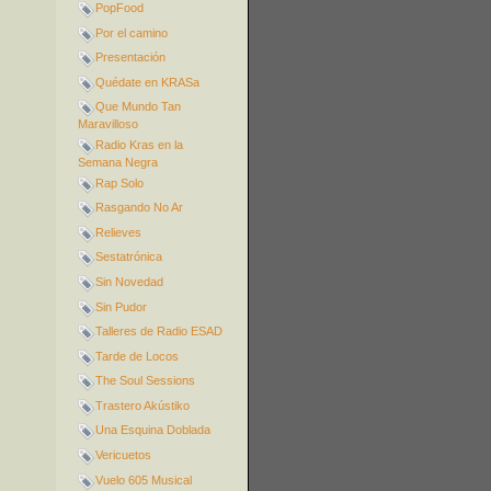
PopFood
Por el camino
Presentación
Quédate en KRASa
Que Mundo Tan
Maravilloso
Radio Kras en la
Semana Negra
Rap Solo
Rasgando No Ar
Relieves
Sestatrónica
Sin Novedad
Sin Pudor
Talleres de Radio ESAD
Tarde de Locos
The Soul Sessions
Trastero Akústiko
Una Esquina Doblada
Vericuetos
Vuelo 605 Musical