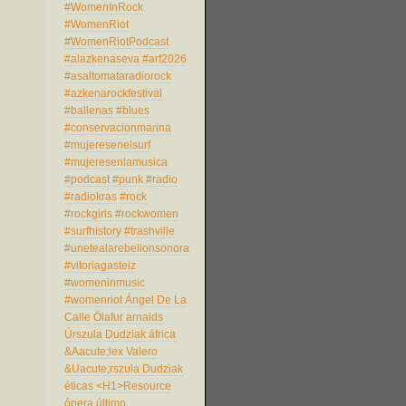
#WomenInRock
#WomenRiot
#WomenRiotPodcast
#alazkenaseva
#arf2026
#asaltomataradiorock
#azkenarockfestival
#ballenas
#blues
#conservacionmarina
#mujeresenelsurf
#mujeresenlamusica
#podcast
#punk
#radio
#radiokras
#rock
#rockgirls
#rockwomen
#surfhistory
#trashville
#unetealarebelionsonora
#vitoriagasteiz
#womeninmusic
#womenriot
Ángel De La
Calle
Ölafur arnalds
Úrszula Dudziak
áfrica
&Aacute;lex Valero
&Uacute;rszula Dudziak
éticas
<H1>Resource
ópera
último