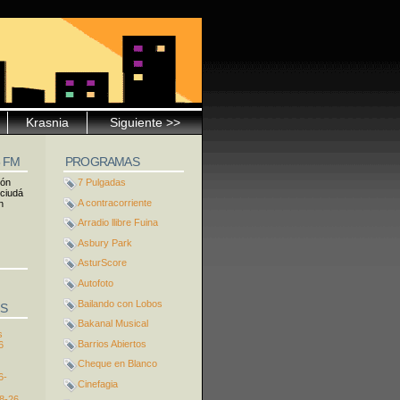
Krasnia
Siguiente >>
5 FM
PROGRAMAS
ión
7 Pulgadas
 ciudá
A contracorriente
n
Arradio llibre Fuina
Asbury Park
AsturScore
Autofoto
Bailando con Lobos
S
Bakanal Musical
s
Barrios Abiertos
6
Cheque en Blanco
6-
Cinefagia
8-26