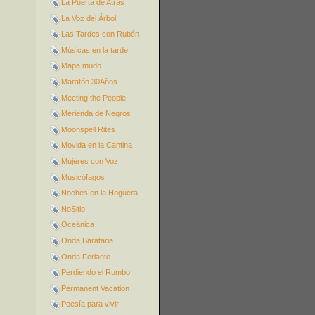
La Puerta de Atrás
La Voz del Árbol
Las Tardes con Rubén
Músicas en la tarde
Mapa mudo
Maratón 30Años
Meeting the People
Merienda de Negros
Moonspell Rites
Movida en la Cantina
Mujeres con Voz
Musicófagos
Noches en la Hoguera
NoSitio
Oceánica
Onda Barataria
Onda Feriante
Perdiendo el Rumbo
Permanent Vacation
Poesía para vivir