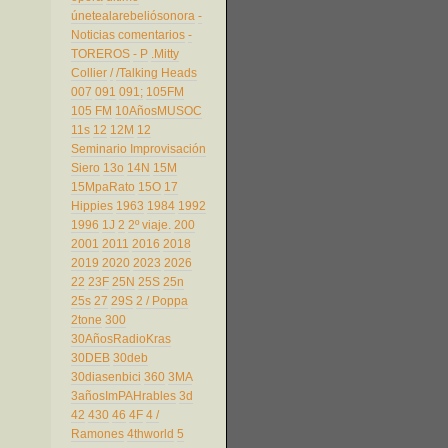
únetealarebeliósonora
-
Noticias comentarios
-
TOREROS
- P
.Mitty
Collier
/
/Talking Heads
007
091
091;
105FM
105 FM
10AñosMUSOC
11s
12
12M
12
Seminario Improvisación
Siero
13o
14N
15M
15MpaRato
15O
17
Hippies
1963
1984
1992
1996
1J
2
2º viaje.
200
2001
2011
2016
2018
2019
2020
2023
2026
22
23F
25N
25S
25n
25s
27
29S
2 / Poppa
2tone
300
30AñosRadioKras
30DEB
30deb
30diasenbici
360
3MA
3añosImPAHrables
3d
42
430
46
4F
4 /
Ramones
4thworld
5