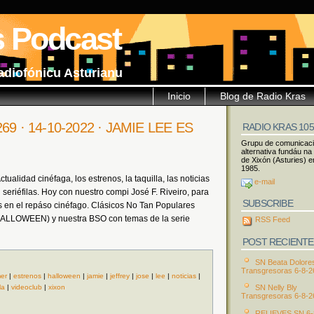
s Podcast
adiofónicu Asturianu
Inicio
Blog de Radio Kras
 269 · 14-10-2022 · JAMIE LEE ES
RADIO KRAS 10
Grupu de comunicac
alternativa fundáu na
de Xixón (Asturies) e
1985.
ualidad cinéfaga, los estrenos, la taquilla, las noticias
e-mail
eriéfilas. Hoy con nuestro compi José F. Riveiro, para
SUBSCRIBE
 en el repáso cinéfago. Clásicos No Tan Populares
LLOWEEN) y nuestra BSO con temas de la serie
RSS Feed
POST RECIENTE
SN Beata Dolore
Transgresoras 6-8-2
er
|
estrenos
|
halloween
|
jamie
|
jeffrey
|
jose
|
lee
|
noticias
|
la
|
videoclub
|
xixon
SN Nelly Bly
Transgresoras 6-8-2
RELIEVES SN 6-