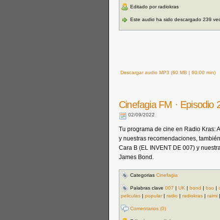
Editado por radiokras
Este audio ha sido descargado 239 ve
Descargar audio MP3 (60 MB | 60:00 min)
Cinefagia FM · Episodi
02/09/2022
Tu programa de cine en Radio Kras: Act
y nuestras recomendaciones, también
Cara B (EL INVENT DE 007) y nuestra
James Bond.
Categorias
Cinefagia
Palabras clave
007
|
UK
|
bond
|
bso
|
peliculas
|
popular
|
radio
|
radiokras
|
raimi
Comentarios (0)