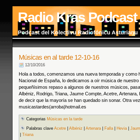
Radio Kras Podcast
Podcast del Kolectivu Radiofónicu Asturianu
Músicas en al tarde 12-10-16
12/10/2016
Hola a todos, comenzamos una nueva temporada y como ho
Nacional de España, lo dedicamos a oír música de nuestro
pequeñísimos repaso a algunos de nuestros músicos, pasan
Albéniz, Rodrigo, Triana, Jaume Compte, Acetre, Artenar
de decir que la mayoría se han quedado sin sonar. Otra vez
musicastardes(arroba)hotmail.es
Categorias
Músicas en la tarde
Palabras clave
Acetre
|
Albéniz
|
Artenara
|
Falla
|
Hevia
|
Jaum
|
Triana