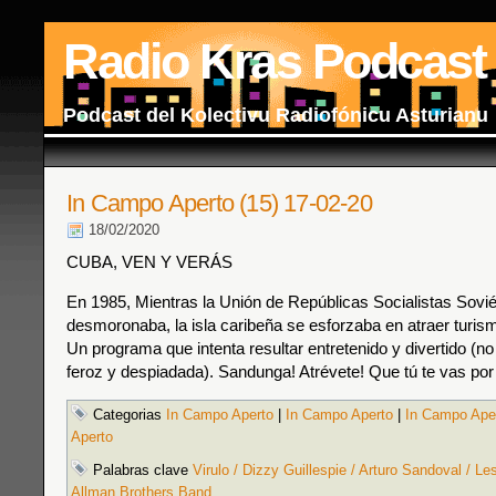
Radio Kras Podcast
Podcast del Kolectivu Radiofónicu Asturianu
In Campo Aperto (15) 17-02-20
18/02/2020
CUBA, VEN Y VERÁS
En 1985, Mientras la Unión de Repúblicas Socialistas Sovié
desmoronaba, la isla caribeña se esforzaba en atraer turis
Un programa que intenta resultar entretenido y divertido (no
feroz y despiadada). Sandunga! Atrévete! Que tú te vas por 
Categorias
In Campo Aperto
|
In Campo Aperto
|
In Campo Ape
Aperto
Palabras clave
Virulo / Dizzy Guillespie / Arturo Sandoval / Le
Allman Brothers Band