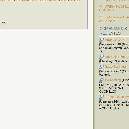
WRP048 ANGEL
HOODOO
La Biblia y el Cal
05-08-2026
eces
COMENTARIOS
RECIENTES
MIKE COOPER
(Vericuetos 518 (06-
especial Festival Ver
7)
eduardo guzman
(Marabayu 30/06/22)
Ràdio Gallinera
(Vericuetos 467 (24-
Vangelis)
silk bedding
(Cine
FM · Episodio 213 · 
2021 · MÚSICA A
CUCHILLO)
discount watch w
(Cinefagia FM · Epis
213 · 08-01-2021 · 
A CUCHILLO)