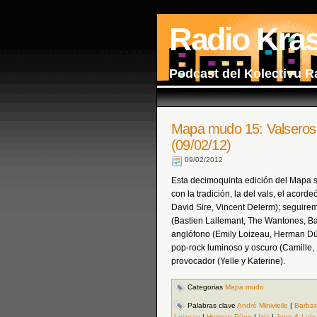
Radio Kra
Podcast del Kolectivu R
Mapa mudo 15: Valseros, 
(09/02/12)
09/02/2012
Esta decimoquinta edición del Mapa s
con la tradición, la del vals, el acord
David Sire, Vincent Delerm); seguire
(Bastien Lallemant, The Wantones, Bar
anglófono (Emily Loizeau, Herman Düne
pop-rock luminoso y oscuro (Camille, I
provocador (Yelle y Katerine).
Categorias
Mapa mudo
Palabras clave
André Minivielle
|
Barbara
Loizeau
|
Herman Düne
|
Izia
|
June & Lula