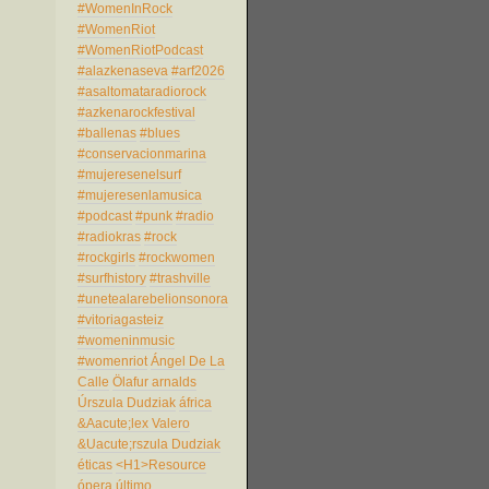
#WomenInRock
#WomenRiot
#WomenRiotPodcast
#alazkenaseva
#arf2026
#asaltomataradiorock
#azkenarockfestival
#ballenas
#blues
#conservacionmarina
#mujeresenelsurf
#mujeresenlamusica
#podcast
#punk
#radio
#radiokras
#rock
#rockgirls
#rockwomen
#surfhistory
#trashville
#unetealarebelionsonora
#vitoriagasteiz
#womeninmusic
#womenriot
Ángel De La
Calle
Ölafur arnalds
Úrszula Dudziak
áfrica
&Aacute;lex Valero
&Uacute;rszula Dudziak
éticas
<H1>Resource
ópera
último