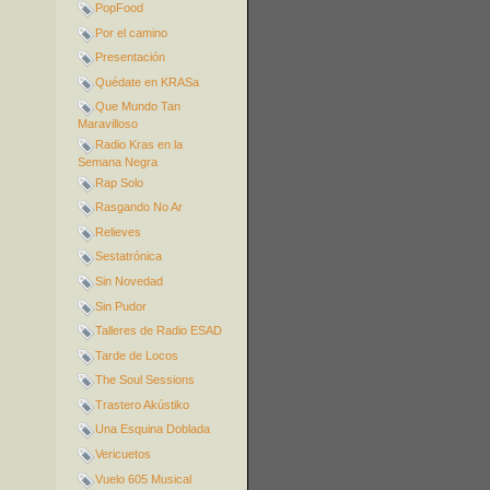
PopFood
Por el camino
Presentación
Quédate en KRASa
Que Mundo Tan
Maravilloso
Radio Kras en la
Semana Negra
Rap Solo
Rasgando No Ar
Relieves
Sestatrónica
Sin Novedad
Sin Pudor
Talleres de Radio ESAD
Tarde de Locos
The Soul Sessions
Trastero Akústiko
Una Esquina Doblada
Vericuetos
Vuelo 605 Musical