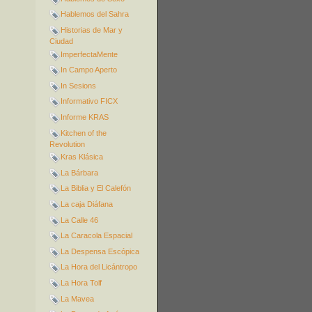
Hablemos del Sahra
Historias de Mar y
Ciudad
ImperfectaMente
In Campo Aperto
In Sesions
Informativo FICX
Informe KRAS
Kitchen of the
Revolution
Kras Klásica
La Bárbara
La Biblia y El Calefón
La caja Diáfana
La Calle 46
La Caracola Espacial
La Despensa Escópica
La Hora del Licántropo
La Hora Tolf
La Mavea