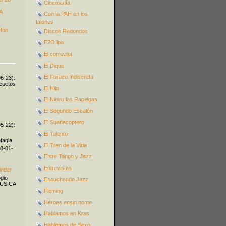
Cinemanía
A
Con la PAH en los
talones
efón
Discos Redondos
E2O lpa
El corrector
El Dique
El Furacu Indiscretu
06-23):
icuetos
El Hilo
El Nieiru las Rapiegas
El Segundo Escalón
El Suañacoptero
05-22):
El Talento
fagia
El Tren de la Vida
08-01-
Entre Tango y Jazz
Entrevistas
inder
odio
Escuchando Jazz
MÚSICA
Fleming
Héroes ensin nome
Hablamos en Kras
Hablemos de Sexo