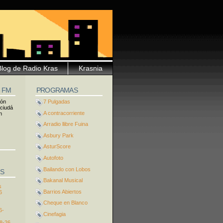
Blog de Radio Kras
Krasnia
5 FM
PROGRAMAS
ión
7 Pulgadas
 ciudá
A contracorriente
n
Arradio llibre Fuina
Asbury Park
AsturScore
Autofoto
Bailando con Lobos
S
Bakanal Musical
s
Barrios Abiertos
6
Cheque en Blanco
6-
Cinefagia
8-26