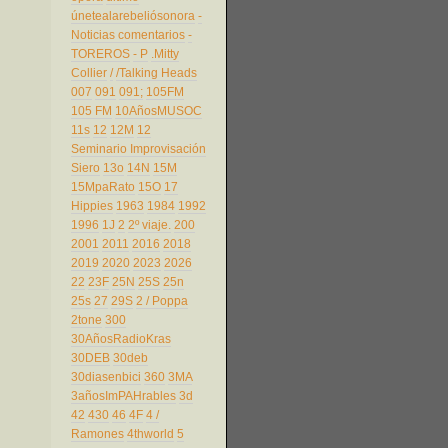
únetealarebeliósonora
-
Noticias comentarios
-
TOREROS
- P
.Mitty
Collier
/
/Talking Heads
007
091
091;
105FM
105 FM
10AñosMUSOC
11s
12
12M
12
Seminario Improvisación
Siero
13o
14N
15M
15MpaRato
15O
17
Hippies
1963
1984
1992
1996
1J
2
2º viaje.
200
2001
2011
2016
2018
2019
2020
2023
2026
22
23F
25N
25S
25n
25s
27
29S
2 / Poppa
2tone
300
30AñosRadioKras
30DEB
30deb
30diasenbici
360
3MA
3añosImPAHrables
3d
42
430
46
4F
4 /
Ramones
4thworld
5