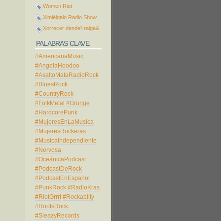
Women Riot
Ximiélgalo Radio Show
Xorrecer dende'l raiga&
PALABRAS CLAVE
#AmericanaMusic
#AngelaHoodoo
#AsaltoMataRadioRock
#BluesRock
#CountryRock
#FolkMetal
#Grunge
#HardcorePunk
#MujeresEnLaMusica
#MujeresRockeras
#MusicaIndependiente
#Nervosa
#OceánicaPodcast
#PodcastDeRock
#PodcastEnEspanol
#PunkRock
#RadioKras
#RiotGrrrl
#Rockabilly
#RootsRock
#SleazyRecords