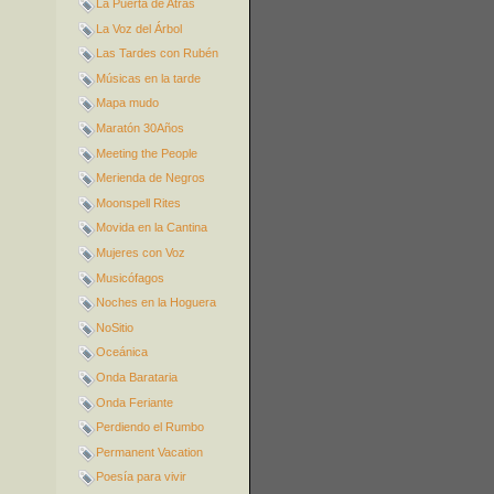
La Puerta de Atrás
La Voz del Árbol
Las Tardes con Rubén
Músicas en la tarde
Mapa mudo
Maratón 30Años
Meeting the People
Merienda de Negros
Moonspell Rites
Movida en la Cantina
Mujeres con Voz
Musicófagos
Noches en la Hoguera
NoSitio
Oceánica
Onda Barataria
Onda Feriante
Perdiendo el Rumbo
Permanent Vacation
Poesía para vivir