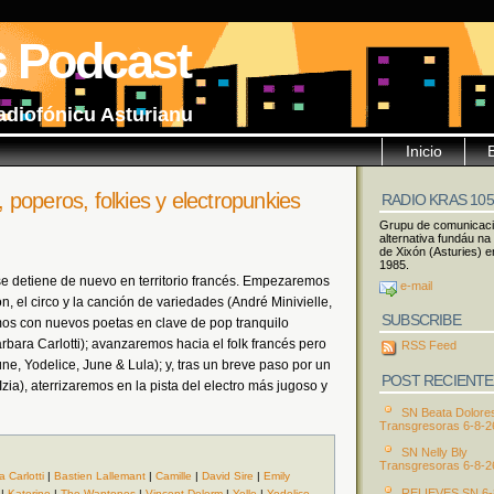
s Podcast
adiofónicu Asturianu
Inicio
poperos, folkies y electropunkies
RADIO KRAS 10
Grupu de comunicac
alternativa fundáu na
de Xixón (Asturies) e
1985.
e detiene de nuevo en territorio francés. Empezaremos
e-mail
eón, el circo y la canción de variedades (André Minivielle,
SUBSCRIBE
mos con nuevos poetas en clave de pop tranquilo
bara Carlotti); avanzaremos hacia el folk francés pero
RSS Feed
, Yodelice, June & Lula); y, tras un breve paso por un
POST RECIENTE
zia), aterrizaremos en la pista del electro más jugoso y
SN Beata Dolore
Transgresoras 6-8-2
SN Nelly Bly
Transgresoras 6-8-2
 Carlotti
|
Bastien Lallemant
|
Camille
|
David Sire
|
Emily
RELIEVES SN 6-
|
Katerine
|
The Wantones
|
Vincent Delerm
|
Yelle
|
Yodelice