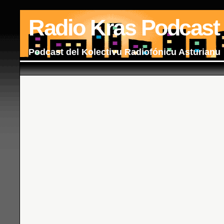
Radio Kras Podcast
Podcast del Kolectivu Radiofónicu Asturianu