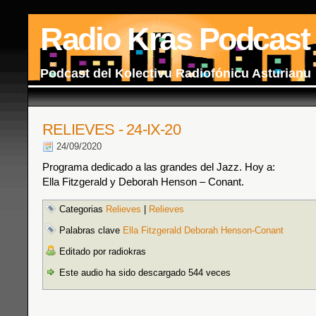
Radio Kras Podcast
Podcast del Kolectivu Radiofónicu Asturianu
RELIEVES - 24-IX-20
24/09/2020
Programa dedicado a las grandes del Jazz. Hoy a:
Ella Fitzgerald y Deborah Henson – Conant.
Categorias
Relieves
|
Relieves
Palabras clave
Ella Fitzgerald Deborah Henson-Conant
Editado por radiokras
Este audio ha sido descargado 544 veces