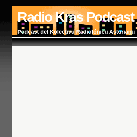
Radio Kras Podcast
Podcast del Kolectivu Radiofónicu Asturianu