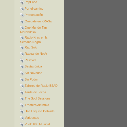
PopFood
Por el camino
Presentación
Quédate en KRASa
Que Mundo Tan
Maravilloso
Radio Kras en la
Semana Negra
Rap Solo
Rasgando No Ar
Relieves
Sestatrónica
Sin Novedad
Sin Pudor
Talleres de Radio ESAD
Tarde de Locos
The Soul Sessions
Trastero Akústiko
Una Esquina Doblada
Vericuetos
Vuelo 605 Musical