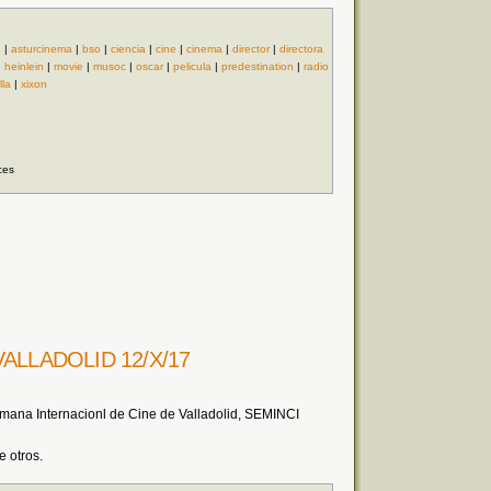
d
|
asturcinema
|
bso
|
ciencia
|
cine
|
cinema
|
director
|
directora
|
heinlein
|
movie
|
musoc
|
oscar
|
pelicula
|
predestination
|
radio
lla
|
xixon
ces
ALLADOLID 12/X/17
mana Internacionl de Cine de Valladolid, SEMINCI
e otros.