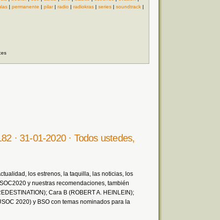
ulas
|
permanente
|
pilar
|
radio
|
radiokras
|
series
|
soundtrack
|
ces
182 · 31-01-2020 · Todos ustedes,
alidad, los estrenos, la taquilla, las noticias, los
MUSOC2020 y nuestras recomendaciones, también
 (PREDESTINATION); Cara B (ROBERT A. HEINLEIN);
 MUSOC 2020) y BSO con temas nominados para la