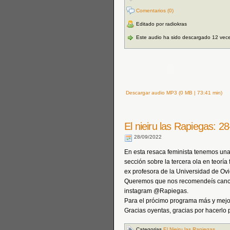
Comentarios (0)
Editado por radiokras
Este audio ha sido descargado 12 vec
Descargar audio MP3 (0 MB | 73:41 min)
El nieiru las Rapiegas: 
28/09/2022
En esta resaca feminista tenemos una
sección sobre la tercera ola en teoría
ex profesora de la Universidad de Ovie
Queremos que nos recomendeís cancio
instagram @Rapiegas.
Para el prócimo programa más y mejo
Gracias oyentas, gracias por hacerlo 
Categorias
El Nieiru las Rapiegas