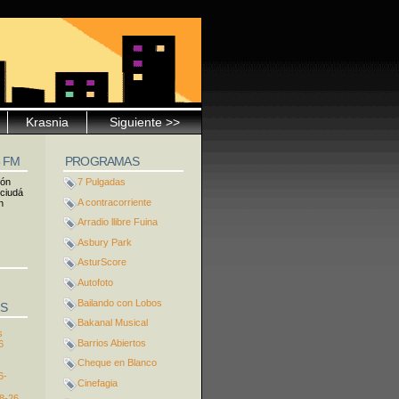
Krasnia
Siguiente >>
5 FM
PROGRAMAS
ión
7 Pulgadas
 ciudá
A contracorriente
n
Arradio llibre Fuina
Asbury Park
AsturScore
Autofoto
Bailando con Lobos
S
Bakanal Musical
s
Barrios Abiertos
6
Cheque en Blanco
6-
Cinefagia
8-26