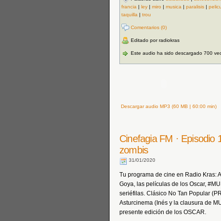
francia
|
ley
|
miro
|
musica
|
paralisis
|
pelic
taquilla
|
trou
Comentarios (0)
Editado por radiokras
Este audio ha sido descargado 700 ve
Descargar audio MP3 (60 MB | 60:00 min)
Cinefagia FM · Episodio 
zombis
31/01/2020
Tu programa de cine en Radio Kras: Actu
Goya, las películas de los Oscar, #
seriéfilas. Clásico No Tan Popular
Asturcinema (Inés y la clausura de
presente edición de los OSCAR.