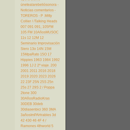
únetealarebeliósonora
-
Noticias comentarios
-
TOREROS
- P
.Mitty
Collier
/
/Talking Heads
007
091
091;
105FM
105 FM
10AñosMUSOC
11s
12
12M
12
Seminario Improvisación
Siero
13o
14N
15M
15MpaRato
15O
17
Hippies
1963
1984
1992
1996
1J
2
2º viaje.
200
2001
2011
2016
2018
2019
2020
2023
2026
22
23F
25N
25S
25n
25s
27
29S
2 / Poppa
2tone
300
30AñosRadioKras
30DEB
30deb
30diasenbici
360
3MA
3añosImPAHrables
3d
42
430
46
4F
4 /
Ramones
4thworld
5