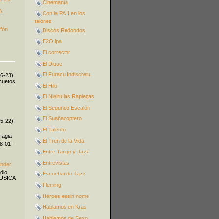
Cinemanía
A
Con la PAH en los
talones
efón
Discos Redondos
E2O lpa
El corrector
El Dique
El Furacu Indiscretu
06-23):
icuetos
El Hilo
El Nieiru las Rapiegas
El Segundo Escalón
El Suañacoptero
05-22):
El Talento
fagia
El Tren de la Vida
08-01-
Entre Tango y Jazz
Entrevistas
inder
odio
Escuchando Jazz
MÚSICA
Fleming
Héroes ensin nome
Hablamos en Kras
Hablemos de Sexo