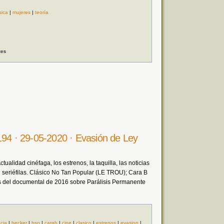
ica
|
mujeres
|
teoría
ces
194 · 29-05-2020 · Evasión de Ley
ualidad cinéfaga, los estrenos, la taquilla, las noticias
seriéfilas. Clásico No Tan Popular (LE TROU); Cara B
 del documental de 2016 sobre Parálisis Permanente
ncia
|
becker
|
bso
|
carab
|
cine
|
clasico
|
estrenos
|
evasion
|