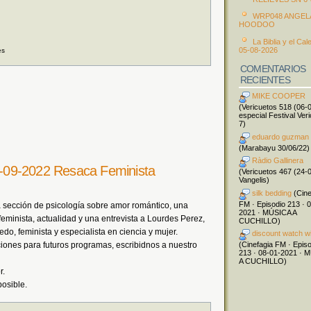
WRP048 ANGEL
HOODOO
La Biblia y el Cal
05-08-2026
es
COMENTARIOS
RECIENTES
MIKE COOPER
(Vericuetos 518 (06-
especial Festival Ver
7)
eduardo guzman
(Marabayu 30/06/22)
Ràdio Gallinera
28-09-2022 Resaca Feminista
(Vericuetos 467 (24-
Vangelis)
silk bedding
(Cine
FM · Episodio 213 · 
 sección de psicología sobre amor romántico, una
2021 · MÚSICA A
 feminista, actualidad y una entrevista a Lourdes Perez,
CUCHILLO)
do, feminista y especialista en ciencia y mujer.
discount watch w
nes para futuros programas, escribidnos a nuestro
(Cinefagia FM · Epis
213 · 08-01-2021 · 
A CUCHILLO)
r.
posible.