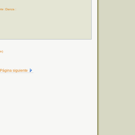
rte :Danza :
n)
Página siguiente