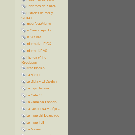
Hablemos del Sahra
Historias de Mar y
Ciudad
ImperfectaMente
In Campo Aperto
In Sesions
Informativo FICX
Informe KRAS
Kitchen of the
Revolution
Kras Klásica
La Bárbara
La Biblia y El Calefón
La caja Diáfana
La Calle 46
La Caracola Espacial
La Despensa Escópica
La Hora del Licántropo
La Hora Tolf
La Mavea