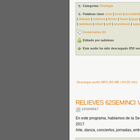
Categorias
Cinefagia
Palabras clave
actor
|
actriz
|
actualida
|
distopia
|
estrenos
|
ficcion
|
futuro
|
goya
|
radiokras
|
robert
|
scifi
|
soundtrack
|
taqui
Comentarios (0)
Editado por radiokras
Este audio ha sido descargado 850 ve
Descargar audio MP3 (60 MB | 60:00 min)
RELIEVES 62SEMINCI V
12/10/2017
En este programa, hablamos de la Se
2017.
Arte, danza, conciertos, jornadas, entr