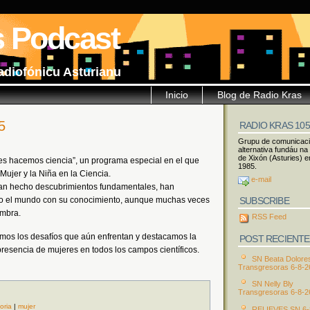
s Podcast
adiofónicu Asturianu
Inicio
Blog de Radio Kras
5
RADIO KRAS 10
Grupu de comunicac
alternativa fundáu na
de Xixón (Asturies) e
es hacemos ciencia”, un programa especial en el que
1985.
Mujer y la Niña en la Ciencia.
e-mail
s han hecho descubrimientos fundamentales, han
SUBSCRIBE
do el mundo con su conocimiento, aunque muchas veces
mbra.
RSS Feed
mos los desafíos que aún enfrentan y destacamos la
POST RECIENTE
resencia de mujeres en todos los campos científicos.
SN Beata Dolore
Transgresoras 6-8-2
SN Nelly Bly
Transgresoras 6-8-2
toria
|
mujer
RELIEVES SN 6-