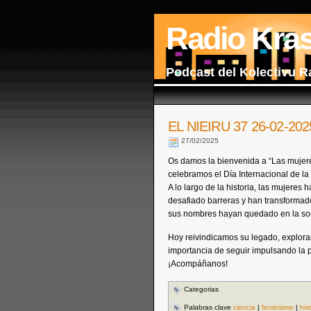
Radio Kra
Podcast del Kolectivu R
EL NIEIRU 37 26-02-202
27/02/2025
Os damos la bienvenida a “Las mujer
celebramos el Día Internacional de la 
A lo largo de la historia, las mujere
desafiado barreras y han transforma
sus nombres hayan quedado en la so
Hoy reivindicamos su legado, explora
importancia de seguir impulsando la p
¡Acompáñanos!
Categorias
Palabras clave
ciencia
|
feminismo
|
his