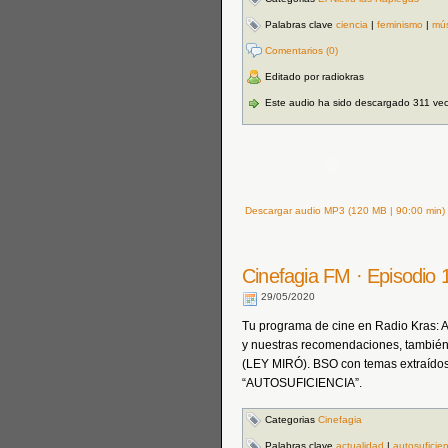
Palabras clave
ciencia
|
feminismo
|
mús
Comentarios (0)
Editado por radiokras
Este audio ha sido descargado 311 ve
Descargar audio MP3 (120 MB | 90:00 min)
Cinefagia FM · Episodio 
29/05/2020
Tu programa de cine en Radio Kras: Act
y nuestras recomendaciones, también 
(LEY MIRÓ). BSO con temas extraídos
“AUTOSUFICIENCIA”.
Categorias
Cinefagia
Palabras clave
actualidad
|
autosuficie