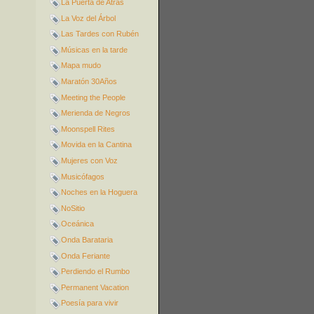
La Puerta de Atrás
La Voz del Árbol
Las Tardes con Rubén
Músicas en la tarde
Mapa mudo
Maratón 30Años
Meeting the People
Merienda de Negros
Moonspell Rites
Movida en la Cantina
Mujeres con Voz
Musicófagos
Noches en la Hoguera
NoSitio
Oceánica
Onda Barataria
Onda Feriante
Perdiendo el Rumbo
Permanent Vacation
Poesía para vivir