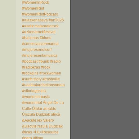
#WomenInRock
#WomenRiot
#WomenRiotPodcast
#alazkenaseva
#arf2026
#asaltomataradiorock
#azkenarockfestival
#ballenas
#blues
#conservacionmarina
#mujeresenelsurf
#mujeresenlamusica
#podcast
#punk
#radio
#radiokras
#rock
#rockgirls
#rockwomen
#surfhistory
#trashville
#unetealarebelionsonora
#vitoriagasteiz
#womeninmusic
#womenriot
Ángel De La
Calle
Ölafur arnalds
Úrszula Dudziak
áfrica
&Aacute;lex Valero
&Uacute;rszula Dudziak
éticas
<H1>Resource
ópera
último