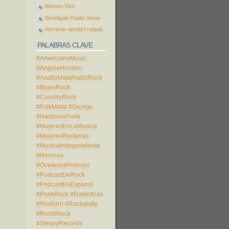
Women Riot
Ximiélgalo Radio Show
Xorrecer dende'l raiga&
PALABRAS CLAVE
#AmericanaMusic
#AngelaHoodoo
#AsaltoMataRadioRock
#BluesRock
#CountryRock
#FolkMetal
#Grunge
#HardcorePunk
#MujeresEnLaMusica
#MujeresRockeras
#MusicaIndependiente
#Nervosa
#OceánicaPodcast
#PodcastDeRock
#PodcastEnEspanol
#PunkRock
#RadioKras
#RiotGrrrl
#Rockabilly
#RootsRock
#SleazyRecords