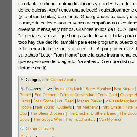
saludable, no tiene contraindicaciones y puedes hacerlo c
donde quieras. Aquí tienes una selección cuidadosamente 
(y también bonitas) canciones. Once grandes bandas y dieci
la mayoría de los casos muy bien acompañados) ejecutan
diversos mensajes y ritmos. Grandes éxitos de I. C. A. int
“especiales rarezas” que han pasado desapercibidas para el
todo hay que decirlo, también para este programa, puesto qu
lista, cerrando la sesión, suena en I. C. A. por primera vez
su trabajo “Letter From Home” pone la parte instrumental d
que espero sea de tu agrado. Ya sabes… Siempre distinto,
distante (de ti).
Categorias
In Campo Aperto
Palabras clave
Úrszula Dudziak
|
Barry Manilow
|
Ben Sidran
|
Purple
|
Eric Carmen
|
Fairport Convention
|
Fools Gold
|
George H
Heron
|
Joss Stone
|
Lou Reed
|
Maceo Parker
|
Melissa Manchest
Hoople
|
Neil Young
|
Outlaws
|
Pat Metheny
|
Patti Smith
|
Pete 
Quo
|
The Blues Brothers
|
The Brecker Brothers Band
|
The Doobi
Doors
|
The Guess Who
|
The Headhunters
|
Van Morrison
Comentarios (0)