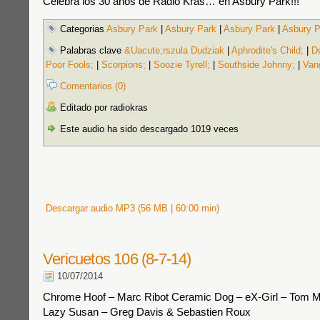
Celebra los 30 años de Radio Kras… en Asbury Park!!!
Categorias
Asbury Park
|
Asbury Park
|
Asbury Park
|
Asbury P
Palabras clave
&Uacute;rszula Dudziak
|
Aphrodite's Child;
|
D
Poor Fools;
|
Scorpions;
|
Soozie Tyrell;
|
Southside Johnny;
|
Vang
Comentarios (0)
Editado por radiokras
Este audio ha sido descargado 1019 veces
Descargar audio MP3 (56 MB | 60:00 min)
Vericuetos 106 (8-7-14)
10/07/2014
Chrome Hoof – Marc Ribot Ceramic Dog – eX-Girl – Tom M
Lazy Susan – Greg Davis & Sebastien Roux