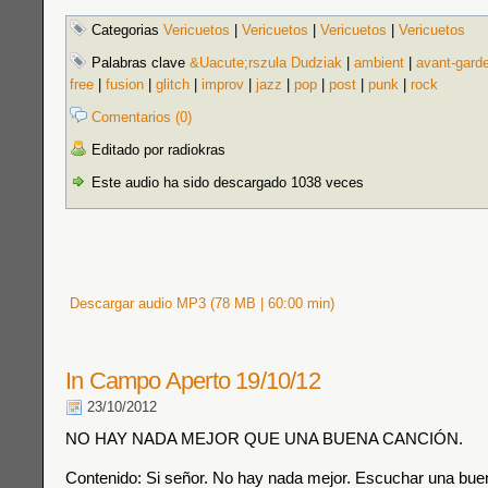
Categorias
Vericuetos
|
Vericuetos
|
Vericuetos
|
Vericuetos
Palabras clave
&Uacute;rszula Dudziak
|
ambient
|
avant-gard
free
|
fusion
|
glitch
|
improv
|
jazz
|
pop
|
post
|
punk
|
rock
Comentarios (0)
Editado por radiokras
Este audio ha sido descargado 1038 veces
Descargar audio MP3 (78 MB | 60:00 min)
In Campo Aperto 19/10/12
23/10/2012
NO HAY NADA MEJOR QUE UNA BUENA CANCIÓN.
Contenido: Si señor. No hay nada mejor. Escuchar una bue