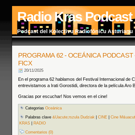
Radio Kras Podcast
Podcast del Kolectivu Radiofónicu Asturianu
PROGRAMA 62 - OCEÁNICA PODCAST 
FICX
20/11/2025
En el programa 62 hablamos del Festival Internacional de C
entrevistamos a Irati Gorostidi, directora de la película Aro B
Gracias por escuchar! Nos vemos en el cine!
Categorias
Oceánica
Palabras clave
&Uacute;rszula Dudziak
|
CINE
|
Cine M&uacut
KRAS
|
RADIO
Comentarios (0)