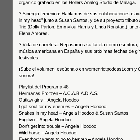
orgánico grabado en los Hollers Analog Studio de Málaga.
? Sinergia femenina: Hablamos de sus colaboraciones cla
in my head” junto a Susan Santos, y de su proyecto tributo a
Trio (Dolly Parton, Emmylou Harris y Linda Ronstadt) junto
Elena Amores.
? Vida de carretera: Repasamos su faceta como escritora, l
música americana en España y sus próximas fechas de gir
festivales.
¡Sube el volumen, escúchalo en womenriotpodcast.com y ún
sonora!
Playlist del Programa 48
Hermanas Froitzen – A.C.A.B.A.D.A.S.
Outlaw girls – Angela Hoodoo
I got soul for my enemies – Angela Hoodoo
Snakes in my head – Angela Hoodoo & Susan Santos
Fugitivo – Angela Hoodoo
Don’t get into trouble – Angela Hoodoo
Wild horse – Angela Hoodoo
Everybody wants to go to heaven – Angela Hoodoo