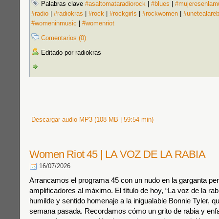
Palabras clave
#asaltomataradiorock
|
#blues
|
#mujeresenlam
#radio
|
#radiokras
|
#rock
|
#rockgirls
|
#rockwomen
|
#unetealare
#womeninmusic
|
#womenriot
Comentarios (0)
Editado por radiokras
Descargar audio MP3 (108 MB | 59:54 min)
Women Riot 45 | LA VOZ DE LA RABIA
16/07/2026
Arrancamos el programa 45 con un nudo en la garganta per
amplificadores al máximo. El título de hoy, “La voz de la rab
humilde y sentido homenaje a la inigualable Bonnie Tyler, qu
semana pasada. Recordamos cómo un grito de rabia y enf