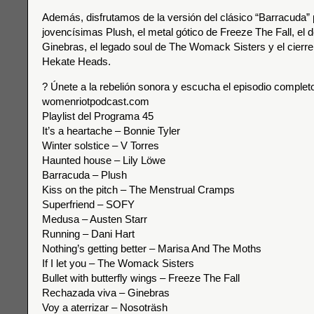
Además, disfrutamos de la versión del clásico “Barracuda” 
jovencísimas Plush, el metal gótico de Freeze The Fall, el 
Ginebras, el legado soul de The Womack Sisters y el cierre 
Hekate Heads.
? Únete a la rebelión sonora y escucha el episodio complet
womenriotpodcast.com
Playlist del Programa 45
It’s a heartache – Bonnie Tyler
Winter solstice – V Torres
Haunted house – Lily Löwe
Barracuda – Plush
Kiss on the pitch – The Menstrual Cramps
Superfriend – SOFY
Medusa – Austen Starr
Running – Dani Hart
Nothing’s getting better – Marisa And The Moths
If I let you – The Womack Sisters
Bullet with butterfly wings – Freeze The Fall
Rechazada viva – Ginebras
Voy a aterrizar – Nosoträsh