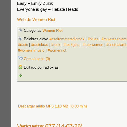
Easy – Emily Zuzik
Everyone is gay – Hekate Heads
Web de Women Riot
Categorias
Women Riot
Palabras clave
#asaltomataradiorock
|
#blues
|
#mujeresenlam
#radio
|
#radiokras
|
#rock
|
#rockgirls
|
#rockwomen
|
#unetealare
#womeninmusic
|
#womenriot
Comentarios (0)
Editado por radiokras
Descargar audio MP3 (110 MB | 0:00 min)
Vericuetos 677 (14-07-26)