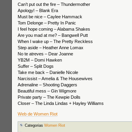
Can’t put out the fire – Thundermother
Apology! – Blank Era
Must be nice – Caylee Hammack
Tom Delonge – Pretty In Panic
I feel hope coming – Alabama Shakes
Are you mad at me? – Bangwell Putt
When I wake up – The Pretty Reckless
Step aside – Heather Anne Lomax
No te atreves – Dear Joanne
YB2M – Domi Hawken
Suffer – Split Dogs
Take me back – Danielle Nicole
Narcissist – Amelia & The Housewives
Adrenaline – Shooting Daggers
Beautiful mess – Gin Wigmore
Private party – The Kewpie Dolls
Closer – The Linda Lindas + Hayley Williams
Web de Women Riot
Categorias
Women Riot