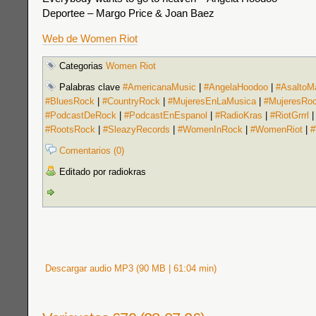
Deportee – Margo Price & Joan Baez
Web de Women Riot
Categorias
Women Riot
Palabras clave
#AmericanaMusic
|
#AngelaHoodoo
|
#AsaltoM
#BluesRock
|
#CountryRock
|
#MujeresEnLaMusica
|
#MujeresRo
#PodcastDeRock
|
#PodcastEnEspanol
|
#RadioKras
|
#RiotGrrrl
#RootsRock
|
#SleazyRecords
|
#WomenInRock
|
#WomenRiot
|
#
Comentarios (0)
Editado por radiokras
Descargar audio MP3 (90 MB | 61:04 min)