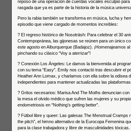
reposo de una operación de cuerdas vocales esculpió para
rasgada que ya es parte de la historia de la música universa
Pero la rabia también se transforma en música, lucha y h
episodio que viene cargado de momentos increíbles:
? El regreso histórico de Nosoträsh: Para celebrar el 30 aniv
Contempopránea, las gijonesas se reúnen para un único co
este agosto en Alburquerque (Badajoz). ¡Homenajeamos al
pinchando su clásico “Voy a aterrizar”!
? Conexión Los Ángeles: Le damos la bienvenida al progra
con su tema “Easy”. Emily nos contactó tras descubrir el p
Heather Ann Lomax, y charlamos con ella sobre la odisea 
independientes para mantener actualizadas las plataformas
? Gritos necesarios: Marisa And The Moths denuncian con
la mesa el olvido médico que sufren las mujeres y su propia
endometriosis en “Nothing’s getting better”.
? Fútbol libre y queer: Las galesas The Menstrual Cramps n
the pitch”, el himno alternativo de la Eurocopa Femenina que
para la clase trabajadora y libre de masculinidades tóxicas.