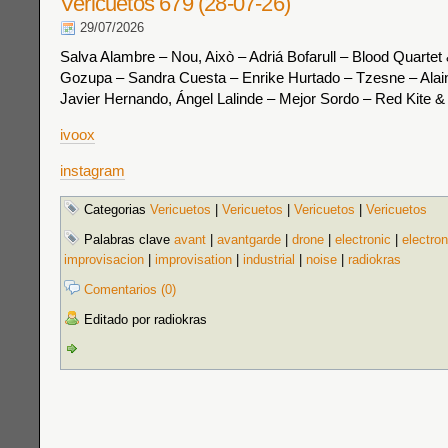
Vericuetos 679 (28-07-26)
29/07/2026
Salva Alambre – Nou, Això – Adriá Bofarull – Blood Quarte
Gozupa – Sandra Cuesta – Enrike Hurtado – Tzesne – Alai
Javier Hernando, Ángel Lalinde – Mejor Sordo – Red Kite 
ivoox
instagram
Categorias
Vericuetos
|
Vericuetos
|
Vericuetos
|
Vericuetos
Palabras clave
avant
|
avantgarde
|
drone
|
electronic
|
electron
improvisacion
|
improvisation
|
industrial
|
noise
|
radiokras
Comentarios (0)
Editado por radiokras