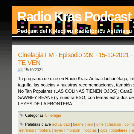
Radio Kras Podcast
Podcast del Kolectivu Radiofónicu Asturianu
Cinefagia FM · Episodio 239 · 15-10-202
TE VEN
15/10/2021
Tu programa de cine en Radio Kras: Actualidad cinéfaga, los
taquilla, las noticias y nuestras recomendaciones, también s
No Tan Populares (LAS COLINAS TIENEN OJOS); Cara
SAWNEY BEANE) y nuestra BSO, con temas extraídos de l
LEYES DE LA FRONTERA.
Categorias
Cinefagia
Palabras clave
actualidad
|
beane
|
bso
|
cine
|
clasicos
|
colin
estrenos
|
frontera
|
leyes
|
monzon
|
noticias
|
ojos
|
populares
|
r