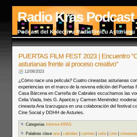
Radio Kras Podcast
Podcast del Kolectivu Radiofónicu Asturianu
PUERTAS FILM FEST 2023 | Encuentro "C
asturianas frente al proceso creativo"
12/08/2023
¿Cómo nace una película? Cuatro cineastas asturianas co
experiencias en el marco de la novena edición del Puertas 
Casa Bárcena en Carreña de Cabrales escuchamos las voc
Celia Viada, Inés G. Aparicio y Carmen Menéndez moderad
cineasta Ana Izarzugaza en una colaboración del festival c
Cine Social y DDHH de Asturies.
Categorias
Informe KRAS
Palabras clave
ana
|
cabrales
|
carmen
|
celia
|
cine
|
cineasta