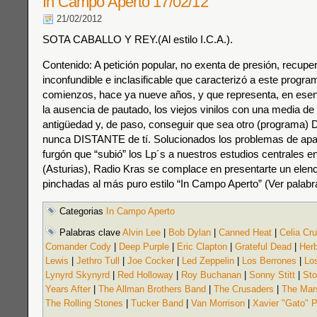
In Campo Aperto 17/02/12
21/02/2012
SOTA CABALLO Y REY.(Al estilo I.C.A.).
Contenido: A petición popular, no exenta de presión, recupe
inconfundible e inclasificable que caracterizó a este progr
comienzos, hace ya nueve años, y que representa, en esenci
la ausencia de pautado, los viejos vinilos con una media de 
antigüedad y, de paso, conseguir que sea otro (programa)
nunca DISTANTE de tí. Solucionados los problemas de apa
furgón que “subió” los Lp´s a nuestros estudios centrales en
(Asturias), Radio Kras se complace en presentarte un elen
pinchadas al más puro estilo “In Campo Aperto” (Ver palabr
Categorias
In Campo Aperto
Palabras clave
Alvin Lee
|
Bob Dylan
|
Canned Heat
|
Celia Cr
Comander Cody
|
Deep Purple
|
Eric Clapton
|
Grateful Dead
|
Her
Lewis
|
Jethro Tull
|
Joe Cocker
|
Led Zeppelin
|
Los Berrones
|
Lo
Lynyrd Skynyrd
|
Red Holloway
|
Roy Buchanan
|
Sonny Stitt
|
Sto
Years After
|
The Allman Brothers Band
|
The Crusaders
|
The Mars
The Rolling Stones
|
Tucker Band
|
Van Morrison
|
Xavier "Gato" 