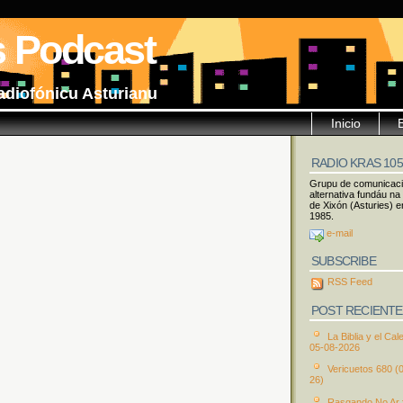
s Podcast
adiofónicu Asturianu
Inicio
RADIO KRAS 10
Grupu de comunicac
alternativa fundáu na
de Xixón (Asturies) e
1985.
e-mail
SUBSCRIBE
RSS Feed
POST RECIENTE
La Biblia y el Cal
05-08-2026
Vericuetos 680 (
26)
Rasgando No Ar