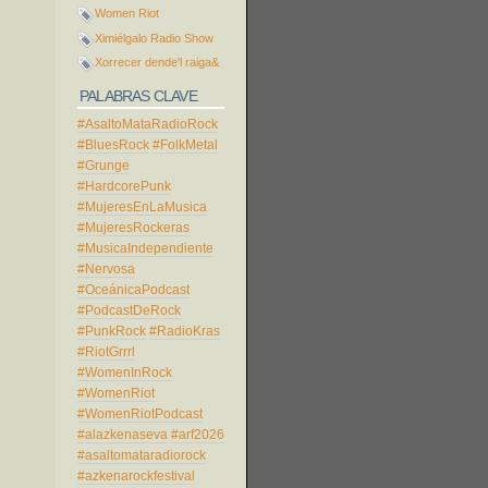
Women Riot
Ximiélgalo Radio Show
Xorrecer dende'l raiga&
PALABRAS CLAVE
#AsaltoMataRadioRock
#BluesRock
#FolkMetal
#Grunge
#HardcorePunk
#MujeresEnLaMusica
#MujeresRockeras
#MusicaIndependiente
#Nervosa
#OceánicaPodcast
#PodcastDeRock
#PunkRock
#RadioKras
#RiotGrrrl
#WomenInRock
#WomenRiot
#WomenRiotPodcast
#alazkenaseva
#arf2026
#asaltomataradiorock
#azkenarockfestival