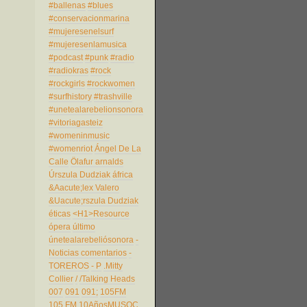
#ballenas
#blues
#conservacionmarina
#mujeresenelsurf
#mujeresenlamusica
#podcast
#punk
#radio
#radiokras
#rock
#rockgirls
#rockwomen
#surfhistory
#trashville
#unetealarebelionsonora
#vitoriagasteiz
#womeninmusic
#womenriot
Ángel De La
Calle
Ölafur arnalds
Úrszula Dudziak
áfrica
&Aacute;lex Valero
&Uacute;rszula Dudziak
éticas
<H1>Resource
ópera
último
únetealarebeliósonora
-
Noticias comentarios
-
TOREROS
- P
.Mitty
Collier
/
/Talking Heads
007
091
091;
105FM
105 FM
10AñosMUSOC