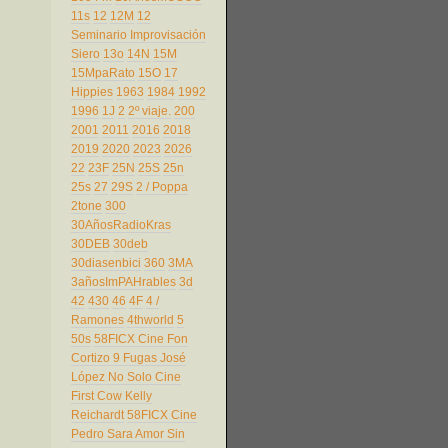
11s
12
12M
12
Seminario Improvisación
Siero
13o
14N
15M
15MpaRato
15O
17
Hippies
1963
1984
1992
1996
1J
2
2º viaje.
200
2001
2011
2016
2018
2019
2020
2023
2026
22
23F
25N
25S
25n
25s
27
29S
2 / Poppa
2tone
300
30AñosRadioKras
30DEB
30deb
30diasenbici
360
3MA
3añosImPAHrables
3d
42
430
46
4F
4 /
Ramones
4thworld
5
50s
58FICX Cine Fon
Cortizo 9 Fugas José
López No Solo Cine
First Cow Kelly
Reichardt
58FICX Cine
Pedro Sara Amor Sin