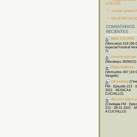
(27/07/26)
movida cantina 2
RELIEVES SN 30
COMENTARIOS
RECIENTES
MIKE COOPER
(Vericuetos 518 (06-
especial Festival Ver
7)
eduardo guzman
(Marabayu 30/06/22)
Ràdio Gallinera
(Vericuetos 467 (24-
Vangelis)
silk bedding
(Cine
FM · Episodio 213 · 
2021 · MÚSICA A
CUCHILLO)
discount watch w
(Cinefagia FM · Epis
213 · 08-01-2021 · 
A CUCHILLO)