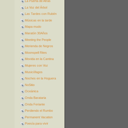
La Puerta de Atrás
La Voz del Árbol
Las Tardes con Rubén
Músicas en la tarde
Mapa mudo
Maratón 30Años
Meeting the People
Merienda de Negros
Moonspell Rites
Movida en la Cantina
Mujeres con Voz
Musicófagos
Noches en la Hoguera
NoSitio
Oceánica
Onda Barataria
Onda Feriante
Perdiendo el Rumbo
Permanent Vacation
Poesía para vivir