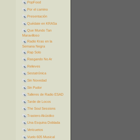
PopFood
Por el camino
Presentación
Quédate en KRASa
Que Mundo Tan
Maravilloso
Radio Kras en la
Semana Negra
Rap Solo
Rasgando No Ar
Relieves
Sestatrónica
Sin Novedad
Sin Pudor
Talleres de Radio ESAD
Tarde de Locos
The Soul Sessions
Trastero Akústiko
Una Esquina Doblada
Vericuetos
Vuelo 605 Musical