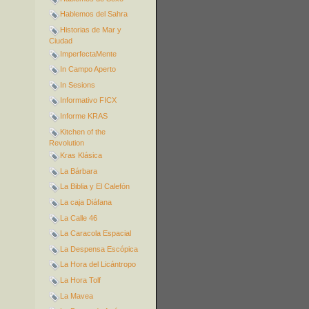
Hablemos del Sahra
Historias de Mar y
Ciudad
ImperfectaMente
In Campo Aperto
In Sesions
Informativo FICX
Informe KRAS
Kitchen of the
Revolution
Kras Klásica
La Bárbara
La Biblia y El Calefón
La caja Diáfana
La Calle 46
La Caracola Espacial
La Despensa Escópica
La Hora del Licántropo
La Hora Tolf
La Mavea