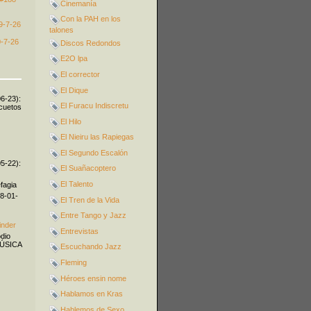
Cinemanía
Con la PAH en los
9-7-26
talones
-7-26
Discos Redondos
E2O lpa
El corrector
El Dique
06-23):
El Furacu Indiscretu
icuetos
El Hilo
El Nieiru las Rapiegas
El Segundo Escalón
05-22):
El Suañacoptero
El Talento
fagia
08-01-
El Tren de la Vida
Entre Tango y Jazz
inder
Entrevistas
odio
MÚSICA
Escuchando Jazz
Fleming
Héroes ensin nome
Hablamos en Kras
Hablemos de Sexo