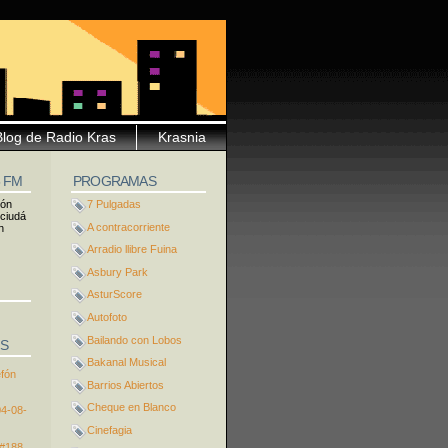
Blog de Radio Kras
Krasnia
5 FM
PROGRAMAS
ión
7 Pulgadas
 ciudá
A contracorriente
n
Arradio llibre Fuina
Asbury Park
AsturScore
Autofoto
Bailando con Lobos
S
Bakanal Musical
efón
Barrios Abiertos
Cheque en Blanco
04-08-
Cinefagia
 #188