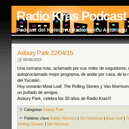
Radio Kras Podcast
Podcast del Kolectivu Radiofónicu Asturianu
Asbury Park 22/04/15
05/06/2015
Una semana más, aclamado por sus miles de seguidores, r
autoproclamado mejor programa, de andar por casa, de la r
del Yucatán.
Hoy sonarán Meat Loaf, The Rolling Stones y Van Morris
un puñado de amigos.
Asbury Park, celebra los 30 años de Radio Kras!!!
Categorias
Asbury Park
Palabras clave
Bobby Womack
|
Jim Steinman
|
Meat Loaf
|
T
Rolling Stones;
|
Van Morrison