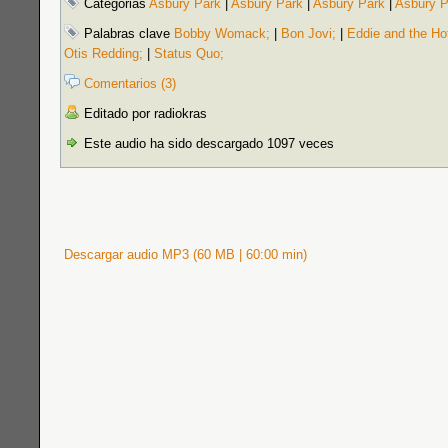
Categorias
Asbury Park
|
Asbury Park
|
Asbury Park
|
Asbury P
Palabras clave
Bobby Womack;
|
Bon Jovi;
|
Eddie and the Ho
Otis Redding;
|
Status Quo;
Comentarios (3)
Editado por radiokras
Este audio ha sido descargado 1097 veces
Descargar audio MP3 (60 MB | 60:00 min)