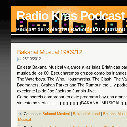
Radio Kras Podcast
Podcast del Kolectivu Radiofónicu Asturianu
Bakanal Musical 19/09/12
25/10/2012
En esta Bakanal Musical viajamos a las Islas Británicas par
musica de los 80. Escucharemos grupos como los irlandese
The Waterboys, The Who, Housmartins, The Clash, The Vap
Badmaners, Grahan Parker and The Rumour, etc… y podre
excelente Lp de Joe Jackson Jumpin Jive.
Como podréis comprobar en este programa hay una gran v
sin esto no sería…...... ¡¡¡¡¡¡¡¡¡¡¡¡¡¡¡BAKANAL MUSICAL¡¡¡¡¡¡
Categorias
Bakanal Musical
|
Bakanal Musical
|
Bakanal Music
Musical