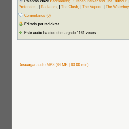
Palabras clave
Badmaners;
|
Grahan Parker and The Rumour
Pretenders;
|
Radiators;
|
The Clash;
|
The Vapors;
|
The Waterboy
Comentarios (0)
Editado por radiokras
Este audio ha sido descargado 1161 veces
Descargar audio MP3 (84 MB | 60:00 min)