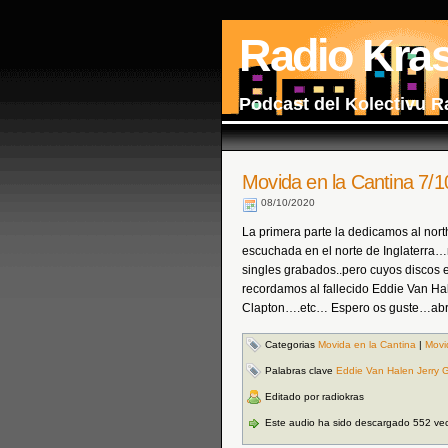
Radio Kra
Podcast del Kolectivu R
Movida en la Cantina 7/1
08/10/2020
La primera parte la dedicamos al nor
escuchada en el norte de Inglaterra…
singles grabados..pero cuyos discos
recordamos al fallecido Eddie Van Ha
Clapton….etc… Espero os guste…abr
Categorias
Movida en la Cantina
|
Movi
Palabras clave
Eddie Van Halen Jerry 
Editado por radiokras
Este audio ha sido descargado 552 ve