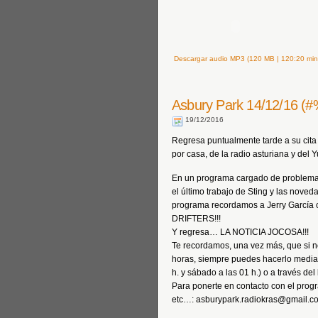
Descargar audio MP3 (120 MB | 120:20 min
Asbury Park 14/12/16 (#
19/12/2016
Regresa puntualmente tarde a su cit
por casa, de la radio asturiana y del 
En un programa cargado de problemas
el último trabajo de Sting y las nove
programa recordamos a Jerry García
DRIFTERS!!!
Y regresa… LA NOTICIA JOCOSA!!!
Te recordamos, una vez más, que si n
horas, siempre puedes hacerlo median
h. y sábado a las 01 h.) o a través de
Para ponerte en contacto con el prog
etc…: asburypark.radiokras@gmail.c