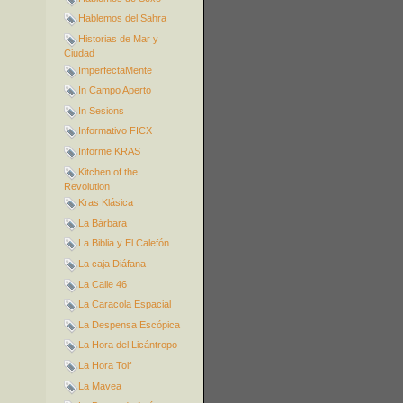
Hablemos del Sahra
Historias de Mar y
Ciudad
ImperfectaMente
In Campo Aperto
In Sesions
Informativo FICX
Informe KRAS
Kitchen of the
Revolution
Kras Klásica
La Bárbara
La Biblia y El Calefón
La caja Diáfana
La Calle 46
La Caracola Espacial
La Despensa Escópica
La Hora del Licántropo
La Hora Tolf
La Mavea