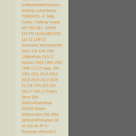
únetealarebeliósonora
-
Noticias comentarios
-
TOREROS
- P
.Mitty
Collier
/
/Talking Heads
007
091
091;
105FM
105 FM
10AñosMUSOC
11s
12
12M
12
Seminario Improvisación
Siero
13o
14N
15M
15MpaRato
15O
17
Hippies
1963
1984
1992
1996
1J
2
2º viaje.
200
2001
2011
2016
2018
2019
2020
2023
2026
22
23F
25N
25S
25n
25s
27
29S
2 / Poppa
2tone
300
30AñosRadioKras
30DEB
30deb
30diasenbici
360
3MA
3añosImPAHrables
3d
42
430
46
4F
4 /
Ramones
4thworld
5