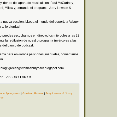
y, dentro del apartado musical son: Paul McCartney,
i, Milow y, cerrando el programa, Jerry Lawson &
a nueva sección. LLega el mundo del deporte a Asbury
e lo pierdas!
o puedes escucharnos en directo, los miércoles a las 22
te la redifusión de nuestro programa (miércoles a las
és del banco de podcast.
rama para enviarnos peticiones, maquetas, comentarios
om
 blog: greetingsfromasburypark.blogspot.com
a por… ASBURY PARK!!!
ruce Springsteen
|
Graziano Romani
|
Jerry Lawson & Jimmy
ney