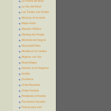
La Puerta de Atrás
La Voz del Árbol
Las Tardes con Rubén
Músicas en la tarde
Mapa mudo
Maratón 30Años
Meeting the People
Merienda de Negros
Moonspell Rites
Movida en la Cantina
Mujeres con Voz
Musicófagos
Noches en la Hoguera
NoSitio
Oceánica
Onda Barataria
Onda Feriante
Perdiendo el Rumbo
Permanent Vacation
Poesía para vivir