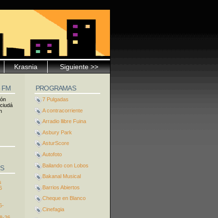
Krasnia
Siguiente >>
5 FM
PROGRAMAS
ión
7 Pulgadas
 ciudá
A contracorriente
n
Arradio llibre Fuina
Asbury Park
AsturScore
Autofoto
Bailando con Lobos
S
Bakanal Musical
s
Barrios Abiertos
6
Cheque en Blanco
6-
Cinefagia
8-26