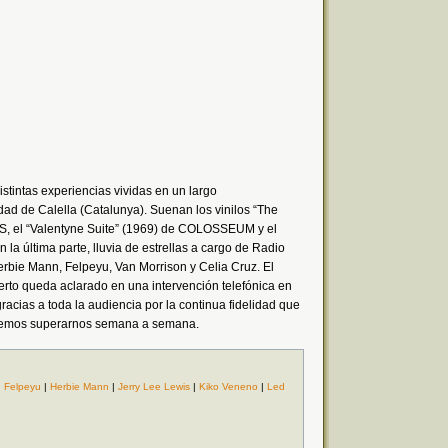
istintas experiencias vividas en un largo
dad de Calella (Catalunya). Suenan los vinilos “The
, el “Valentyne Suite” (1969) de COLOSSEUM y el
a última parte, lluvia de estrellas a cargo de Radio
erbie Mann, Felpeyu, Van Morrison y Celia Cruz. El
erto queda aclarado en una intervención telefónica en
racias a toda la audiencia por la continua fidelidad que
taremos superarnos semana a semana.
|
Felpeyu
|
Herbie Mann
|
Jerry Lee Lewis
|
Kiko Veneno
|
Led