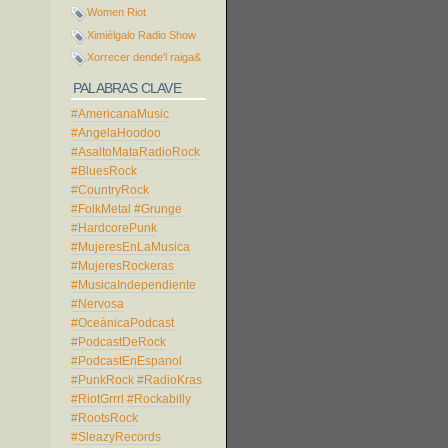
Women Riot
Ximiélgalo Radio Show
Xorrecer dende'l raiga&
PALABRAS CLAVE
#AmericanaMusic
#AngelaHoodoo
#AsaltoMataRadioRock
#BluesRock
#CountryRock
#FolkMetal
#Grunge
#HardcorePunk
#MujeresEnLaMusica
#MujeresRockeras
#MusicaIndependiente
#Nervosa
#OceánicaPodcast
#PodcastDeRock
#PodcastEnEspanol
#PunkRock
#RadioKras
#RiotGrrrl
#Rockabilly
#RootsRock
#SleazyRecords