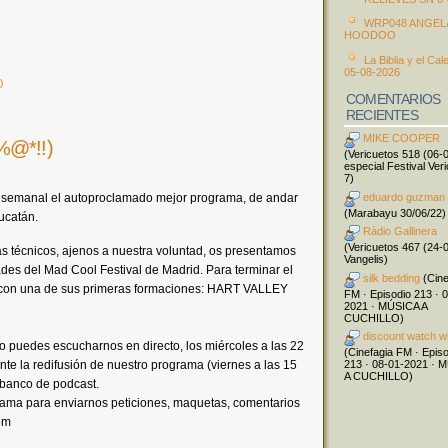
WRP048 ANGEL
HOODOO
La Biblia y el Cal
05-08-2026
)
COMENTARIOS
RECIENTES
MIKE COOPER
%@*!!)
(Vericuetos 518 (06-
especial Festival Ver
7)
eduardo guzman
a semanal el autoproclamado mejor programa, de andar
(Marabayu 30/06/22)
Yucatán.
Ràdio Gallinera
(Vericuetos 467 (24-
 técnicos, ajenos a nuestra voluntad, os presentamos
Vangelis)
dades del Mad Cool Festival de Madrid. Para terminar el
silk bedding
(Cine
 con una de sus primeras formaciones: HART VALLEY
FM · Episodio 213 · 
2021 · MÚSICA A
CUCHILLO)
discount watch w
o puedes escucharnos en directo, los miércoles a las 22
(Cinefagia FM · Epis
te la redifusión de nuestro programa (viernes a las 15
213 · 08-01-2021 · 
A CUCHILLO)
l banco de podcast.
rama para enviarnos peticiones, maquetas, comentarios
om