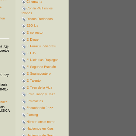
Cinemanía
A
Con la PAH en los
talones
efón
Discos Redondos
E2O lpa
El corrector
El Dique
El Furacu Indiscretu
06-23):
icuetos
El Hilo
El Nieiru las Rapiegas
El Segundo Escalón
El Suañacoptero
05-22):
El Talento
fagia
El Tren de la Vida
08-01-
Entre Tango y Jazz
Entrevistas
inder
odio
Escuchando Jazz
MÚSICA
Fleming
Héroes ensin nome
Hablamos en Kras
Hablemos de Sexo