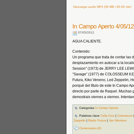
Descargar audio MP3 (56 MB | 60:00 min)
In Campo Aperto 4/05/12
07/05/2012
AGUA CALIENTE.
Contenido:
Un programa que trata de contar las d
desplazamiento en autocar a la locali
Session” (1973) de JERRY LEE LEWIS
“Savage” (1977) de COLOSSEUM II.En l
Futura, Kiko Veneno, Led Zeppelin, H
porqué del título de este In Campo Ap
directo por parte de Raquel. Muchas g
demostrais viernes a viernes. Inten
Categorias
In Campo Aperto
Palabras clave
Celia Cruz
|
Colosseum
Zeppelin
|
Radio Futura
|
Van Morrison
Comentarios (0)