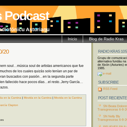
s Podcast
adiofónicu Asturianu
Inicio
Blog de Radio Kras
0/20
RADIO KRAS 10
Grupu de comunicac
alternativa fundáu na
de Xixón (Asturies) e
thern soul…música soul de artistas americanos que fue
1985.
muchos de los cuales quizás solo tenían un par de
e-mail
 eran buscados con pasión…en la segunda parte
SUBSCRIBE
len fallecido hace pocos días…el resto..Jerry García…
azos.
RSS Feed
POST RECIENTE
da en la Cantina
|
Movida en la Cantina
|
Movida en la Cantina
García Clapton
SN Beata Dolore
Transgresoras 6-8-2
SN Nelly Bly
Transgresoras 6-8-2
ces
RELIEVES SN 6-