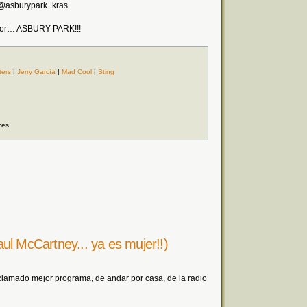
: @asburypark_kras
a por… ASBURY PARK!!!
ters
|
Jerry García
|
Mad Cool
|
Sting
ces
ul McCartney... ya es mujer!!)
amado mejor programa, de andar por casa, de la radio