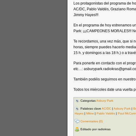
Los protagonistas del programa de ho
AC/DC, Pablo Valdés, Graziano Roman
Jimmy Hayes!!!
En el programa de hoy estrenamos un
Park: ¡¡¡CAMPEONES MORALES!!! No t
Te recordamos, una vez más, que si n
horas, siempre puedes hacerlo median
15 h. y domingos a las 18 h.) o a trav
Para ponerte en contacto con el prog
etc…: asburypark.radiokras@gmail.c
También podéis seguirnos en nuestro
Todos los miércoles date una vuelt
Categorias
Asbury Park
Palabras clave
AC/DC
|
Asbury Park
|
B
Hayes
|
Milow
|
Pablo Valdés
|
Paul McCart
Comentarios (0)
Editado por radiokras