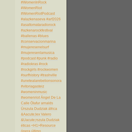
#WomenInRock
#WomenRiot
#WomenRiotPodcast
#alazkenaseva
#arf2026
#asaltomataradiorock
#azkenarockfestival
#ballenas
#blues
#conservacionmarina
#mujeresenelsurf
#mujeresenlamusica
#podcast
#punk
#radio
#radiokras
#rock
#rockgirls
#rockwomen
#surfhistory
#trashville
#unetealarebelionsonora
#vitoriagasteiz
#womeninmusic
#womenriot
Ángel De La
Calle
Ölafur arnalds
Úrszula Dudziak
áfrica
&Aacute;lex Valero
&Uacute;rszula Dudziak
éticas
<H1>Resource
ópera
último