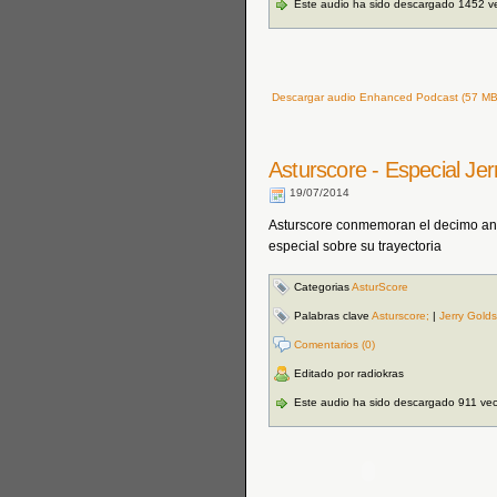
Este audio ha sido descargado 1452 v
Descargar audio Enhanced Podcast (57 MB 
Asturscore - Especial Je
19/07/2014
Asturscore conmemoran el decimo aniv
especial sobre su trayectoria
Categorias
AsturScore
Palabras clave
Asturscore;
|
Jerry Gold
Comentarios (0)
Editado por radiokras
Este audio ha sido descargado 911 ve