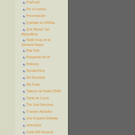
PopFood
Por el camino
Presentación
Quédate en KRASa
Que Mundo Tan
Maravilloso
Radio Kras en la
Semana Negra
Rap Solo
Rasgando No Ar
Relieves
Sestatrónica
Sin Novedad
Sin Pudor
Talleres de Radio ESAD
Tarde de Locos
The Soul Sessions
Trastero Akústiko
Una Esquina Doblada
Vericuetos
Vuelo 605 Musical