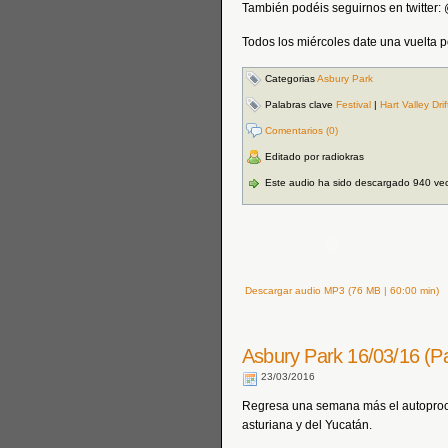
También podéis seguirnos en twitter
Todos los miércoles date una vuelt
Categorias
Asbury Park
Palabras clave
Festival
|
Hart Valley Drif
Comentarios (0)
Editado por radiokras
Este audio ha sido descargado 940 ve
Descargar audio MP3 (76 MB | 60:00 min)
Asbury Park 16/03/16 (Pa
23/03/2016
Regresa una semana más el autoprocl
asturiana y del Yucatán.