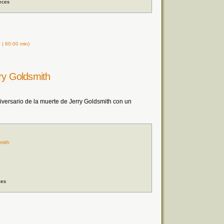
eces
| 60:00 min)
rry Goldsmith
ersario de la muerte de Jerry Goldsmith con un
smith
ces