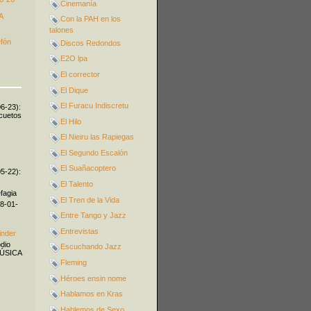
Cinemanía
A
Con la PAH en los
talones
efón
Discos Redondos
E2O lpa
El corrector
El Dique
El Furacu Indiscretu
06-23):
icuetos
El Hilo
El Nieiru las Rapiegas
El Segundo Escalón
El Suañacoptero
05-22):
El Talento
fagia
El Tren de la Vida
08-01-
Entre Tango y Jazz
Entrevistas
inder
odio
Escuchando Jazz
MÚSICA
Fleming
Héroes ensin nome
Hablamos en Kras
Hablemos de Sexo