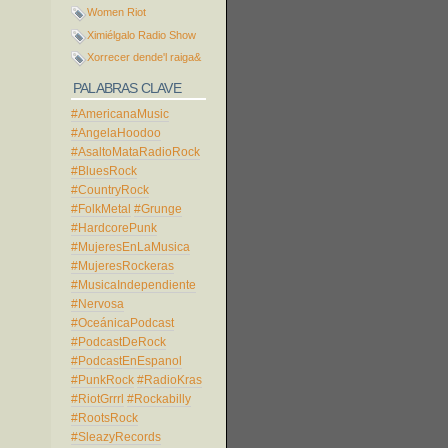
Women Riot
Ximiélgalo Radio Show
Xorrecer dende'l raiga&
PALABRAS CLAVE
#AmericanaMusic
#AngelaHoodoo
#AsaltoMataRadioRock
#BluesRock
#CountryRock
#FolkMetal
#Grunge
#HardcorePunk
#MujeresEnLaMusica
#MujeresRockeras
#MusicaIndependiente
#Nervosa
#OceánicaPodcast
#PodcastDeRock
#PodcastEnEspanol
#PunkRock
#RadioKras
#RiotGrrrl
#Rockabilly
#RootsRock
#SleazyRecords