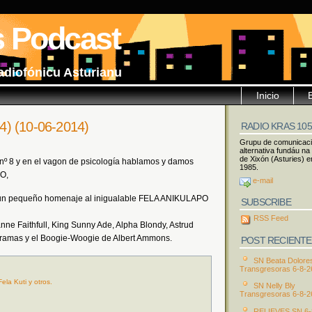
s Podcast
adiofónicu Asturianu
Inicio
 54) (10-06-2014)
RADIO KRAS 10
Grupu de comunicac
alternativa fundáu na
de Xixón (Asturies) e
 nº 8 y en el vagon de psicología hablamos y damos
1985.
O,
e-mail
 un pequeño homenaje al inigualable FELA ANIKULAPO
SUBSCRIBE
RSS Feed
ne Faithfull, King Sunny Ade, Alpha Blondy, Astrud
 Oramas y el Boogie-Woogie de Albert Ammons.
POST RECIENTE
SN Beata Dolore
Transgresoras 6-8-2
ela Kuti y otros.
SN Nelly Bly
Transgresoras 6-8-2
RELIEVES SN 6-