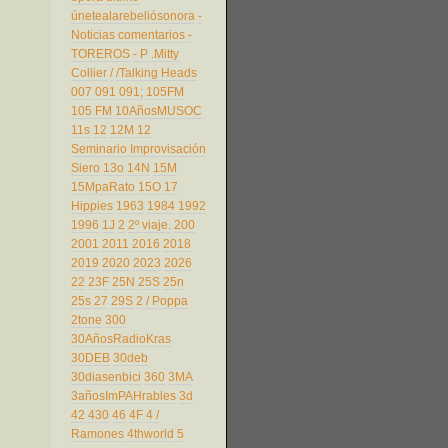
únetealarebeliósonora
-
Noticias comentarios
-
TOREROS
- P
.Mitty
Collier
/
/Talking Heads
007
091
091;
105FM
105 FM
10AñosMUSOC
11s
12
12M
12
Seminario Improvisación
Siero
13o
14N
15M
15MpaRato
15O
17
Hippies
1963
1984
1992
1996
1J
2
2º viaje.
200
2001
2011
2016
2018
2019
2020
2023
2026
22
23F
25N
25S
25n
25s
27
29S
2 / Poppa
2tone
300
30AñosRadioKras
30DEB
30deb
30diasenbici
360
3MA
3añosImPAHrables
3d
42
430
46
4F
4 /
Ramones
4thworld
5