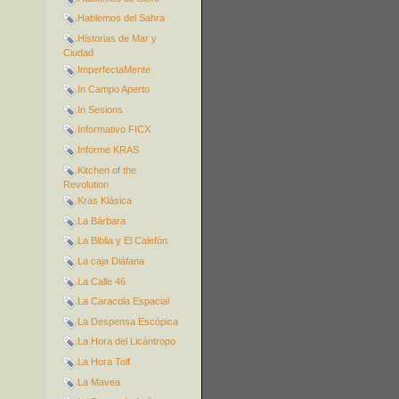
Hablemos del Sahra
Historias de Mar y
Ciudad
ImperfectaMente
In Campo Aperto
In Sesions
Informativo FICX
Informe KRAS
Kitchen of the
Revolution
Kras Klásica
La Bárbara
La Biblia y El Calefón
La caja Diáfana
La Calle 46
La Caracola Espacial
La Despensa Escópica
La Hora del Licántropo
La Hora Tolf
La Mavea