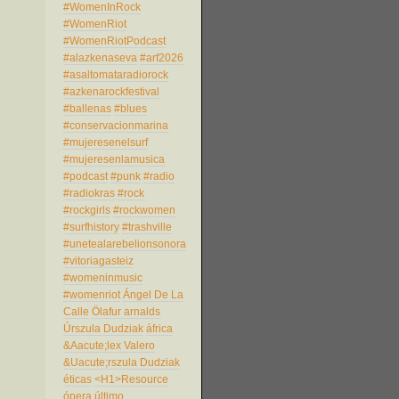
#WomenInRock
#WomenRiot
#WomenRiotPodcast
#alazkenaseva
#arf2026
#asaltomataradiorock
#azkenarockfestival
#ballenas
#blues
#conservacionmarina
#mujeresenelsurf
#mujeresenlamusica
#podcast
#punk
#radio
#radiokras
#rock
#rockgirls
#rockwomen
#surfhistory
#trashville
#unetealarebelionsonora
#vitoriagasteiz
#womeninmusic
#womenriot
Ángel De La
Calle
Ölafur arnalds
Úrszula Dudziak
áfrica
&Aacute;lex Valero
&Uacute;rszula Dudziak
éticas
<H1>Resource
ópera
último