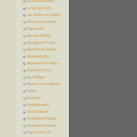
La Puerta de Atrás
La Voz del Árbol
Las Tardes con Rubén
Músicas en la tarde
Mapa mudo
Maratón 30Años
Meeting the People
Merienda de Negros
Moonspell Rites
Movida en la Cantina
Mujeres con Voz
Musicófagos
Noches en la Hoguera
NoSitio
Oceánica
Onda Barataria
Onda Feriante
Perdiendo el Rumbo
Permanent Vacation
Poesía para vivir