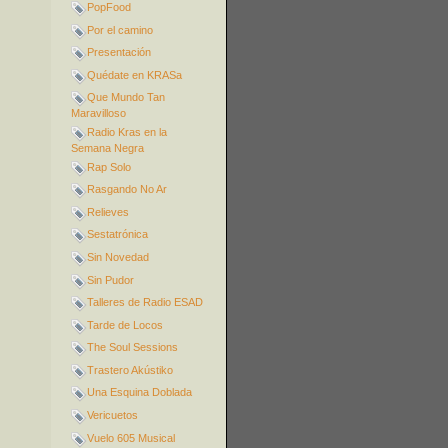
PopFood
Por el camino
Presentación
Quédate en KRASa
Que Mundo Tan
Maravilloso
Radio Kras en la
Semana Negra
Rap Solo
Rasgando No Ar
Relieves
Sestatrónica
Sin Novedad
Sin Pudor
Talleres de Radio ESAD
Tarde de Locos
The Soul Sessions
Trastero Akústiko
Una Esquina Doblada
Vericuetos
Vuelo 605 Musical