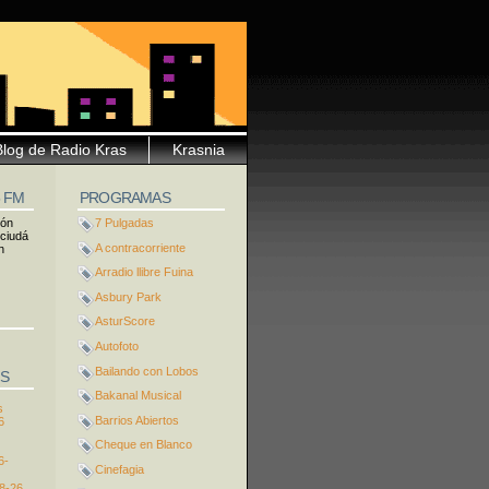
Blog de Radio Kras
Krasnia
5 FM
PROGRAMAS
ión
7 Pulgadas
 ciudá
A contracorriente
n
Arradio llibre Fuina
Asbury Park
AsturScore
Autofoto
Bailando con Lobos
S
Bakanal Musical
s
Barrios Abiertos
6
Cheque en Blanco
6-
Cinefagia
8-26