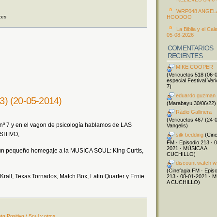
WRP048 ANGEL
ces
HOODOO
La Biblia y el Cal
05-08-2026
COMENTARIOS
RECIENTES
MIKE COOPER
(Vericuetos 518 (06-
especial Festival Ver
7)
eduardo guzman
 53) (20-05-2014)
(Marabayu 30/06/22)
Ràdio Gallinera
(Vericuetos 467 (24-
 nº 7 y en el vagon de psicología hablamos de LAS
Vangelis)
ITIVO,
silk bedding
(Cine
FM · Episodio 213 · 
2021 · MÚSICA A
un pequeño homegaje a la MUSICA SOUL: King Curtis,
CUCHILLO)
discount watch w
(Cinefagia FM · Epis
rall, Texas Tornados, Match Box, Latin Quarter y Ernie
213 · 08-01-2021 · 
A CUCHILLO)
 Positivo / Soul y otros