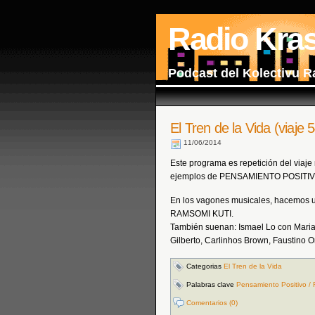
Radio Kra
Podcast del Kolectivu R
El Tren de la Vida (viaje
11/06/2014
Este programa es repetición del viaje
ejemplos de PENSAMIENTO POSITIV
En los vagones musicales, hacemos
RAMSOMI KUTI.
También suenan: Ismael Lo con Marian
Gilberto, Carlinhos Brown, Faustino
Categorias
El Tren de la Vida
Palabras clave
Pensamiento Positivo / F
Comentarios (0)