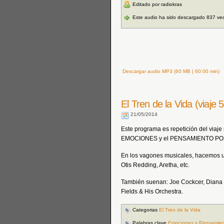
Editado por radiokras
Este audio ha sido descargado 837 ve
Descargar audio MP3 (60 MB | 60:00 min)
El Tren de la Vida (viaje
21/05/2014
Este programa es repetición del viaje
EMOCIONES y el PENSAMIENTO POS
En los vagones musicales, hacemos 
Otis Redding, Aretha, etc.
También suenan: Joe Cockcer, Diana K
Fields & His Orchestra.
Categorias
El Tren de la Vida
Palabras clave
Emociones y Pensamiento