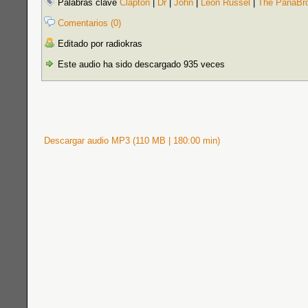
Palabras clave
Clapton
|
Dr
|
John
|
Leon Russel
|
The PanaBro
Comentarios (0)
Editado por radiokras
Este audio ha sido descargado 935 veces
Descargar audio MP3 (110 MB | 180:00 min)