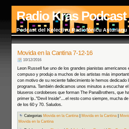
Radio Kras Podcast
Podcast del Kolectivu Radiofónicu Asturianu
Movida en la Cantina 7-12-16
10/12/2016
Leon Russell fue uno de los grandes pianistas americanos 
compuso y produjo a muchos de los artistas más importante
con motivo de su reciente fallecimiento le hemos dedicado l
programa. También dedicamos unos minutos a escuchar el
bluseros cordobeses que forman The PanaBrothers, que ha
primer lp..”Devil Inside”....el resto como siempre, mucha d
de los 60 y 70. Saludos.
Categorias
Movida en la Cantina
|
Movida en la Cantina
|
Movid
Movida en la Cantina