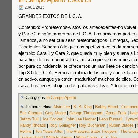
20/03/2013
GRANDES ÉXITOS DE I. C. A.
Contenido: Prometemos-vistos los antecedentes-no volver a 
y Parte 2 ningún programa de I. C. A. Los próximos partes 
llamados, a no ser que sean meteorológicos, Entregas, Sec
Fascículos Sonoros ó lo que nos apetezca en cada momen
ejemplo: Cara 1 y Cara 2, que queda muy bien y suena a Lp
para huir de los monográficos, no sea que se nos muera al
por pura coincidencia, te ofrecemos un ramillete de cancion
Top`30 de I. C. A. Hemos combinado los que ya no están c
en activo, aunque ya estén “maduritos” muchos de ellos. S
casa. Los tienes abajo en las palabras Clave. Y tú que lo dis
Categorias
In Campo Aperto
Palabras clave
Alvin Lee
|
B. B. King
|
Bobby Bland
|
Comande
Eric Clapton
|
Gary Moore
|
George Thorogood
|
Grand Funk
|
Irak
Jethro Tull
|
Joe Cocker
|
John Lee Hooker
|
Leon Russell
|
Lynyrd
Randy Rhoads
|
Rory Gallagher
|
Roy Buchanan
|
Ruben Blades
|
Rollins
|
Ten Years After
|
The Alabama State Troupers
|
The Crus
Tucker Band
|
Wilfrido Vargas
|
Willie Colon
|
Z. Z. Top