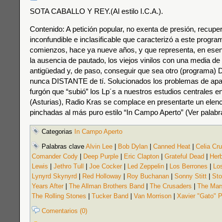
SOTA CABALLO Y REY.(Al estilo I.C.A.).
Contenido: A petición popular, no exenta de presión, recupe
inconfundible e inclasificable que caracterizó a este progr
comienzos, hace ya nueve años, y que representa, en esenci
la ausencia de pautado, los viejos vinilos con una media de 
antigüedad y, de paso, conseguir que sea otro (programa)
nunca DISTANTE de tí. Solucionados los problemas de apa
furgón que “subió” los Lp´s a nuestros estudios centrales en
(Asturias), Radio Kras se complace en presentarte un elen
pinchadas al más puro estilo “In Campo Aperto” (Ver palabr
Categorias
In Campo Aperto
Palabras clave
Alvin Lee
|
Bob Dylan
|
Canned Heat
|
Celia Cr
Comander Cody
|
Deep Purple
|
Eric Clapton
|
Grateful Dead
|
Her
Lewis
|
Jethro Tull
|
Joe Cocker
|
Led Zeppelin
|
Los Berrones
|
Lo
Lynyrd Skynyrd
|
Red Holloway
|
Roy Buchanan
|
Sonny Stitt
|
Sto
Years After
|
The Allman Brothers Band
|
The Crusaders
|
The Mars
The Rolling Stones
|
Tucker Band
|
Van Morrison
|
Xavier "Gato" 
Comentarios (0)