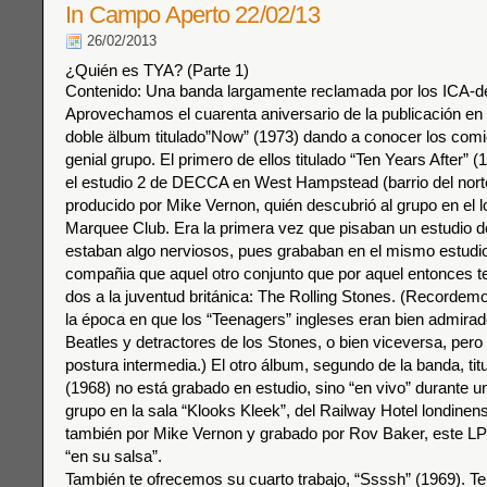
In Campo Aperto 22/02/13
26/02/2013
¿Quién es TYA? (Parte 1)
Contenido: Una banda largamente reclamada por los ICA-d
Aprovechamos el cuarenta aniversario de la publicación e
doble älbum titulado”Now” (1973) dando a conocer los com
genial grupo. El primero de ellos titulado “Ten Years After” 
el estudio 2 de DECCA en West Hampstead (barrio del nort
producido por Mike Vernon, quién descubrió al grupo en el 
Marquee Club. Era la primera vez que pisaban un estudio d
estaban algo nerviosos, pues grababan en el mismo estudi
compañia que aquel otro conjunto que por aquel entonces te
dos a la juventud británica: The Rolling Stones. (Recordem
la época en que los “Teenagers” ingleses eran bien admirad
Beatles y detractores de los Stones, o bien viceversa, pero
postura intermedia.) El otro álbum, segundo de la banda, ti
(1968) no está grabado en estudio, sino “en vivo” durante u
grupo en la sala “Klooks Kleek”, del Railway Hotel londinen
también por Mike Vernon y grabado por Rov Baker, este L
“en su salsa”.
También te ofrecemos su cuarto trabajo, “Ssssh” (1969). 