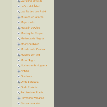
La Puerta de Atrás
La Voz del Árbol
Las Tardes con Rubén
Músicas en la tarde
Mapa mudo
Maratón 30Años
Meeting the People
Merienda de Negros
Moonspell Rites
Movida en la Cantina
Mujeres con Voz
Musicófagos
Noches en la Hoguera
NoSitio
Oceánica
Onda Barataria
Onda Feriante
Perdiendo el Rumbo
Permanent Vacation
Poesía para vivir