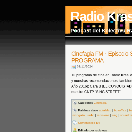
Radio Kra
Podcast del Kolectivu R
Cinefagia FM · Episodio
PROGRAMA
08/11/2024
Tu programa de cine en Radio Kras: Act
y nuestras recomendaciones, también
Año 2016); Cara B (EL CONQUISTAD
nuestro CNTP “SING STREET”.
Categorias
Cinefagia
Palabras clave
actulidad
|
boxoffice
|
b
mongolia
|
radio
|
radiokras
|
sing
|
soundtr
Comentarios (0)
Editado por radiokras