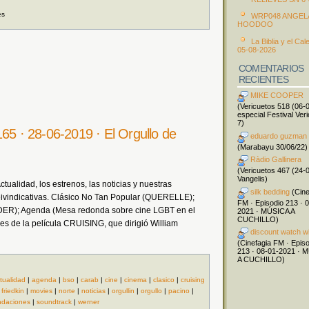
es
WRP048 ANGEL
HOODOO
La Biblia y el Cal
05-08-2026
COMENTARIOS
RECIENTES
MIKE COOPER
(Vericuetos 518 (06-
especial Festival Ver
7)
65 · 28-06-2019 · El Orgullo de
eduardo guzman
(Marabayu 30/06/22)
Ràdio Gallinera
(Vericuetos 467 (24-
Vangelis)
ualidad, los estrenos, las noticias y nuestras
silk bedding
(Cine
ivindicativas. Clásico No Tan Popular (QUERELLE);
FM · Episodio 213 · 
); Agenda (Mesa redonda sobre cine LGBT en el
2021 · MÚSICA A
CUCHILLO)
es de la película CRUISING, que dirigió William
discount watch w
(Cinefagia FM · Epis
213 · 08-01-2021 · 
A CUCHILLO)
tualidad
|
agenda
|
bso
|
carab
|
cine
|
cinema
|
clasico
|
cruising
|
friedkin
|
movies
|
norte
|
noticias
|
orgullin
|
orgullo
|
pacino
|
ndaciones
|
soundtrack
|
werner