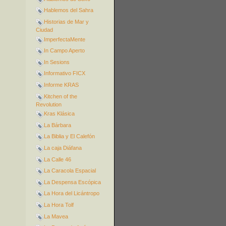
Hablemos del Sahra
Historias de Mar y
Ciudad
ImperfectaMente
In Campo Aperto
In Sesions
Informativo FICX
Informe KRAS
Kitchen of the
Revolution
Kras Klásica
La Bárbara
La Biblia y El Calefón
La caja Diáfana
La Calle 46
La Caracola Espacial
La Despensa Escópica
La Hora del Licántropo
La Hora Tolf
La Mavea