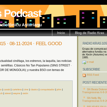
s Podcast
adiofónicu Asturianu
Inicio
Blog de Radio Kras
 315 · 08-11-2024 · FEEL GOOD
RADIO KRAS 10
Grupu de comunicac
alternativa fundáu na
de Xixón (Asturies) e
1985.
ualidad cinéfaga, los estrenos, la taquilla, las noticias
e-mail
 seriéfilas. Clásicos No Tan Populares (SING STREET ·
SUBSCRIBE
OR DE MONGOLIA); y nuestra BSO con temas de
RSS Feed
POST RECIENTE
SN Beata Dolore
so
|
carab
|
cartelera
|
cine
|
clasico
|
conquistador
|
john
|
Transgresoras 6-8-2
ack
|
street
|
wayne
|
xixón
SN Nelly Bly
Transgresoras 6-8-2
RELIEVES SN 6-