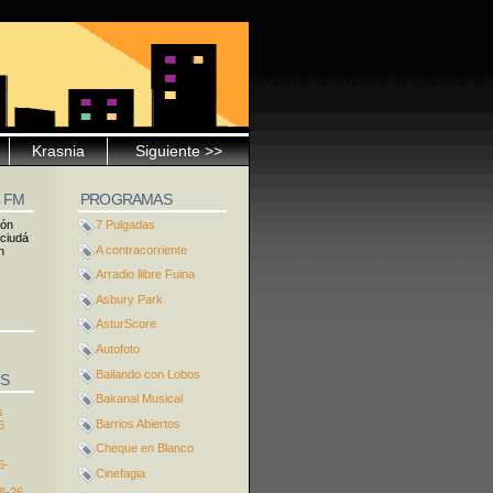
Krasnia
Siguiente >>
5 FM
PROGRAMAS
ión
7 Pulgadas
 ciudá
A contracorriente
n
Arradio llibre Fuina
Asbury Park
AsturScore
Autofoto
Bailando con Lobos
S
Bakanal Musical
s
Barrios Abiertos
6
Cheque en Blanco
6-
Cinefagia
8-26