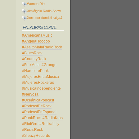
Women Riot
Ximiélgalo Radio Show
Xorrecer dende'l raiga&
PALABRAS CLAVE
#AmericanaMusic
#AngelaHoodoo
#AsaltoMataRadioRock
#BluesRock
#CountryRock
#FolkMetal
#Grunge
#HardcorePunk
#MujeresEnLaMusica
#MujeresRockeras
#MusicaIndependiente
#Nervosa
#OceánicaPodcast
#PodcastDeRock
#PodcastEnEspanol
#PunkRock
#RadioKras
#RiotGrrrl
#Rockabilly
#RootsRock
#SleazyRecords