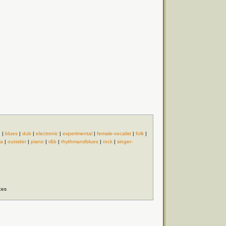
e
|
blues
|
dub
|
electronic
|
experimental
|
female-vocalist
|
folk
|
ca
|
outsider
|
piano
|
r&b
|
rhythmandblues
|
rock
|
singer-
ces