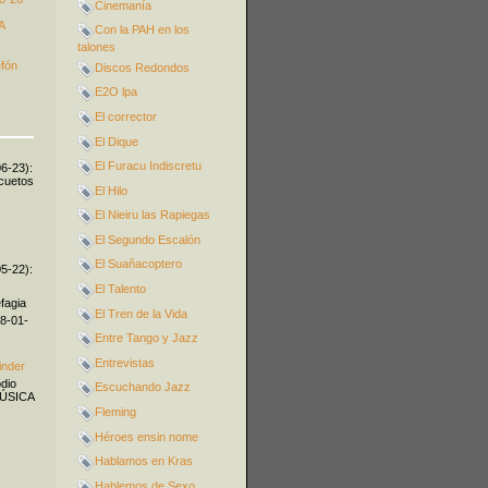
Cinemanía
A
Con la PAH en los
talones
efón
Discos Redondos
E2O lpa
El corrector
El Dique
El Furacu Indiscretu
06-23):
icuetos
El Hilo
El Nieiru las Rapiegas
El Segundo Escalón
El Suañacoptero
05-22):
El Talento
fagia
El Tren de la Vida
08-01-
Entre Tango y Jazz
Entrevistas
inder
odio
Escuchando Jazz
MÚSICA
Fleming
Héroes ensin nome
Hablamos en Kras
Hablemos de Sexo