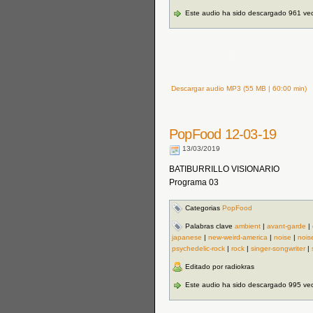
Este audio ha sido descargado 961 ve
Descargar audio MP3 (55 MB | 60:00 min)
PopFood 12-03-19
13/03/2019
BATIBURRILLO VISIONARIO
Programa 03
Categorias
PopFood
Palabras clave
ambient
|
avant-garde
|
japanese
|
new-weird-america
|
noise
|
nois
psychedelic-rock
|
rock
|
singer-songwriter
|
Editado por radiokras
Este audio ha sido descargado 995 ve