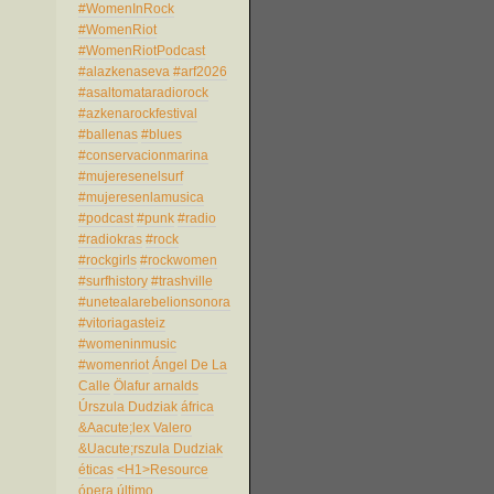
#WomenInRock
#WomenRiot
#WomenRiotPodcast
#alazkenaseva
#arf2026
#asaltomataradiorock
#azkenarockfestival
#ballenas
#blues
#conservacionmarina
#mujeresenelsurf
#mujeresenlamusica
#podcast
#punk
#radio
#radiokras
#rock
#rockgirls
#rockwomen
#surfhistory
#trashville
#unetealarebelionsonora
#vitoriagasteiz
#womeninmusic
#womenriot
Ángel De La
Calle
Ölafur arnalds
Úrszula Dudziak
áfrica
&Aacute;lex Valero
&Uacute;rszula Dudziak
éticas
<H1>Resource
ópera
último