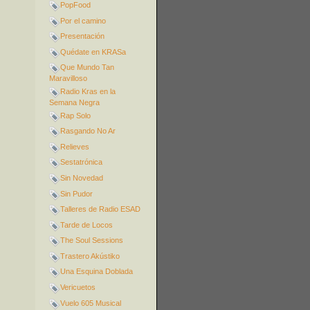
PopFood
Por el camino
Presentación
Quédate en KRASa
Que Mundo Tan
Maravilloso
Radio Kras en la
Semana Negra
Rap Solo
Rasgando No Ar
Relieves
Sestatrónica
Sin Novedad
Sin Pudor
Talleres de Radio ESAD
Tarde de Locos
The Soul Sessions
Trastero Akústiko
Una Esquina Doblada
Vericuetos
Vuelo 605 Musical