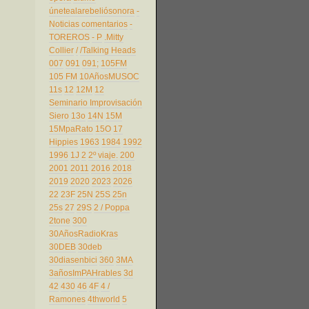
únetealarebeliósonora
-
Noticias comentarios
-
TOREROS
- P
.Mitty
Collier
/
/Talking Heads
007
091
091;
105FM
105 FM
10AñosMUSOC
11s
12
12M
12
Seminario Improvisación
Siero
13o
14N
15M
15MpaRato
15O
17
Hippies
1963
1984
1992
1996
1J
2
2º viaje.
200
2001
2011
2016
2018
2019
2020
2023
2026
22
23F
25N
25S
25n
25s
27
29S
2 / Poppa
2tone
300
30AñosRadioKras
30DEB
30deb
30diasenbici
360
3MA
3añosImPAHrables
3d
42
430
46
4F
4 /
Ramones
4thworld
5