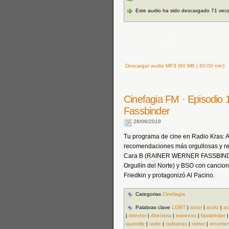
Este audio ha sido descargado 71 vec
Descargar audio MP3 (60 MB | 60:00 min)
Cinefagia FM · Episodio 1
Fassbinder
28/06/2019
Tu programa de cine en Radio Kras: Act
recomendaciones más orgullosas y re
Cara B (RAINER WERNER FASSBINDER
Orgullín del Norte) y BSO con cancion
Friedkin y protagonizó Al Pacino.
Categorias
Cinefagia
Palabras clave
LGBT
|
actor
|
actriz
|
ac
|
director
|
directora
|
estrenos
|
fassbinder
querelle
|
radio
|
radiokras
|
rainer
|
recome