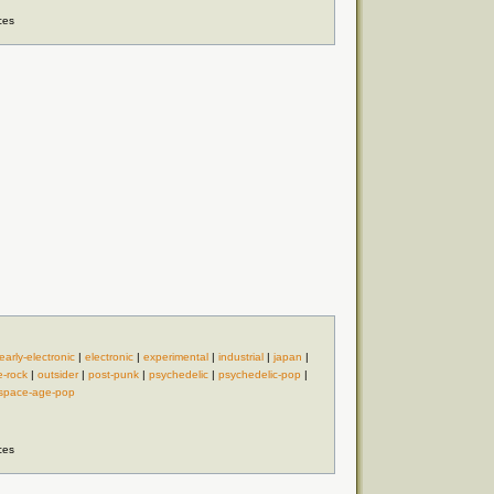
ces
early-electronic
|
electronic
|
experimental
|
industrial
|
japan
|
e-rock
|
outsider
|
post-punk
|
psychedelic
|
psychedelic-pop
|
space-age-pop
ces