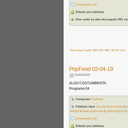
Comentarios (0)
Editado por radiokras
Este audio ha sido descargado 981 ve
Descargar audio MP3 (60 MB | 60:00 min)
PopFood 02-04-19
02/04/2019
ALGO COSTUMBRISTA
Programa 04
Categorias
PopFood
Palabras clave
acoustic
|
alt-country
|
a
folk
|
folk-blues
|
folk-rock
|
indierock
|
lo-fi
|
Comentarios (0)
Editado por radiokras