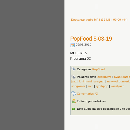
Descargar audio MP3 (55 MB | 60:00 min)
PopFood 5-03-19
05/03/2019
MUJERES
Programa 02
Categorias
PopFood
Palabras clave
alternative
|
avant-gard
jazz
|
lo-fi
|
minimal-synth
|
new-weird-ameri
songwriter
|
soul
|
synthpop
|
vocal-jazz
Comentarios (0)
Editado por radiokras
Este audio ha sido descargado 975 ve