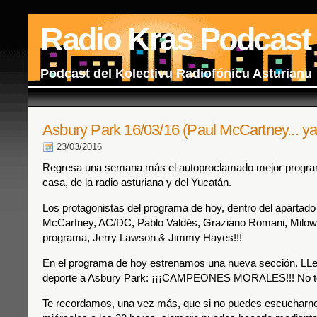
Radio Kras Podcast
Podcast del Kolectivu Radiofónicu Asturianu
Asbury Park 16/03/16 (Paul McCartney... ya 
23/03/2016
Regresa una semana más el autoproclamado mejor progra
casa, de la radio asturiana y del Yucatán.
Los protagonistas del programa de hoy, dentro del apartado
McCartney, AC/DC, Pablo Valdés, Graziano Romani, Milow 
programa, Jerry Lawson & Jimmy Hayes!!!
En el programa de hoy estrenamos una nueva sección. LLe
deporte a Asbury Park: ¡¡¡CAMPEONES MORALES!!! No te 
Te recordamos, una vez más, que si no puedes escucharnos