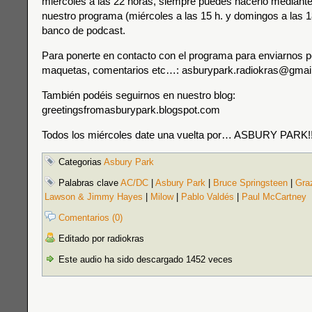
miércoles a las 22 horas, siempre puedes hacerlo mediante 
nuestro programa (miércoles a las 15 h. y domingos a las 18
banco de podcast.
Para ponerte en contacto con el programa para enviarnos p
maquetas, comentarios etc…: asburypark.radiokras@gmai
También podéis seguirnos en nuestro blog:
greetingsfromasburypark.blogspot.com
Todos los miércoles date una vuelta por… ASBURY PARK!!
Categorias
Asbury Park
Palabras clave
AC/DC
|
Asbury Park
|
Bruce Springsteen
|
Gra
Lawson & Jimmy Hayes
|
Milow
|
Pablo Valdés
|
Paul McCartney
Comentarios (0)
Editado por radiokras
Este audio ha sido descargado 1452 veces