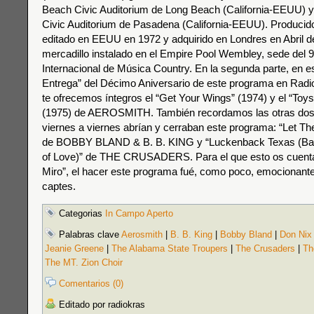
Beach Civic Auditorium de Long Beach (California-EEUU) 
Civic Auditorium de Pasadena (California-EEUU). Produci
editado en EEUU en 1972 y adquirido en Londres en Abril d
mercadillo instalado en el Empire Pool Wembley, sede del 9
Internacional de Música Country. En la segunda parte, en e
Entrega” del Décimo Aniversario de este programa en Radi
te ofrecemos íntegros el “Get Your Wings” (1974) y el “Toys 
(1975) de AEROSMITH. También recordamos las otras dos 
viernes a viernes abrían y cerraban este programa: “Let T
de BOBBY BLAND & B. B. KING y “Luckenback Texas (Ba
of Love)” de THE CRUSADERS. Para el que esto os cuenta,
Miro”, el hacer este programa fué, como poco, emocionante
captes.
Categorias
In Campo Aperto
Palabras clave
Aerosmith
|
B. B. King
|
Bobby Bland
|
Don Nix
Jeanie Greene
|
The Alabama State Troupers
|
The Crusaders
|
Th
The MT. Zion Choir
Comentarios (0)
Editado por radiokras