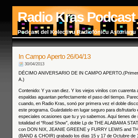
Radio Kras Podcast
Podcast del Kolectivu Radiofónicu Asturianu
In Campo Aperto 26/04/13
30/04/2013
DÉCIMO ANIVERSARIO DE IN CAMPO APERTO.(Primera 
A.)
Contenido: Y ya van diez. Y los viejos vinilos con cuarenta
espaldas aguantan perfectamente el paso del tiempo. Parec
cuando, en Radio Kras, sonó por primera vez el doble disco
este programa. Guárdatelo en lugar seguro para disfrutarlo
especiales ocasiones que tu y yo sabemos. Aquí tienes de
totalidad el “Road Show”, doble Lp de THE ALABAMA 
con DON NIX, JEANIE GREENE y FURRY LEWIS and T
(BAND & CHOIR) grabado los días 15 y 17 de Octubre de 