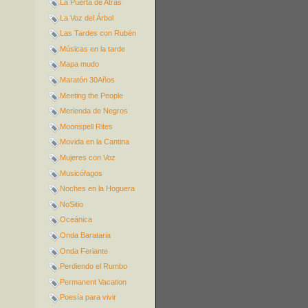
La Puerta de Atrás
La Voz del Árbol
Las Tardes con Rubén
Músicas en la tarde
Mapa mudo
Maratón 30Años
Meeting the People
Merienda de Negros
Moonspell Rites
Movida en la Cantina
Mujeres con Voz
Musicófagos
Noches en la Hoguera
NoSitio
Oceánica
Onda Barataria
Onda Feriante
Perdiendo el Rumbo
Permanent Vacation
Poesía para vivir