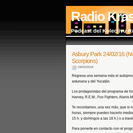
Radio Kra
Podcast del Kolectivu R
Asbury Park 24/02/16 (N
Scorpions)
19/03/2016
Regresa una semana más el autoprocl
asturiana y del Yucatán.
Los protagonistas del programa de hoy
Harvey, R.E.M., Foo Fighters, Alanis
Te recordamos, una vez más, que si n
horas, siempre puedes hacerlo median
15 h. y domingos a las 18 h.) o a trav
Para ponerte en contacto con el prog