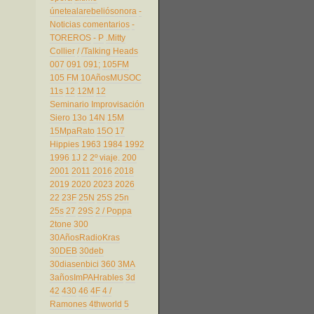
únetealarebeliósonora
-
Noticias comentarios
-
TOREROS
- P
.Mitty
Collier
/
/Talking Heads
007
091
091;
105FM
105 FM
10AñosMUSOC
11s
12
12M
12
Seminario Improvisación
Siero
13o
14N
15M
15MpaRato
15O
17
Hippies
1963
1984
1992
1996
1J
2
2º viaje.
200
2001
2011
2016
2018
2019
2020
2023
2026
22
23F
25N
25S
25n
25s
27
29S
2 / Poppa
2tone
300
30AñosRadioKras
30DEB
30deb
30diasenbici
360
3MA
3añosImPAHrables
3d
42
430
46
4F
4 /
Ramones
4thworld
5