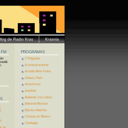
Blog de Radio Kras
Krasnia
5 FM
PROGRAMAS
ión
7 Pulgadas
 ciudá
A contracorriente
n
Arradio llibre Fuina
Asbury Park
AsturScore
Autofoto
Bailando con Lobos
S
Bakanal Musical
s
Barrios Abiertos
6
Cheque en Blanco
6-
Cinefagia
8-26