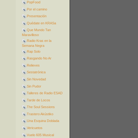
PopFood
Por el camino
Presentación
Quédate en KRASa
Que Mundo Tan
Maravilloso
Radio Kras en la
Semana Negra
Rap Solo
Rasgando No Ar
Relieves
Sestatrónica
Sin Novedad
Sin Pudor
Talleres de Radio ESAD
Tarde de Locos
The Soul Sessions
Trastero Akústiko
Una Esquina Doblada
Vericuetos
Vuelo 605 Musical