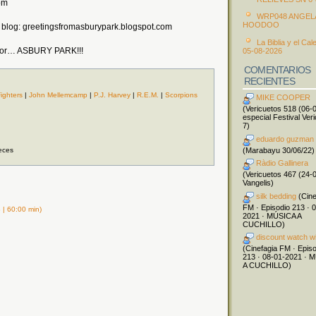
om
WRP048 ANGEL
HOODOO
 blog: greetingsfromasburypark.blogspot.com
La Biblia y el Cal
a por… ASBURY PARK!!!
05-08-2026
COMENTARIOS
RECIENTES
ighters
|
John Mellemcamp
|
P.J. Harvey
|
R.E.M.
|
Scorpions
MIKE COOPER
(Vericuetos 518 (06-
especial Festival Ver
7)
eduardo guzman
(Marabayu 30/06/22)
eces
Ràdio Gallinera
(Vericuetos 467 (24-
Vangelis)
silk bedding
(Cine
FM · Episodio 213 · 
| 60:00 min)
2021 · MÚSICA A
CUCHILLO)
discount watch w
(Cinefagia FM · Epis
213 · 08-01-2021 · 
A CUCHILLO)