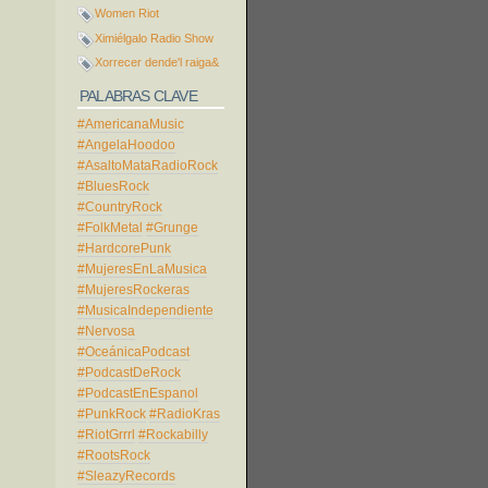
Women Riot
Ximiélgalo Radio Show
Xorrecer dende'l raiga&
PALABRAS CLAVE
#AmericanaMusic
#AngelaHoodoo
#AsaltoMataRadioRock
#BluesRock
#CountryRock
#FolkMetal
#Grunge
#HardcorePunk
#MujeresEnLaMusica
#MujeresRockeras
#MusicaIndependiente
#Nervosa
#OceánicaPodcast
#PodcastDeRock
#PodcastEnEspanol
#PunkRock
#RadioKras
#RiotGrrrl
#Rockabilly
#RootsRock
#SleazyRecords