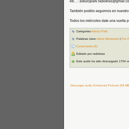
etc…: asburypark.radiokras@gmail.c
También podéis seguirnos en nuestro
Todos los miércoles date una vuelt
Categorias
Asbury Park
Palabras clave
Alanis Morissette
|
Foo F
Comentarios (0)
Editado por radiokras
Este audio ha sido descargado 1704 v
Descargar audio Enhanced Podcast (58 MB 