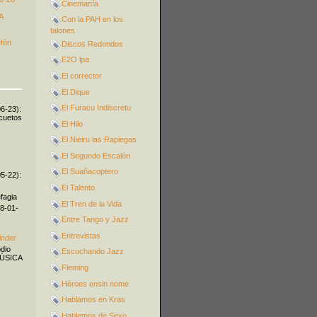
Cinemanía
A
Con la PAH en los
talones
efón
Discos Redondos
E2O lpa
El corrector
El Dique
El Furacu Indiscretu
06-23):
icuetos
El Hilo
El Nieiru las Rapiegas
El Segundo Escalón
El Suañacoptero
05-22):
El Talento
fagia
El Tren de la Vida
08-01-
Entre Tango y Jazz
Entrevistas
inder
odio
Escuchando Jazz
MÚSICA
Fleming
Héroes ensin nome
Hablamos en Kras
Hablemos de Sexo