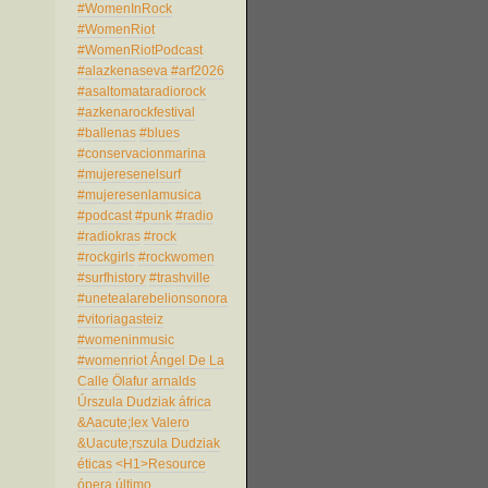
#WomenInRock
#WomenRiot
#WomenRiotPodcast
#alazkenaseva
#arf2026
#asaltomataradiorock
#azkenarockfestival
#ballenas
#blues
#conservacionmarina
#mujeresenelsurf
#mujeresenlamusica
#podcast
#punk
#radio
#radiokras
#rock
#rockgirls
#rockwomen
#surfhistory
#trashville
#unetealarebelionsonora
#vitoriagasteiz
#womeninmusic
#womenriot
Ángel De La
Calle
Ölafur arnalds
Úrszula Dudziak
áfrica
&Aacute;lex Valero
&Uacute;rszula Dudziak
éticas
<H1>Resource
ópera
último