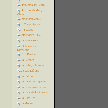
Hablemos del Sahra
Historias de Mar y
Ciudad
ImperfectaMente
In Campo Aperto
In Sesions
Informativo FICX
Informe KRAS
Kitchen of the
Revolution
Kras Klásica
La Bárbara
La Biblia y El Calefón
La caja Diáfana
La Calle 46
La Caracola Espacial
La Despensa Escópica
La Hora del Licántropo
La Hora Tolf
La Mavea