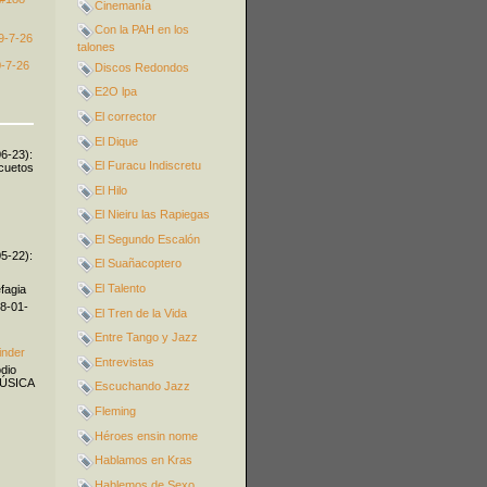
Cinemanía
Con la PAH en los
9-7-26
talones
-7-26
Discos Redondos
E2O lpa
El corrector
El Dique
06-23):
El Furacu Indiscretu
icuetos
El Hilo
El Nieiru las Rapiegas
El Segundo Escalón
05-22):
El Suañacoptero
El Talento
fagia
08-01-
El Tren de la Vida
Entre Tango y Jazz
inder
Entrevistas
odio
MÚSICA
Escuchando Jazz
Fleming
Héroes ensin nome
Hablamos en Kras
Hablemos de Sexo