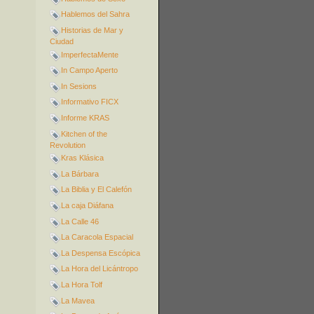
Hablemos del Sahra
Historias de Mar y
Ciudad
ImperfectaMente
In Campo Aperto
In Sesions
Informativo FICX
Informe KRAS
Kitchen of the
Revolution
Kras Klásica
La Bárbara
La Biblia y El Calefón
La caja Diáfana
La Calle 46
La Caracola Espacial
La Despensa Escópica
La Hora del Licántropo
La Hora Tolf
La Mavea