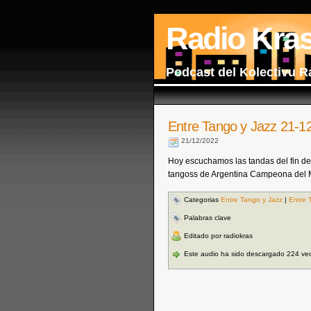
Radio Kra
Podcast del Kolectivu R
Entre Tango y Jazz 21-1
21/12/2022
Hoy escuchamos las tandas del fin 
tangoss de Argentina Campeona del Mun
Categorias
Entre Tango y Jazz
|
Entre 
Palabras clave
Editado por radiokras
Este audio ha sido descargado 224 ve