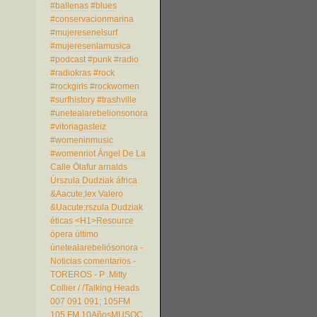
#ballenas
#blues
#conservacionmarina
#mujeresenelsurf
#mujeresenlamusica
#podcast
#punk
#radio
#radiokras
#rock
#rockgirls
#rockwomen
#surfhistory
#trashville
#unetealarebelionsonora
#vitoriagasteiz
#womeninmusic
#womenriot
Ángel De La
Calle
Ölafur arnalds
Úrszula Dudziak
áfrica
&Aacute;lex Valero
&Uacute;rszula Dudziak
éticas
<H1>Resource
ópera
último
únetealarebeliósonora
-
Noticias comentarios
-
TOREROS
- P
.Mitty
Collier
/
/Talking Heads
007
091
091;
105FM
105 FM
10AñosMUSOC