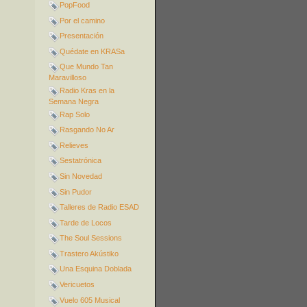
PopFood
Por el camino
Presentación
Quédate en KRASa
Que Mundo Tan
Maravilloso
Radio Kras en la
Semana Negra
Rap Solo
Rasgando No Ar
Relieves
Sestatrónica
Sin Novedad
Sin Pudor
Talleres de Radio ESAD
Tarde de Locos
The Soul Sessions
Trastero Akústiko
Una Esquina Doblada
Vericuetos
Vuelo 605 Musical