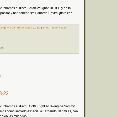
cuchamos el disco Sarah Vaughan in Hi-Fi y en la
ositor y bandoneonista Eduardo Rovira, junto con
Tango y Jazz
|
Entre Tango y Jazz
|
Entre Tango y Jazz
ces
)
3-22
scuchamos el disco I Gotta Right To Swing de Sammy
uvimos como invitado especial a Fernando Nahmijas, con
ón en las milongas.