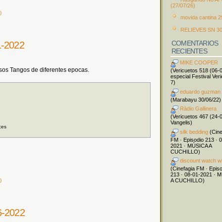
(27/07/26)
)
movida cantina 2
RELIEVES SN 30
COMENTARIOS
1-2022
RECIENTES
MIKE COOPER
os Tangos de diferentes epocas.
(Vericuetos 518 (06-
especial Festival Ver
7)
eduardo guzman
(Marabayu 30/06/22)
Ràdio Gallinera
(Vericuetos 467 (24-
Vangelis)
ces
silk bedding
(Cine
FM · Episodio 213 · 
2021 · MÚSICA A
CUCHILLO)
discount watch w
(Cinefagia FM · Epis
213 · 08-01-2021 · 
)
A CUCHILLO)
6-2022