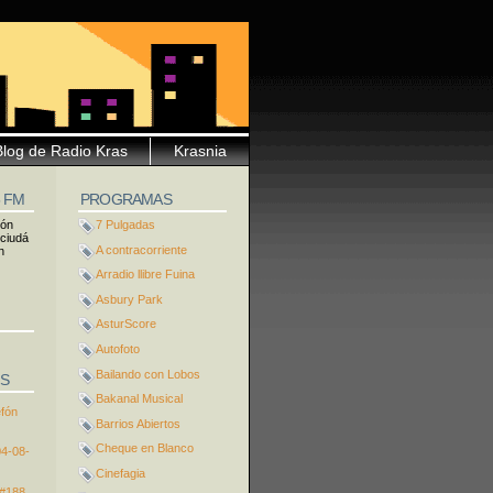
Blog de Radio Kras
Krasnia
5 FM
PROGRAMAS
ión
7 Pulgadas
 ciudá
A contracorriente
n
Arradio llibre Fuina
Asbury Park
AsturScore
Autofoto
Bailando con Lobos
S
Bakanal Musical
efón
Barrios Abiertos
Cheque en Blanco
04-08-
Cinefagia
 #188