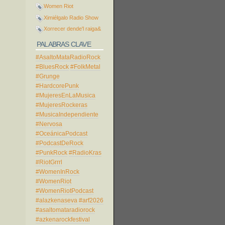
Women Riot
Ximiélgalo Radio Show
Xorrecer dende'l raiga&
PALABRAS CLAVE
#AsaltoMataRadioRock
#BluesRock
#FolkMetal
#Grunge
#HardcorePunk
#MujeresEnLaMusica
#MujeresRockeras
#MusicaIndependiente
#Nervosa
#OceánicaPodcast
#PodcastDeRock
#PunkRock
#RadioKras
#RiotGrrrl
#WomenInRock
#WomenRiot
#WomenRiotPodcast
#alazkenaseva
#arf2026
#asaltomataradiorock
#azkenarockfestival