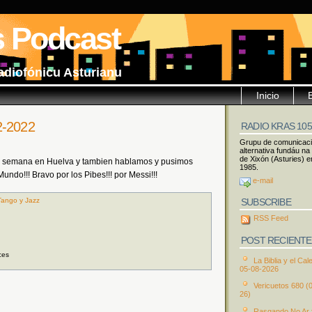
s Podcast
adiofónicu Asturianu
Inicio
2-2022
RADIO KRAS 10
Grupu de comunicac
alternativa fundáu na
de Xixón (Asturies) e
de semana en Huelva y tambien hablamos y pusimos
1985.
do!!! Bravo por los Pibes!!! por Messi!!!
e-mail
SUBSCRIBE
Tango y Jazz
RSS Feed
POST RECIENTE
ces
La Biblia y el Cal
05-08-2026
Vericuetos 680 (
26)
Rasgando No Ar