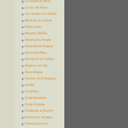
La Puerta de Atrás
La Voz del Árbol
Las Tardes con Rubén
Músicas en la tarde
Mapa mudo
Maratón 30Años
Meeting the People
Merienda de Negros
Moonspell Rites
Movida en la Cantina
Mujeres con Voz
Musicófagos
Noches en la Hoguera
NoSitio
Oceánica
Onda Barataria
Onda Feriante
Perdiendo el Rumbo
Permanent Vacation
Poesía para vivir