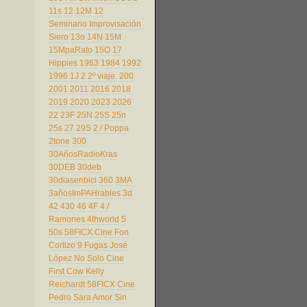
11s
12
12M
12
Seminario Improvisación
Siero
13o
14N
15M
15MpaRato
15O
17
Hippies
1963
1984
1992
1996
1J
2
2º viaje.
200
2001
2011
2016
2018
2019
2020
2023
2026
22
23F
25N
25S
25n
25s
27
29S
2 / Poppa
2tone
300
30AñosRadioKras
30DEB
30deb
30diasenbici
360
3MA
3añosImPAHrables
3d
42
430
46
4F
4 /
Ramones
4thworld
5
50s
58FICX Cine Fon
Cortizo 9 Fugas José
López No Solo Cine
First Cow Kelly
Reichardt
58FICX Cine
Pedro Sara Amor Sin