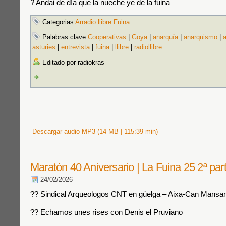
? Andai de día que la nueche ye de la fuina
Categorias
Arradio llibre Fuina
Palabras clave
Cooperativas
|
Goya
|
anarquía
|
anarquismo
|
a
asturies
|
entrevista
|
fuina
|
llibre
|
radiollibre
Editado por radiokras
Descargar audio MP3 (14 MB | 115:39 min)
Maratón 40 Aniversario | La Fuina 25 2ª pa
24/02/2026
?? Sindical Arqueologos CNT en güelga – Aixa-Can Mansa
?? Echamos unes rises con Denis el Pruviano