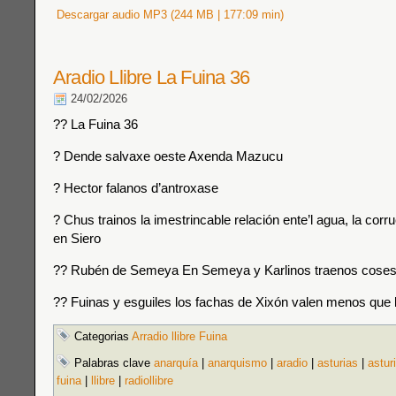
Descargar audio MP3 (244 MB | 177:09 min)
Aradio Llibre La Fuina 36
24/02/2026
?? La Fuina 36
? Dende salvaxe oeste Axenda Mazucu
? Hector falanos d’antroxase
? Chus trainos la imestrincable relación ente’l agua, la corru
en Siero
?? Rubén de Semeya En Semeya y Karlinos traenos coses
?? Fuinas y esguiles los fachas de Xixón valen menos que 
Categorias
Arradio llibre Fuina
Palabras clave
anarquía
|
anarquismo
|
aradio
|
asturias
|
astur
fuina
|
llibre
|
radiollibre