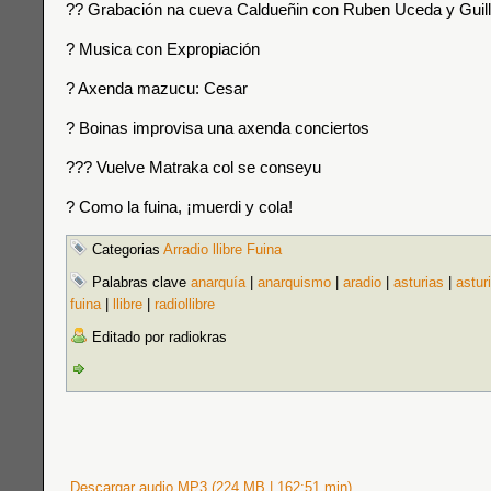
?? Grabación na cueva Caldueñin con Ruben Uceda y Gui
? Musica con Expropiación
? Axenda mazucu: Cesar
? Boinas improvisa una axenda conciertos
??‍? Vuelve Matraka col se conseyu
? Como la fuina, ¡muerdi y cola!
Categorias
Arradio llibre Fuina
Palabras clave
anarquía
|
anarquismo
|
aradio
|
asturias
|
astur
fuina
|
llibre
|
radiollibre
Editado por radiokras
Descargar audio MP3 (224 MB | 162:51 min)