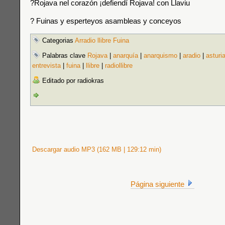
?Rojava nel corazón ¡defiendí Rojava! con Llaviu
? Fuinas y esperteyos asambleas y conceyos
Categorias
Arradio llibre Fuina
Palabras clave
Rojava
|
anarquía
|
anarquismo
|
aradio
|
asturi
entrevista
|
fuina
|
llibre
|
radiollibre
Editado por radiokras
Descargar audio MP3 (162 MB | 129:12 min)
Página siguiente