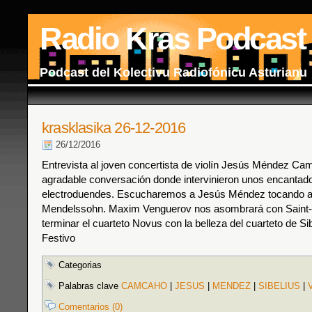
Radio Kras Podcast
Podcast del Kolectivu Radiofónicu Asturianu
krasklasika 26-12-2016
26/12/2016
Entrevista al joven concertista de violín Jesús Méndez Ca
agradable conversación donde intervinieron unos encantad
electroduendes. Escucharemos a Jesús Méndez tocando a
Mendelssohn. Maxim Venguerov nos asombrará con Saint-
terminar el cuarteto Novus con la belleza del cuarteto de Si
Festivo
Categorias
Palabras clave
CAMCAHO
|
JESUS
|
MENDEZ
|
SIBELIUS
|
Comentarios (0)