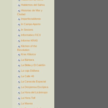
Hablemos del Sahra
Historias de Mar y
Ciudad
ImperfectaMente
In Campo Aperto
In Sesions
Informativo FICX
Informe KRAS
Kitchen of the
Revolution
Kras Klásica
La Bárbara
La Biblia y El Calefón
La caja Diáfana
La Calle 46
La Caracola Espacial
La Despensa Escópica
La Hora del Licántropo
La Hora Tolf
La Mavea