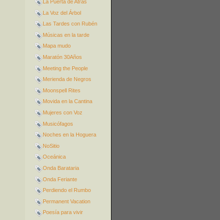
La Puerta de Atrás
La Voz del Árbol
Las Tardes con Rubén
Músicas en la tarde
Mapa mudo
Maratón 30Años
Meeting the People
Merienda de Negros
Moonspell Rites
Movida en la Cantina
Mujeres con Voz
Musicófagos
Noches en la Hoguera
NoSitio
Oceánica
Onda Barataria
Onda Feriante
Perdiendo el Rumbo
Permanent Vacation
Poesía para vivir