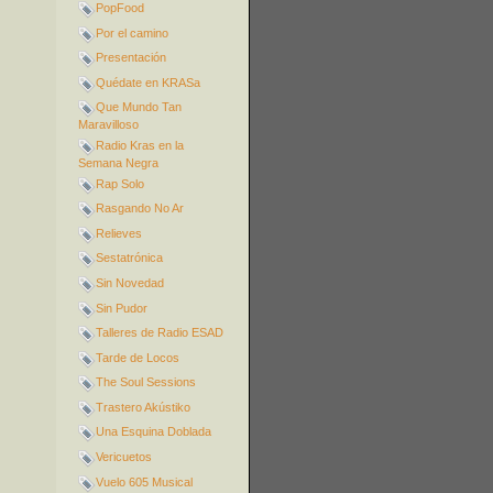
PopFood
Por el camino
Presentación
Quédate en KRASa
Que Mundo Tan
Maravilloso
Radio Kras en la
Semana Negra
Rap Solo
Rasgando No Ar
Relieves
Sestatrónica
Sin Novedad
Sin Pudor
Talleres de Radio ESAD
Tarde de Locos
The Soul Sessions
Trastero Akústiko
Una Esquina Doblada
Vericuetos
Vuelo 605 Musical