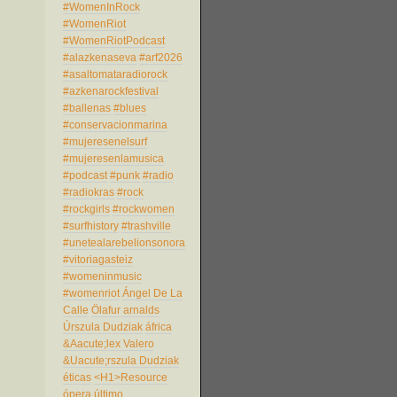
#WomenInRock
#WomenRiot
#WomenRiotPodcast
#alazkenaseva
#arf2026
#asaltomataradiorock
#azkenarockfestival
#ballenas
#blues
#conservacionmarina
#mujeresenelsurf
#mujeresenlamusica
#podcast
#punk
#radio
#radiokras
#rock
#rockgirls
#rockwomen
#surfhistory
#trashville
#unetealarebelionsonora
#vitoriagasteiz
#womeninmusic
#womenriot
Ángel De La
Calle
Ölafur arnalds
Úrszula Dudziak
áfrica
&Aacute;lex Valero
&Uacute;rszula Dudziak
éticas
<H1>Resource
ópera
último