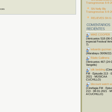
Transgresoras 6-8-2
SN Nelly Bly
eces
Transgresoras 6-8-2
RELIEVES SN 6-
COMENTARIOS
RECIENTES
MIKE COOPER
(Vericuetos 518 (06-
especial Festival Ver
7)
eduardo guzman
(Marabayu 30/06/22)
Ràdio Gallinera
(Vericuetos 467 (24-
Vangelis)
silk bedding
(Cine
FM · Episodio 213 · 
2021 · MÚSICA A
CUCHILLO)
discount watch w
(Cinefagia FM · Epis
213 · 08-01-2021 · 
A CUCHILLO)