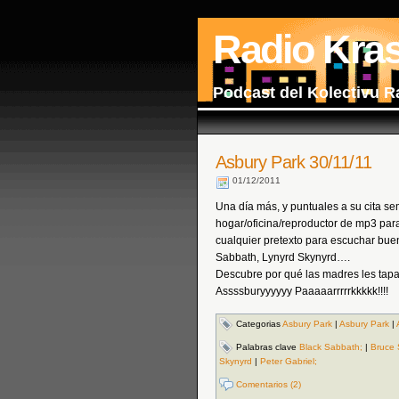
Radio Kra
Podcast del Kolectivu R
Asbury Park 30/11/11
01/12/2011
Una día más, y puntuales a su cita se
hogar/oficina/reproductor de mp3 para
cualquier pretexto para escuchar bue
Sabbath, Lynyrd Skynyrd….
Descubre por qué las madres les tapa
Assssburyyyyyy Paaaaarrrrrkkkkk!!!!
Categorias
Asbury Park
|
Asbury Park
|
Palabras clave
Black Sabbath;
|
Bruce 
Skynyrd
|
Peter Gabriel;
Comentarios (2)