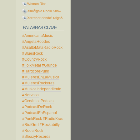
Women Riot
Ximiélgalo Radio Show
Xorrecer dende'l raiga&
PALABRAS CLAVE
#AmericanaMusic
#AngelaHoodoo
#AsaltoMataRadioRock
#BluesRock
#CountryRock
#FolkMetal
#Grunge
#HardcorePunk
#MujeresEnLaMusica
#MujeresRockeras
#MusicaIndependiente
#Nervosa
#OceánicaPodcast
#PodcastDeRock
#PodcastEnEspanol
#PunkRock
#RadioKras
#RiotGrrrl
#Rockabilly
#RootsRock
#SleazyRecords