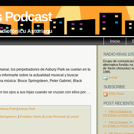
s Podcast
adiofónicu Asturianu
Inicio
RADIO KRAS 10
Grupu de comunicac
alternativa fundáu na
de Xixón (Asturies) e
manal, los perpetradores de Asbury Park se cuelan en tu
1985.
 informarte sobre la actualidad musical y buscar
e-mail
na música: Bruce Springsteen, Peter Gabriel, Black
SUBSCRIBE
n los ojos a sus hijas cuando se cruzan con ellos por….
RSS Feed
POST RECIENTE
Asbury Park
|
Asbury Park
PROGRAMA 80
OCEÁNICA PODCA
Springsteen;
|
Emmylou Harris;
|
Linda Ronstadt;
|
Lynyrd
PROGRAMA 79
OCEÁBICA PODCA
SN Beata Dolore