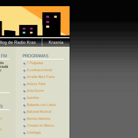
Blog de Radio Kras
Krasnia
5 FM
PROGRAMAS
ión
7 Pulgadas
 ciudá
A contracorriente
n
Arradio llibre Fuina
Asbury Park
AsturScore
Autofoto
Bailando con Lobos
S
Bakanal Musical
Barrios Abiertos
ST
Cheque en Blanco
ST
Cinefagia
s