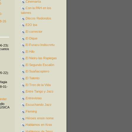
Cinemanía
6
Con la PAH en los
talones
6-
Discos Redondos
8-26
E2O lpa
El corrector
El Dique
El Furacu Indiscretu
06-23):
icuetos
El Hilo
El Nieiru las Rapiegas
El Segundo Escalón
El Suañacoptero
05-22):
El Talento
fagia
El Tren de la Vida
08-01-
Entre Tango y Jazz
Entrevistas
inder
odio
Escuchando Jazz
MÚSICA
Fleming
Héroes ensin nome
Hablamos en Kras
Hablemos de Sexo