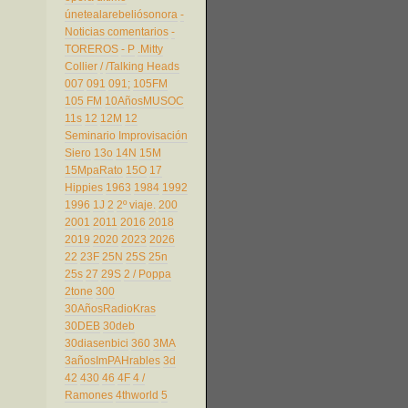
únetealarebeliósonora
-
Noticias comentarios
-
TOREROS
- P
.Mitty
Collier
/
/Talking Heads
007
091
091;
105FM
105 FM
10AñosMUSOC
11s
12
12M
12
Seminario Improvisación
Siero
13o
14N
15M
15MpaRato
15O
17
Hippies
1963
1984
1992
1996
1J
2
2º viaje.
200
2001
2011
2016
2018
2019
2020
2023
2026
22
23F
25N
25S
25n
25s
27
29S
2 / Poppa
2tone
300
30AñosRadioKras
30DEB
30deb
30diasenbici
360
3MA
3añosImPAHrables
3d
42
430
46
4F
4 /
Ramones
4thworld
5