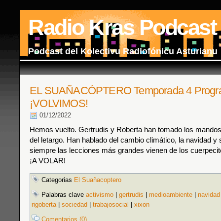
Radio Kras Podcast
Podcast del Kolectivu Radiofónicu Asturianu
EL SUAÑACÓPTERO Temporada 4 Progra
¡VOLVIMOS!
01/12/2022
Hemos vuelto. Gertrudis y Roberta han tomado los mando
del letargo. Han hablado del cambio climático, la navidad y
siempre las lecciones más grandes vienen de los cuerpec
¡A VOLAR!
Categorias
El Suañacoptero
Palabras clave
activismo
|
gertrudis
|
medioambiente
|
navidad
rigoberta
|
sociedad
|
trabajosocial
|
xixon
Comentarios (0)