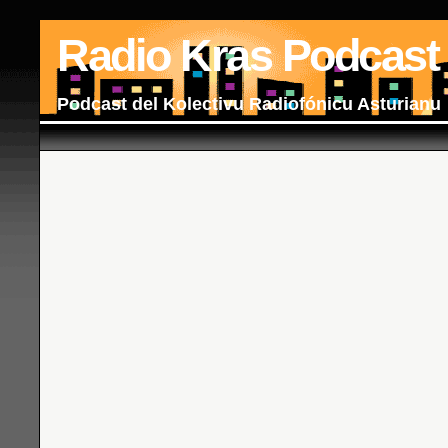
Radio Kras Podcast
Podcast del Kolectivu Radiofónicu Asturianu