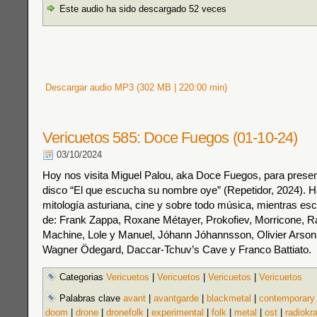
Este audio ha sido descargado 52 veces
Descargar audio MP3 (302 MB | 220:00 min)
Vericuetos 585: Doce Fuegos (01-10-24)
03/10/2024
Hoy nos visita Miguel Palou, aka Doce Fuegos, para prese
disco “El que escucha su nombre oye” (Repetidor, 2024). 
mitología asturiana, cine y sobre todo música, mientras 
de: Frank Zappa, Roxane Métayer, Prokofiev, Morricone, R
Machine, Lole y Manuel, Jóhann Jóhannsson, Olivier Arson,
Wagner Ödegard, Daccar-Tchuv’s Cave y Franco Battiato.
Categorias
Vericuetos
|
Vericuetos
|
Vericuetos
|
Vericuetos
Palabras clave
avant
|
avantgarde
|
blackmetal
|
contemporary
doom
|
drone
|
dronefolk
|
experimental
|
folk
|
metal
|
ost
|
radiokr