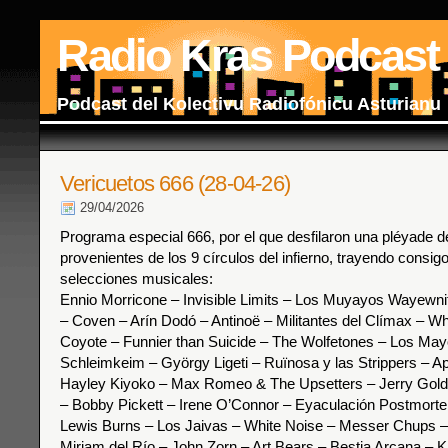
Radio Kras Podcast
Podcast del Kolectivu Radiofónicu Asturianu
Vericuetos 666 (28-04-26)
29/04/2026
Programa especial 666, por el que desfilaron una pléyade de
provenientes de los 9 círculos del infierno, trayendo consig
selecciones musicales:
Ennio Morricone – Invisible Limits – Los Muyayos Wayewn
– Coven – Arín Dodó – Antinoë – Militantes del Clímax – Wh
Coyote – Funnier than Suicide – The Wolfetones – Los Ma
Schleimkeim – György Ligeti – Ruïnosa y las Strippers – Ap
Hayley Kiyoko – Max Romeo & The Upsetters – Jerry Gold
– Bobby Pickett – Irene O’Connor – Eyaculación Postmor
Lewis Burns – Los Jaivas – White Noise – Messer Chups 
Miriam del Río – John Zorn – Art Bears – Bestia Arcana – K