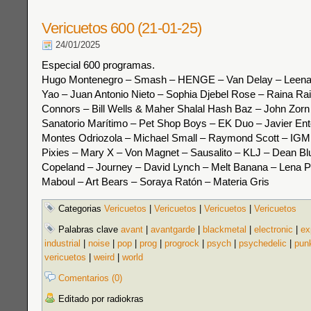
Vericuetos 600 (21-01-25)
24/01/2025
Especial 600 programas.
Hugo Montenegro – Smash – HENGE – Van Delay – Leena
Yao – Juan Antonio Nieto – Sophia Djebel Rose – Raina Rai
Connors – Bill Wells & Maher Shalal Hash Baz – John Zorn 
Sanatorio Marítimo – Pet Shop Boys – EK Duo – Javier Ent
Montes Odriozola – Michael Small – Raymond Scott – IGM
Pixies – Mary X – Von Magnet – Sausalito – KLJ – Dean Bl
Copeland – Journey – David Lynch – Melt Banana – Lena P
Maboul – Art Bears – Soraya Ratón – Materia Gris
Categorias
Vericuetos
|
Vericuetos
|
Vericuetos
|
Vericuetos
Palabras clave
avant
|
avantgarde
|
blackmetal
|
electronic
|
ex
industrial
|
noise
|
pop
|
prog
|
progrock
|
psych
|
psychedelic
|
pun
vericuetos
|
weird
|
world
Comentarios (0)
Editado por radiokras