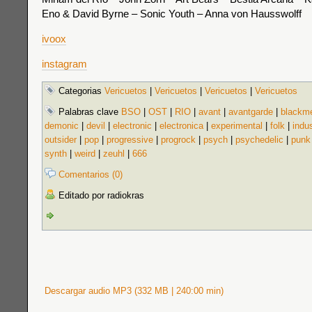
Eno & David Byrne – Sonic Youth – Anna von Hausswolff
ivoox
instagram
Categorias
Vericuetos
|
Vericuetos
|
Vericuetos
|
Vericuetos
Palabras clave
BSO
|
OST
|
RIO
|
avant
|
avantgarde
|
blackme
demonic
|
devil
|
electronic
|
electronica
|
experimental
|
folk
|
indus
outsider
|
pop
|
progressive
|
progrock
|
psych
|
psychedelic
|
punk
synth
|
weird
|
zeuhl
|
666
Comentarios (0)
Editado por radiokras
Descargar audio MP3 (332 MB | 240:00 min)