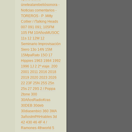
únetealarebeliósonora
-
Noticias comentarios
-
TOREROS
- P
.Mitty
Collier
/
/Talking Heads
007
091
091;
105FM
105 FM
10AñosMUSOC
11s
12
12M
12
Seminario Improvisación
Siero
13o
14N
15M
15MpaRato
15O
17
Hippies
1963
1984
1992
1996
1J
2
2º viaje.
200
2001
2011
2016
2018
2019
2020
2023
2026
22
23F
25N
25S
25n
25s
27
29S
2 / Poppa
2tone
300
30AñosRadioKras
30DEB
30deb
30diasenbici
360
3MA
3añosImPAHrables
3d
42
430
46
4F
4 /
Ramones
4thworld
5