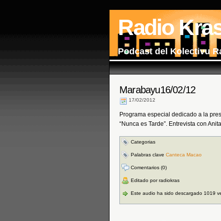
Radio Kra
Podcast del Kolectivu R
Marabayu16/02/12
17/02/2012
Programa especial dedicado a la pres
“Nunca es Tarde”. Entrevista con Anit
Categorias
Palabras clave
Canteca Macao
Comentarios (0)
Editado por radiokras
Este audio ha sido descargado 1019 v