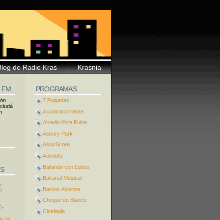
Blog de Radio Kras
Krasnia
5 FM
PROGRAMAS
ión
7 Pulgadas
 ciudá
A contracorriente
n
Arradio llibre Fuina
Asbury Park
AsturScore
Autofoto
Bailando con Lobos
S
Bakanal Musical
s
Barrios Abiertos
6
Cheque en Blanco
6-
Cinefagia
8-26