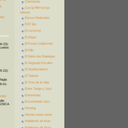
Cinemanía
A
Con la PAH en los
talones
efón
Discos Redondos
E2O lpa
El corrector
El Dique
El Furacu Indiscretu
06-23):
icuetos
El Hilo
El Nieiru las Rapiegas
El Segundo Escalón
El Suañacoptero
05-22):
El Talento
fagia
El Tren de la Vida
08-01-
Entre Tango y Jazz
Entrevistas
inder
odio
Escuchando Jazz
MÚSICA
Fleming
Héroes ensin nome
Hablamos en Kras
Hablemos de Sexo