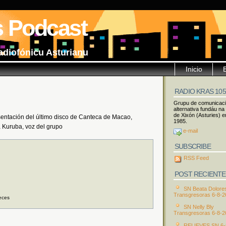
s Podcast
adiofónicu Asturianu
Inicio
RADIO KRAS 10
Grupu de comunicac
alternativa fundáu na
de Xixón (Asturies) e
entación del último disco de Canteca de Macao,
1985.
a Kuruba, voz del grupo
e-mail
SUBSCRIBE
RSS Feed
POST RECIENTE
SN Beata Dolore
Transgresoras 6-8-2
eces
SN Nelly Bly
Transgresoras 6-8-2
RELIEVES SN 6-