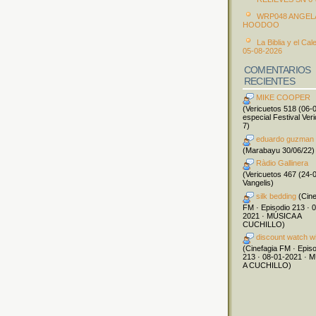
WRP048 ANGEL
HOODOO
La Biblia y el Cal
05-08-2026
COMENTARIOS
RECIENTES
MIKE COOPER
(Vericuetos 518 (06-
especial Festival Ver
7)
eduardo guzman
(Marabayu 30/06/22)
Ràdio Gallinera
(Vericuetos 467 (24-
Vangelis)
silk bedding
(Cine
FM · Episodio 213 · 
2021 · MÚSICA A
CUCHILLO)
discount watch w
(Cinefagia FM · Epis
213 · 08-01-2021 · 
A CUCHILLO)