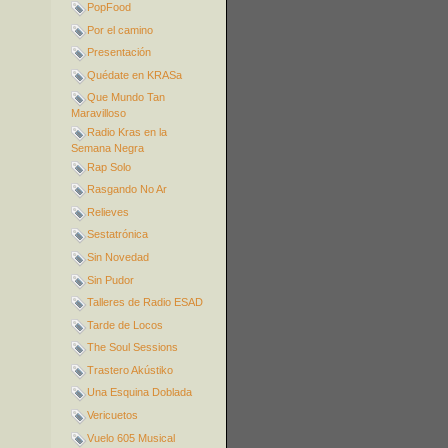
PopFood
Por el camino
Presentación
Quédate en KRASa
Que Mundo Tan
Maravilloso
Radio Kras en la
Semana Negra
Rap Solo
Rasgando No Ar
Relieves
Sestatrónica
Sin Novedad
Sin Pudor
Talleres de Radio ESAD
Tarde de Locos
The Soul Sessions
Trastero Akústiko
Una Esquina Doblada
Vericuetos
Vuelo 605 Musical