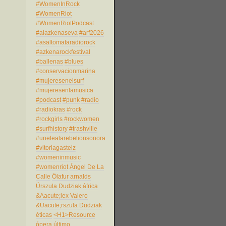
#WomenInRock
#WomenRiot
#WomenRiotPodcast
#alazkenaseva
#arf2026
#asaltomataradiorock
#azkenarockfestival
#ballenas
#blues
#conservacionmarina
#mujeresenelsurf
#mujeresenlamusica
#podcast
#punk
#radio
#radiokras
#rock
#rockgirls
#rockwomen
#surfhistory
#trashville
#unetealarebelionsonora
#vitoriagasteiz
#womeninmusic
#womenriot
Ángel De La
Calle
Ölafur arnalds
Úrszula Dudziak
áfrica
&Aacute;lex Valero
&Uacute;rszula Dudziak
éticas
<H1>Resource
ópera
último