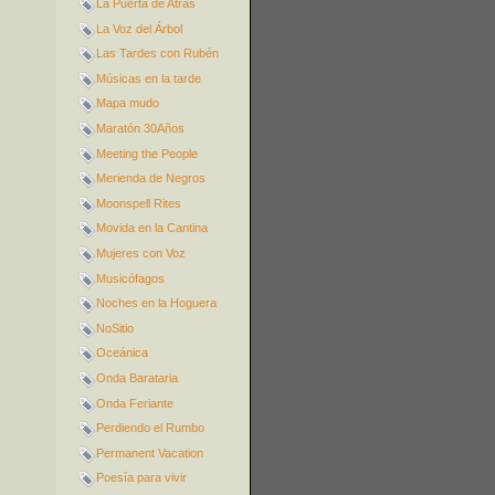
La Puerta de Atrás
La Voz del Árbol
Las Tardes con Rubén
Músicas en la tarde
Mapa mudo
Maratón 30Años
Meeting the People
Merienda de Negros
Moonspell Rites
Movida en la Cantina
Mujeres con Voz
Musicófagos
Noches en la Hoguera
NoSitio
Oceánica
Onda Barataria
Onda Feriante
Perdiendo el Rumbo
Permanent Vacation
Poesía para vivir