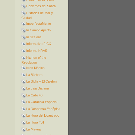
Hablemos del Sahra
Historias de Mar y
Ciudad
ImperfectaMente
In Campo Aperto
In Sesions
Informativo FICX
Informe KRAS
Kitchen of the
Revolution
Kras Klásica
La Bárbara
La Biblia y El Calefón
La caja Diáfana
La Calle 46
La Caracola Espacial
La Despensa Escópica
La Hora del Licántropo
La Hora Tolf
La Mavea