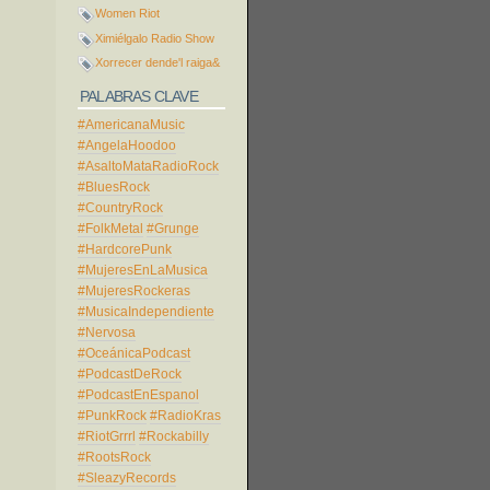
Women Riot
Ximiélgalo Radio Show
Xorrecer dende'l raiga&
PALABRAS CLAVE
#AmericanaMusic
#AngelaHoodoo
#AsaltoMataRadioRock
#BluesRock
#CountryRock
#FolkMetal
#Grunge
#HardcorePunk
#MujeresEnLaMusica
#MujeresRockeras
#MusicaIndependiente
#Nervosa
#OceánicaPodcast
#PodcastDeRock
#PodcastEnEspanol
#PunkRock
#RadioKras
#RiotGrrrl
#Rockabilly
#RootsRock
#SleazyRecords