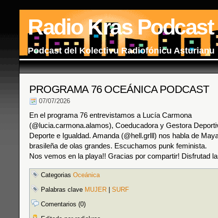
Radio Kras Podcast
Podcast del Kolectivu Radiofónicu Asturianu
PROGRAMA 76 OCEÁNICA PODCAST
07/07/2026
En el programa 76 entrevistamos a Lucía Carmona
(@lucia.carmona.alamos), Coeducadora y Gestora Deportiv
Deporte e Igualdad. Amanda (@hell.grlll) nos habla de Maya
brasileña de olas grandes. Escuchamos punk feminista.
Nos vemos en la playa!! Gracias por compartir! Disfrutad la
Categorias
Oceánica
Palabras clave
MUJER
|
SURF
Comentarios (0)