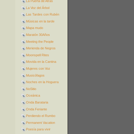
La Puerta de Atrás
La Voz del Árbol
Las Tardes con Rubén
Músicas en la tarde
Mapa mudo
Maratón 30Años
Meeting the People
Merienda de Negros
Moonspell Rites
Movida en la Cantina
Mujeres con Voz
Musicófagos
Noches en la Hoguera
NoSitio
Oceánica
Onda Barataria
Onda Feriante
Perdiendo el Rumbo
Permanent Vacation
Poesía para vivir