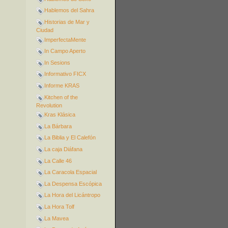
Hablemos del Sahra
Historias de Mar y
Ciudad
ImperfectaMente
In Campo Aperto
In Sesions
Informativo FICX
Informe KRAS
Kitchen of the
Revolution
Kras Klásica
La Bárbara
La Biblia y El Calefón
La caja Diáfana
La Calle 46
La Caracola Espacial
La Despensa Escópica
La Hora del Licántropo
La Hora Tolf
La Mavea