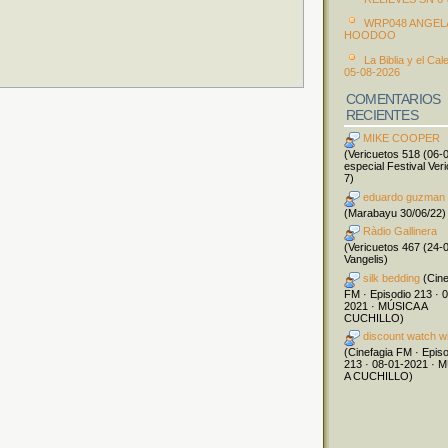
WRP048 ANGEL
HOODOO
La Biblia y el Cal
05-08-2026
COMENTARIOS
RECIENTES
MIKE COOPER
(Vericuetos 518 (06-
especial Festival Ver
7)
eduardo guzman
(Marabayu 30/06/22)
Ràdio Gallinera
(Vericuetos 467 (24-
Vangelis)
silk bedding
(Cine
FM · Episodio 213 · 
2021 · MÚSICA A
CUCHILLO)
discount watch w
(Cinefagia FM · Epis
213 · 08-01-2021 · 
A CUCHILLO)