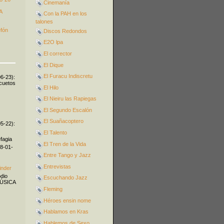
Cinemanía
A
Con la PAH en los
talones
efón
Discos Redondos
E2O lpa
El corrector
El Dique
El Furacu Indiscretu
06-23):
icuetos
El Hilo
El Nieiru las Rapiegas
El Segundo Escalón
El Suañacoptero
05-22):
El Talento
fagia
El Tren de la Vida
08-01-
Entre Tango y Jazz
Entrevistas
inder
odio
Escuchando Jazz
MÚSICA
Fleming
Héroes ensin nome
Hablamos en Kras
Hablemos de Sexo