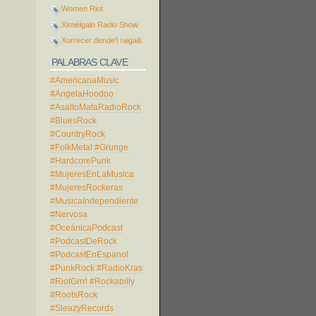
Women Riot
Ximiélgalo Radio Show
Xorrecer dende'l raiga&
PALABRAS CLAVE
#AmericanaMusic
#AngelaHoodoo
#AsaltoMataRadioRock
#BluesRock
#CountryRock
#FolkMetal
#Grunge
#HardcorePunk
#MujeresEnLaMusica
#MujeresRockeras
#MusicaIndependiente
#Nervosa
#OceánicaPodcast
#PodcastDeRock
#PodcastEnEspanol
#PunkRock
#RadioKras
#RiotGrrrl
#Rockabilly
#RootsRock
#SleazyRecords