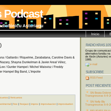
s Podcast
adiofónicu Asturianu
Inicio
)
RADIO KRAS 10
Grupu de comunicac
alternativa fundáu na
de Xixón (Asturies) e
ana / Gallardo / Riquelme, Zarabatana, Caroline Davis &
1985.
Nazary, Shayna Dunkelman & Javier Areal Vélez,
e-mail
Lee / Gunter Hampel / Michel Waisvisz / Freddy
SUBSCRIBE
r Hampel Big Band, L’Impolie
RSS Feed
POST RECIENTE
SN Beata Dolore
Transgresoras 6-8-2
icuetos
|
Vericuetos
SN Nelly Bly
erimental
|
free
|
freejazz
|
improv
|
improvisacion
|
improvisation
Transgresoras 6-8-2
RELIEVES SN 6-