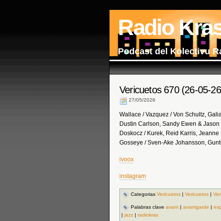
Radio Kra
Podcast del Kolectivu R
Vericuetos 670 (26-05-26
27/05/2026
Wallace / Vazquez / Von Schultz, Gali
Dustin Carlson, Sandy Ewen & Jason 
Doskocz / Kurek, Reid Karris, Jeanne 
Gosseye / Sven-Ake Johansson, Gunte
ivoox
instagram
Categorias
Vericuetos
|
Vericuetos
|
Ver
Palabras clave
avant
|
avantgarde
|
exp
|
jazz
|
radiokras