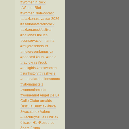
#WomenInRock
#WomenRiot
#WomenRiotPodcast
#alazkenaseva
#arf2026
#asaltomataradiorock
#azkenarockfestival
#ballenas
#blues
#conservacionmarina
#mujeresenelsurf
#mujeresenlamusica
#podcast
#punk
#radio
#radiokras
#rock
#rockgirls
#rockwomen
#surfhistory
#trashville
#unetealarebelionsonora
#vitoriagasteiz
#womeninmusic
#womenriot
Ángel De La
Calle
Ölafur arnalds
Úrszula Dudziak
áfrica
&Aacute;lex Valero
&Uacute;rszula Dudziak
éticas
<H1>Resource
ópera
último