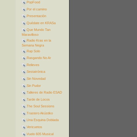
PopFood
Por el camino
Presentación
Quédate en KRASa
Que Mundo Tan
Maravilloso
Radio Kras en la
Semana Negra
Rap Solo
Rasgando No Ar
Relieves
Sestatrónica
Sin Novedad
Sin Pudor
Talleres de Radio ESAD
Tarde de Locos
The Soul Sessions
Trastero Akústiko
Una Esquina Doblada
Vericuetos
Vuelo 605 Musical