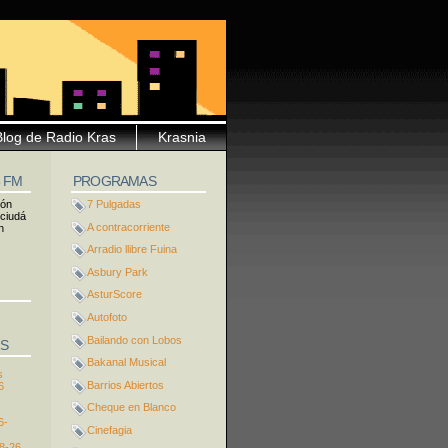
Blog de Radio Kras
Krasnia
5 FM
PROGRAMAS
ión
7 Pulgadas
 ciudá
A contracorriente
n
Arradio llibre Fuina
Asbury Park
AsturScore
Autofoto
Bailando con Lobos
S
Bakanal Musical
s
Barrios Abiertos
6
Cheque en Blanco
6-
Cinefagia
8-26