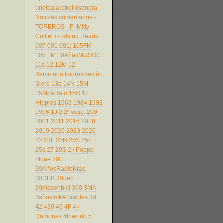
únetealarebeliósonora
-
Noticias comentarios
-
TOREROS
- P
.Mitty
Collier
/
/Talking Heads
007
091
091;
105FM
105 FM
10AñosMUSOC
11s
12
12M
12
Seminario Improvisación
Siero
13o
14N
15M
15MpaRato
15O
17
Hippies
1963
1984
1992
1996
1J
2
2º viaje.
200
2001
2011
2016
2018
2019
2020
2023
2026
22
23F
25N
25S
25n
25s
27
29S
2 / Poppa
2tone
300
30AñosRadioKras
30DEB
30deb
30diasenbici
360
3MA
3añosImPAHrables
3d
42
430
46
4F
4 /
Ramones
4thworld
5