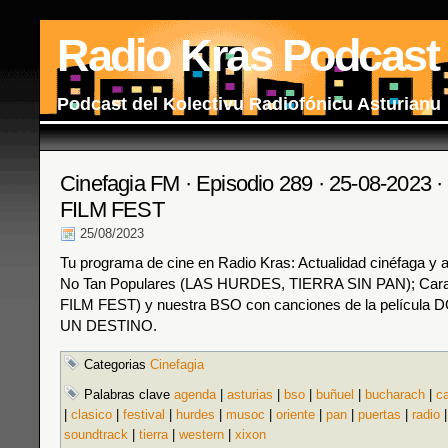
Radio Kras Podcast
Podcast del Kolectivu Radiofónicu Asturianu
Cinefagia FM · Episodio 289 · 25-08-202
FILM FEST
25/08/2023
Tu programa de cine en Radio Kras: Actualidad cinéfaga y 
No Tan Populares (LAS HURDES, TIERRA SIN PAN); Ca
FILM FEST) y nuestra BSO con canciones de la pelícu
UN DESTINO.
Categorias
Cinefagia
Palabras clave
agenda
|
asturias
|
bso
|
buñuel
|
bucharach
|
c
|
clasico
|
festival
|
hurdes
|
musoc
|
oriente
|
pan
|
puertas
|
radio
soundtrack
|
tierra
|
western
|
xixon